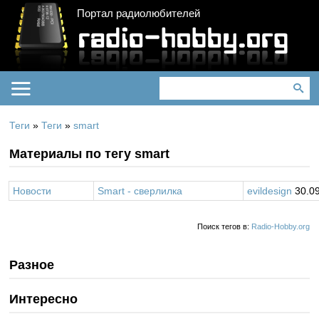
Портал радиолюбителей
Теги
»
Теги
»
smart
Материалы по тегу smart
Новости
Smart - сверлилка
evildesign
30.09
Поиск тегов в:
Radio-Hobby.org
Разное
Интересно