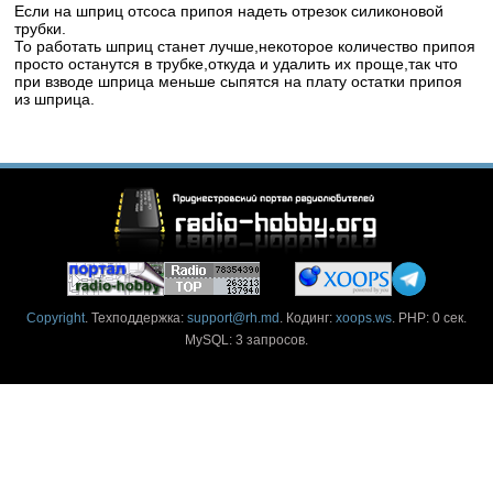
Если на шприц отсоса припоя надеть отрезок силиконовой
трубки.
То работать шприц станет лучше,некоторое количество припоя
просто останутся в трубке,откуда и удалить их проще,так что
при взводе шприца меньше сыпятся на плату остатки припоя
из шприца.
Copyright
. Техподдержка:
support@rh.md
. Кодинг:
xoops.ws
. PHP: 0 сек.
MySQL: 3 запросов.