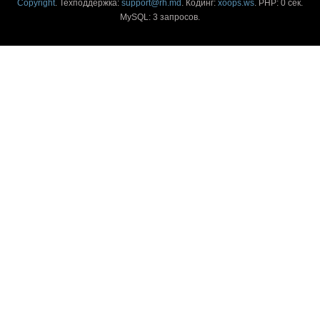
Copyright
. Техподдержка:
support@rh.md
. Кодинг:
xoops.ws
. PHP: 0 сек.
MySQL: 3 запросов.