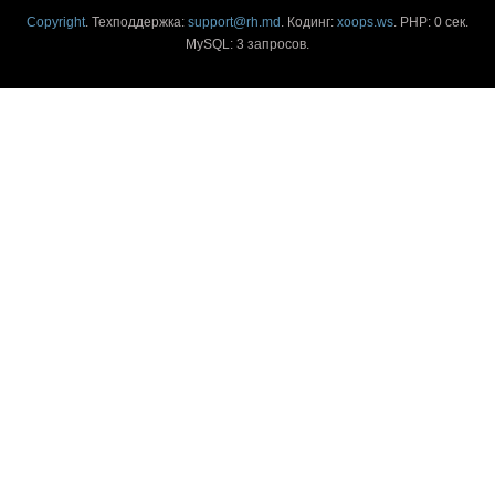
Copyright
. Техподдержка:
support@rh.md
. Кодинг:
xoops.ws
. PHP: 0 сек.
MySQL: 3 запросов.