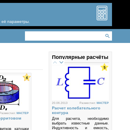
е её параметры.
Популярные расчёты
5
4
20.06.2013
Разместил:
MACTEP
Расчет колебательного
контура
Разместил:
MACTEP
ерритовом
Для расчета, необходимо
выбрать известные данные.
Индуктивность и емкость,
витков катушки