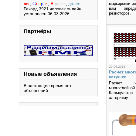
G
o
o
g
l
e
an
,
,
Я
ндекс
,
далее...
маркировки р
вам опреде
Рекорд 3921 человек онлайн
резисторо
установлен 06.03.2026.
цветными
Калькулятор ра
Партнёры
20.06.2013
Расчет мно
Новые объявления
катушки
Расчет ч
В настоящее время нет
многослой
объявлений.
Калькулят
алгоритму 
эллиптичес
Максвелла