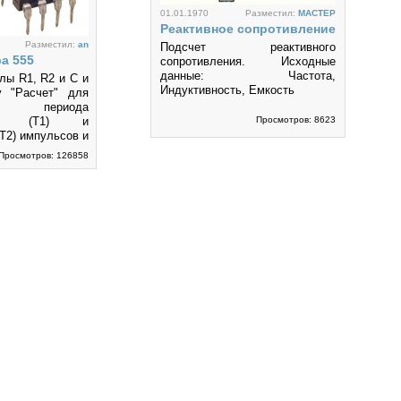
01.01.1970
Разместил:
MACTEP
Реактивное сопротивление
Разместил:
an
Подсчет реактивного
а 555
сопротивления. Исходные
данные: Частота,
лы R1, R2 и С и
Индуктивность, Емкость
у "Расчет" для
 периода
ных (Т1) и
Просмотров: 8623
Т2) импульсов и
5
Просмотров: 126858
20.06.2013
Разместил:
MACTEP
Расчет многослойной
катушки
Расчет числа витков
многослойной катушки.
Калькулятор считает по
алгоритму с применением
эллиптических интегралов
Просмотров: 21883
Максвелла