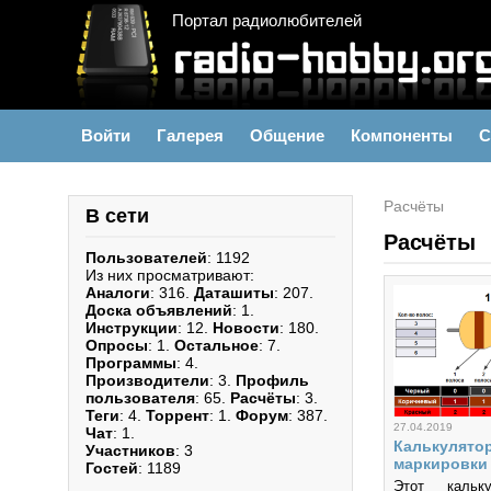
Портал радиолюбителей
Войти
Галерея
Общение
Компоненты
С
Расчёты
В сети
Расчёты
Пользователей
: 1192
Из них просматривают:
Аналоги
: 316.
Даташиты
: 207.
Доска объявлений
: 1.
Инструкции
: 12.
Новости
: 180.
Опросы
: 1.
Остальное
: 7.
Программы
: 4.
Производители
: 3.
Профиль
пользователя
: 65.
Расчёты
: 3.
Теги
: 4.
Торрент
: 1.
Форум
: 387.
27.04.2019
Чат
: 1.
Калькулято
Участников
: 3
маркировки
Гостей
: 1189
Этот кальку