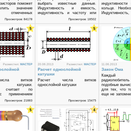
езисторов поможет
выбрать известные данные.
индуктивности
лить значение
Индуктивность и емкость,
кольце. Необх
в, отмеченных
индуктивность и частоту или
Индуктивност
 полосами.
частоту и емкость.
внутренний ди
Просмотров: 84178
Просмотров: 18502
ссчитан на 3,...
кольца,...
5
5
Разместил:
MACTEP
20.06.2013
Разместил:
MACTEP
11.06.2013
гослойной
Расчет однослойной
Закон Ома
катушки
Каждый 
исла витков
Расчет числа витков
радиолюбитель
ной катушки.
однослойной катушки
подобные вычис
ор считает по
для тех, что т
с применением
еще не запомни
ких интегралов
данный...
Просмотров: 21883
Просмотров: 15475
5
4