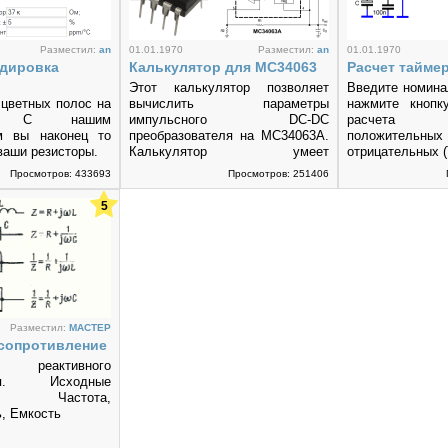
Разместил:
an
01.01.1970
Разместил:
an
01.01.1970
одировка
Калькулятор для MC34063
Расчет таймер
Этот калькулятор позволяет
Введите номина
цветных полос на
вычислить параметры
нажмите кнопк
ах. С нашим
импульсного DC-DC
расчета
м вы наконец то
преобразователя на MC34063A.
положитель
ваши резисторы.
Калькулятор умеет
отрицательных (
рассчитывать повышающие,
частоты (F).
Просмотров: 433693
Просмотров: 251406
понижающие и...
5
Разместил:
MACTEP
 сопротивление
реактивного
ния. Исходные
 Частота,
, Емкость