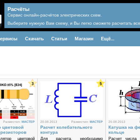
Расчёты
Сервис онлайн-расчётов электрических схем.
Выберите нужную Вам схему, и Вы легко сможете расчитать вс
ервисы
Скачать
Статьи
Магазин
Ещё...
3
5
Разместил:
MACTEP
20.06.2013
Разместил:
MACTEP
20.06.2013
р цветовой
Расчет колебательного
Катушка на ф
 резисторов
контура
кольце
лятор цветовой
Для расчета, необходимо
Расчет числа 