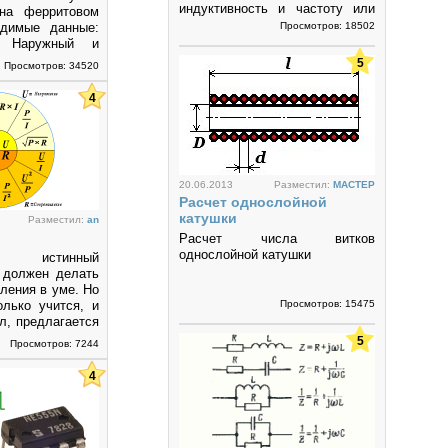
индуктивность и частоту или
 на ферритовом
частоту и емкость.
одимые данные:
Просмотров: 18502
ь, Наружный и
аметр, высота
5
Просмотров: 34520
4
20.06.2013
Разместил:
MACTEP
Расчет однослойной
катушки
Разместил:
an
Расчет числа витков
однослойной катушки
истинный
 должен делать
ления в уме. Но
олько учится, и
Просмотров: 15475
л, предлагается
5
Просмотров: 7244
4