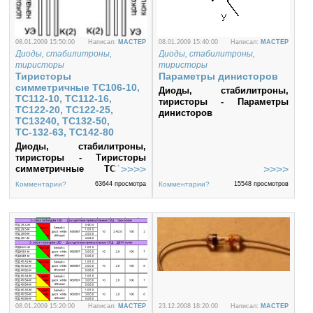
08.01.2009 15:50:00
Написал:
MACTEP
08.01.2009 15:40:00
Написал:
MACTEP
Диоды, стабилитроны,
Диоды, стабилитроны,
тиристоры
тиристоры
Тиристоры
Параметры динисторов
симметричные ТС106-10,
Диоды, стабилитроны,
ТС112-10, ТС112-16,
тиристоры - Параметры
ТС122-20, ТС122-25,
динисторов
ТС13240, ТС132-50,
ТС-132-63, ТС142-80
Диоды, стабилитроны,
тиристоры - Тиристоры
симметричные ТС106-10,
ТС112-10, ТС112-16, ТС122-20,
Комментарии?
63644 просмотра
Комментарии?
15548 просмотров
ТС122-25, ТС13240, ТС132-50,
ТС-132-63, ТС142-80
08.01.2009 15:20:00
Написал:
MACTEP
23.12.2008 18:20:00
Написал:
MACTEP