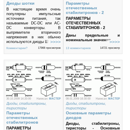
Диоды шотки
Параметры
отечественных
В настоящее время очень
стабилитронов - 2
популярны импульсные
источники питания, так
ПАРАМЕТРЫ
называемые DC-DC или AC-
ОТЕЧЕСТВЕННЫХ
DC конверторы. В
СТАБИЛИТРОНОВ - 2
выпрямителе вторичного
Даны предельные и
напряжения в них обычно
номинальные значения
используются диоды Шотки.
Диод Шотки отличается тем,
Комментарии?
17968 просмотров
13 комментариев
14721 просмотр
что в нем переход образован
контактом полупроводника и
металла.
30.10.2009 14:20:00
Написал:
MACTEP
08.01.2009 16:30:00
Написал:
MACTEP
Диоды, стабилитроны,
Диоды, стабилитроны,
тиристоры
тиристоры
Параметры
Основные параметры
отечественных
диодов
стабилитронов
Диоды, стабилитроны,
ПАРАМЕТРЫ
тиристоры - Основные