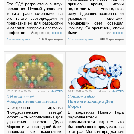
Эта СДУ разработана в двух
пришло время, чтобы
вариантах. Первый управляет
подготовить Новогоднюю
только расположенными на
елку. В древние времена елки
его плате светодиодами и
украшали свечами,
предназначен для разработки
мерцающий свет освещал
и отладки программ световых
комнату. Со временем, свечи
эффектов. Микроконтроллер
были заменены
с отлаженной программой
электрическими лампами.
3 комментариев
18688 просмотров
34 комментариев
31089 просмотров
может быть перенесён на
Преимущества были
плату второго варианта СДУ, к
очевидны, электрические
которому можно подключить
"свечи" светили гораздо
16 осветительных приборов,
дольше, чем восковые свечи,
питающихся от сети 220 В
да и по пожаробезопасности
электрические лампы
превосходили восковые
свечи.
Поэтому я подготовил
простую схему, которая
17.12.2012 0:20:00
Написал:
MACTEP
29.12.2011 0:00:00
Написал:
MACTEP
может совместить красоту
С Новым годом!
С Новым годом!
мерцающего пламени свечи и
Рождественская звезда
Подмигивающий Дед-
электрическую лампу.
Мороз
Электронная игрушка
Устройство собрано в виде
"Рождественская звезда"
фонарика, подсветка из 4
В предверии Нового Года
может быть использована для
светодиодов имитирует
радиолюбители
украшения посоха Деда
мерцание пламени свечи.
задумываются над тем, что
Мороза или новогодней ёлки,
бы необычного придумать на
например как наконечник.
этот раз. Мы вам предлагаем