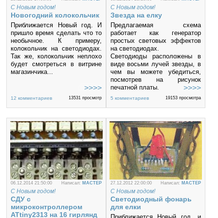
С Новым годом!
С Новым годом!
Новогодний колокольчик
Звезда на елку
Приближается Новый год. И
Предлагаемая схема
пришло время сделать что то
работает как генератор
необычное. К примеру,
простых световых эффектов
колокольчик на светодиодах.
на светодиодах.
Так же, колокольчик неплохо
Светодиоды расположены в
будет смотреться в витрине
виде восьми лучей звезды, в
магазинчика...
чем вы можете убедиться,
посмотрев на рисунок
печатной платы.
Эта конструкция является
12 комментариев
13531 просмотр
5 комментариев
19153 просмотра
идеальным украшением
новогодней елки или же
декоративным элементом
домашнего интерьера.
06.12.2014 21:50:00
Написал:
MACTEP
27.12.2012 22:00:00
Написал:
MACTEP
С Новым годом!
С Новым годом!
СДУ с
Светодиодный фонарь
микроконтроллером
для елки
ATtiny2313 на 16 гирлянд
Приближается Новый год, и