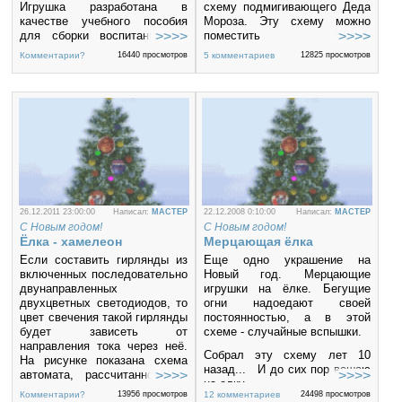
Игрушка разработана в
схему подмигивающего Деда
качестве учебного пособия
Мороза. Эту схему можно
для сборки воспитанниками
поместить внутрь
кружка радиоконструирования
игрушечного деда-мороза или
Комментарии?
16440 просмотров
5 комментариев
12825 просмотров
Житомирского городского
может быть, какой-нибудь
центра научно-технического
ппюшевой игрушки. Когда вы
творчества учащейся
подносите руку к этому
молодёжи при изучении
«существу», оно начинает
раздела программы
энергично сверкать глазами.
"Генераторы электрических
Схема состоит из
колебаний и устройства на их
фотодатчика, действующего
основе".
на отражение и
использующего
инфракрасные лучи, и
мультивибратора,
26.12.2011 23:00:00
Написал:
MACTEP
22.12.2008 0:10:00
Написал:
MACTEP
генерирующего
С Новым годом!
С Новым годом!
противофазные сигналы,
Ёлка - хамелеон
Мерцающая ёлка
которые посредством
Если составить гирлянды из
Еще одно украшение на
транзисторных ключей
включенных последовательно
Новый год. Мерцающие
управляют светодиодами.
двунаправленных
игрушки на ёлке. Бегущие
двухцветных светодиодов, то
огни надоедают своей
цвет свечения такой гирлянды
постоянностью, а в этой
будет зависеть от
схеме - случайные вспышки.
направления тока через неё.
Собрал эту схему лет 10
На рисунке показана схема
назад... И до сих пор вешаю
автомата, рассчитанного на
на елку...
работу с четырьмя такими
Комментарии?
13956 просмотров
12 комментариев
24498 просмотров