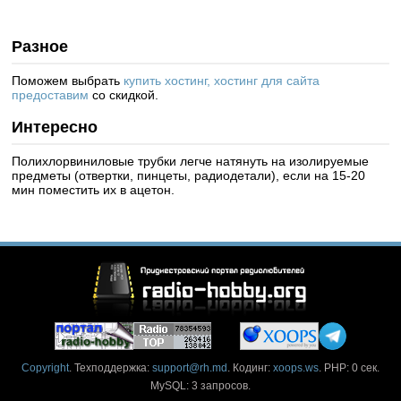
Разное
Поможем выбрать
купить хостинг, хостинг для сайта
предоставим
со скидкой.
Интересно
Полихлорвиниловые трубки легче натянуть на изолируемые
предметы (отвертки, пинцеты, радиодетали), если на 15-20
мин поместить их в ацетон.
Copyright
. Техподдержка:
support@rh.md
. Кодинг:
xoops.ws
. PHP: 0 сек.
MySQL: 3 запросов.