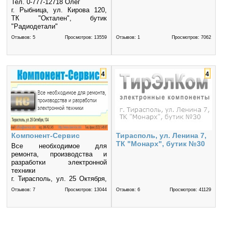
Тел. 0-777-12718 Олег
г. Рыбница, ул. Кирова 120,
ТК "Октален", бутик
"Радиодетали"
Выходной понедельник.
Отзывов: 5
Просмотров: 13559
Отзывов: 1
Просмотров: 7062
4
4
Компонент-Сервис
Тирасполь, ул. Ленина 7,
ТК "Монарх", бутик №30
Все необходимое для
ремонта, производства и
разработки электронной
техники
г. Тирасполь, ул. 25 Октября,
134
Отзывов: 7
Просмотров: 13044
Отзывов: 6
Просмотров: 41129