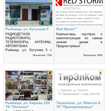
Рыбница, ул. Кутузова 5
Red Storm™
РАДИОДЕТАЛИ,
Компьютеры, ноутбуки и
РАДИОТОВАРЫ,
комплектующие по самым
ТЕЛЕВИЗОРЫ, АНТЕННЫ,
низким ценам в
АВТОМУЗЫКА
Приднестровье!
Рыбница, ул. Кутузова 5 с
9:00 до 18:00 без выходных
Просмотров: 7353
Просмотров: 6000
4
4
Рыбница, ул. Кирова 120,
Тирасполь, ул. Юности 6,
ТК "Октален"
ТК "Причерноморье"