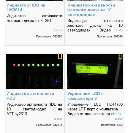
Индикатор HDD на
Индикатор активности
LM3914
жесткого диска на 10
светодиодах
Индикатор активности
жесткого диска от КТ361
Индикация активности
жесткого диска на 10
>>>
светодиодах. Видео от
>>>
пользователя
KT361
Просмотров: 593295
Просмотров: 201316
4
5
Индикатор активности
Управляем LCD с
HDD
компьютера 3
Индикатор активности HDD на
Управление LCD HD44780
10 светодиодах на
через LPT порт с компьтера.
ATTiny2313
Видео от пользователя
efrem
>>>
>>>
Просмотров: 442816
Просмотров: 5392