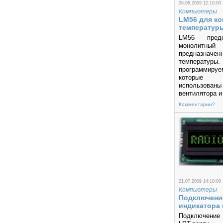
06.08.2009 12:10:00
Компьютеры
LM56 для ко
температур
LM56 предс
монолитны
предназначен
температуры
программир
которые 
использован
вентилятора и 
Комментарии?
21.07.2009 14:10:00
Компьютеры
Подключени
индикатора 
Подключение 