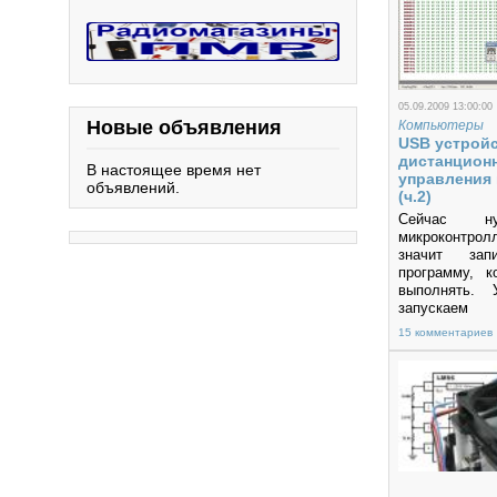
05.09.2009 13:00:00
Новые объявления
Компьютеры
USB устрой
дистанцион
В настоящее время нет
управления
объявлений.
(ч.2)
Сейчас н
микроконтро
значит за
программу, к
выполнять. 
запускае
PonyProg200
15 комментариев