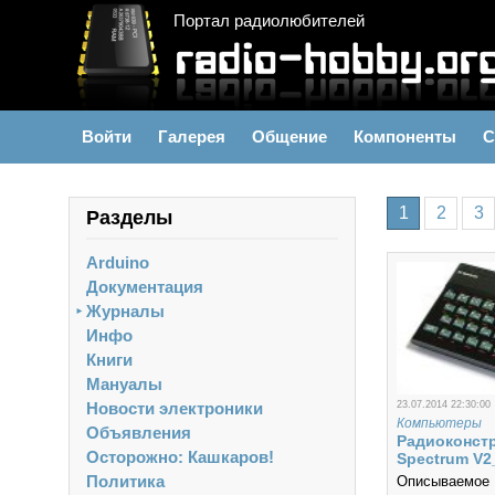
Портал радиолюбителей
Войти
Галерея
Общение
Компоненты
С
1
2
3
Разделы
Arduino
Документация
Журналы
►
Инфо
Книги
Мануалы
Новости электроники
23.07.2014 22:30:00
Компьютеры
Объявления
Радиоконстр
Осторожно: Кашкаров!
Spectrum V2
Политика
Описываем