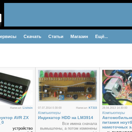
ервисы
Скачать
Статьи
Магазин
Ещё...
Написал:
Lisitsin
07.07.2014 0:30:00
Написал:
KT315
28.04.2013 14:30:00
Компьютеры
Компьютеры
уктор AVR ZX
Индикатор HDD на LM3914
Автомобильн
_0
питания ноутб
Все имена сначала
намоточных э
ое устройство
вымышлены, а потом изменены