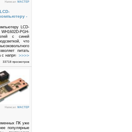
Написал:
MACTEP
LCD-
компьютеру -
омпьютеру LCD-
r WH1602D-PGH-
плей с синей
одсветкой, что
соковольтного
зволяет питать
а с напряжением
о, светодиодная
33718 просмотров
ет значительно
ятки раз) время
 расширенный
температур
Написал:
MACTEP
еменных ПК уже
нее популярные