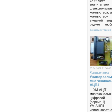
LPT-порту
значитель
функциональ
компьютера, а
компьютер
внешний вид
радует люби
Индикато
64 комментариев
установлен 
отсек (есл
остались :-)
переднюю пан
05.04.2009 21:50:00
Компьютеры
Универсаль
многоканал
АЦП1
УМ-АЦП1 – 
многоканаль
цифровой п
(версия 1).
УМ-АЦ
использоватьс