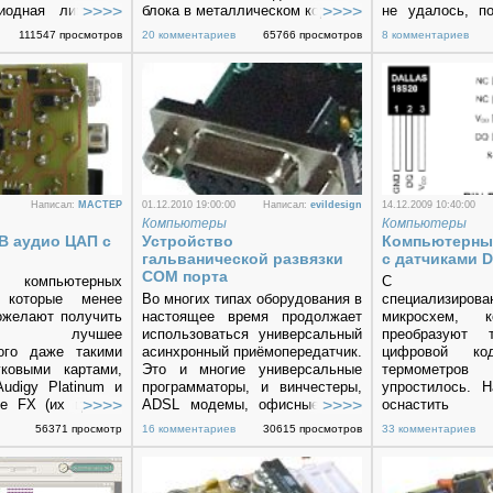
иодная линейная
блока в металлическом корпусе,
не удалось, по
зывающая работу
с радиатором и вентилятором,
сборка блок
111547 просмотров
20 комментариев
65766 просмотров
8 комментариев
ска в процентах
они легкие на вес. К тому же,
близкая к
вительно удобно!
зачастую можно приобрести
предположител
очень дешево или даже почти
350WP4 (She
даром блок с разборки
Industry Co., L
морально устаревшего
блока показан н
компьютера, да и цена нового
блока не столь высока. Поэтому
очень заманчиво использовать
блоки питания персональных
компьютеров в
Написал:
MACTEP
01.12.2010 19:00:00
Написал:
evildesign
14.12.2009 10:40:00
радиолюбительских
Компьютеры
Компьютеры
конструкциях.
B аудио ЦАП с
Устройство
Компьютерны
гальванической развязки
с датчиками D
COM порта
компьютерных
С появ
 которые менее
Во многих типах оборудования в
специализирова
ожелают получить
настоящее время продолжает
микросхем, к
е, лучшее
использоваться универсальный
преобразуют 
ого даже такими
асинхронный приёмопередатчик.
цифровой код
ковыми картами,
Это и многие универсальные
термометров
Audigy Platinum и
программаторы, и винчестеры,
упростилось. Н
e FX (их цена в
ADSL модемы, офисные АТС.
оснастить 
 $300), Павел
UART часто встраивают в
компьютер, по
56371 просмотр
16 комментариев
30615 просмотров
33 комментариев
дложил внешний
микроконтроллеры. UART
простенький а
П на чипе Burr-
отличается от RS-232 только
порт.
s Instruments
логическими уровнями (у
первого они обычно