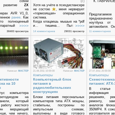
ляет собой
(с)
К. ГАВРИЛОВ,
е развитие
ZX
Хотя на учёте в психдиспансере
на
не состою
, меня нервирует
лерах AVR V1_0,
«тормозящая» операционная
Предлагаемо
вленное
ранее
. Как
система.
предназначен
то полноценный
Когда клацаешь мышью на *pdf
ноутбука от 
ппаратный
и… тишина… Пытаешься
автомобиля. О
мирно известного
прочитать эл. почту – жесткий
трансформаторо
38483 просмотра
14 комментариев
29031 просмотр
11 комментариев
 ПК ZX Spectrum.
диск стрекочет, но письма не
открываются. И чем только
занимается windows?
Написал:
MACTEP
21.08.2011 10:00:00
Написал:
MACTEP
27.07.2011 20:00:00
Компьютеры
Компьютеры
активности
Компьютерный блок
Схемотехника
ска на 10
питания в
питания: ATX
х
радиолюбительских
В статье п
конструкциях
пус компьютера
информация
ветодиодом на
Блоки питания персональных
решениях, ре
анели, который
компьютеров типа АТХ мощны,
ремонту, зам
работу жесткого
стабильны, построены по
аналогов блок
ин мерцающий
импульсным схемам,
350WP4. К сожа
чше, чем ничего,
выполнены в виде готового
изготовителя ав