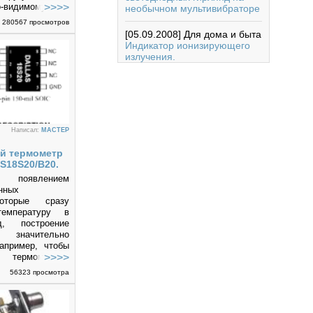
-видимому, это
необычном мультивибраторе
а достаточно
280567 просмотров
 оригиналу
[05.09.2008]
Для дома и быта
ьно Delux ATX-
Индикатор ионизирующего
nzhen Delux
излучения.
td), внешний вид
а фото.
Написал:
MACTEP
й термометр
S18S20/B20.
лением
нных
оторые сразу
температуру в
, построение
 значительно
апример, чтобы
термометром
требуется лишь
56323 просмотра
даптер на COM-