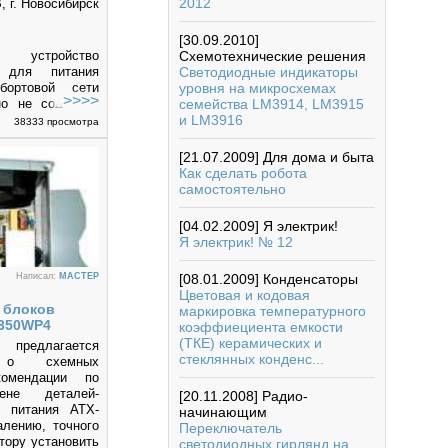
2012
 г. Новосибирск
[30.09.2010]
е устройство
Схемотехнические решения
о для питания
Светодиодные индикаторы
бортовой сети
уровня на микросхемах
но не содержит
семейства LM3914, LM3915
в и дросселей.
и LM3916
38333 просмотра
[21.07.2009]
Для дома и быта
Как сделать робота
самостоятельно
[04.02.2009]
Я электрик!
Я электрик! № 12
Написал:
MACTEP
[08.01.2009]
Конденсаторы
Цветовая и кодовая
 блоков
маркировка температурного
-350WP4
коэффиециента емкости
(ТКЕ) керамических и
редлагается
стеклянных конденс...
 о схемных
комендации по
ене деталей-
[20.11.2008]
Радио-
а питания ATX-
начинающим
лению, точного
Переключатель
тору установить
светодиодных гирлянд на