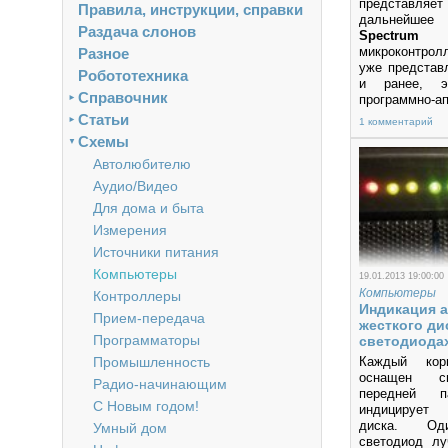
представ
Правила, инструкции, справки
дальнейше
Раздача слонов
Spectrum
микроконтрол
Разное
уже предста
Робототехника
и ранее, э
Справочник
программно-а
►
эмулятор все
Статьи
►
1 комментарий
и по сей день
Схемы
▼
Автолюбителю
Аудио/Видео
Для дома и быта
Измерения
Источники питания
Компьютеры
19.01.2013 19:00:00
Компьютеры
Контроллеры
Индикация 
Прием-передача
жесткого ди
Программаторы
светодиода
Промышленность
Каждый кор
оснащен с
Радио-начинающим
передней п
С Новым годом!
индицирует 
диска. Од
Умный дом
светодиод лу