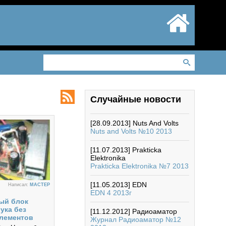
Случайные новости
[28.09.2013]
Nuts And Volts
Nuts and Volts №10 2013
[11.07.2013]
Prakticka
Elektronika
Prakticka Elektronika №7 2013
[11.05.2013]
EDN
Написал:
MACTEP
EDN 4 2013г
ый блок
ука без
[11.12.2012]
Радиоаматор
лементов
Журнал Радиоаматор №12