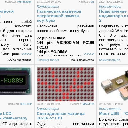
Написал:
lom-master
23.07.2009 20:10:00
Написал:
an
22.07.2009 14:10:00
Компьютеры
Компьютеры
нтроля
Распиновка разъёмов
Подключение 
ы
оперативной памяти
индикатора к 
ноутбука
2
тавляет собой
й Термостат,
Распиновка разъёмов
Подключим к к
ный для контроля
оперативной памяти ноутбука
дисплей Winsta
. Чип имеет два
CT. Это дис
72 pin SO-DIMM
уемых порога,
светодиодной п
144 pin MICRODIMM PC100
могут быть
не требует вы
PC133
ы для включения
источника и по
144 pin SO-DIMM
/ или тревоги.
его от источник
160 pin RDRAM RamBus SO-
5 В. Кроме тог
22764 просмотра
8 комментариев
35404 просмотра
Комментарии?
RIMM
подсветка име
172 pin MICRODIMM
большее (в дес
DDR1/DDR2
наработки и
200 pin DDR2 SO-DIMM
диапазон 
204 pin DDR3 SO-DIMM
(-20°С...+70°С).
214 pin MICRODIMM DDR2
Написал:
MACTEP
28.05.2009 10:10:00
Написал:
MACTEP
02.05.2009 14:30:00
Компьютеры
Компьютеры
е LCD-
Светодиодная матрица
Мост USB - I²C
к компьютеру
16х16 от LPT
Во многих совр
LCD-индикатора к
Судя по постоянным
отсутствуют ра