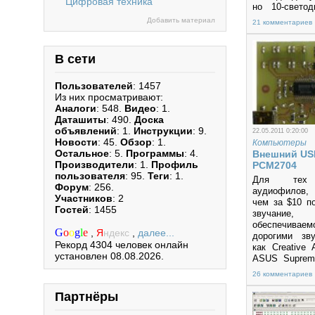
Цифровая техника
но 10-светод
шкала, пока
Добавить материал
21 комментариев
жесткого ди
было бы дейст
В сети
Пользователей
: 1457
Из них просматривают:
Аналоги
: 548.
Видео
: 1.
Даташиты
: 490.
Доска
объявлений
: 1.
Инструкции
: 9.
22.05.2011 0:20:00
Новости
: 45.
Обзор
: 1.
Компьютеры
Остальное
: 5.
Программы
: 4.
Внешний US
Производители
: 1.
Профиль
PCM2704
пользователя
: 95.
Теги
: 1.
Для тех 
Форум
: 256.
аудиофилов,
Участников
: 2
чем за $10 п
Гостей
: 1455
звучани
обеспечиваем
G
o
o
g
l
e
,
Я
ндекс
,
далее...
дорогими зву
Рекорд 4304 человек онлайн
как Creative 
установлен 08.08.2026.
ASUS Suprem
диапазоне
26 комментариев
Ружичка пре
USB аудиоЦА
Партнёры
Brown/Texa
РСМ2704.