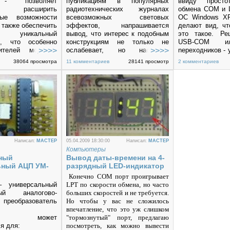
 - позволяет
публикациям в популярных
ввиду просто
но расширить
радиотехнических журналах
обмена СОМ и L
ные возможности
всевозможных световых
ОС Windows ХР
 также обеспечить
эффектов, напрашивается
делают вид, чт
у уникальный
вывод, что интерес к подобным
это такое. Ре
, что особенно
конструкциям не только не
USB-COM ил
телей модинга.
ослабевает, но наоборот,
neреходников - 
р может быть
усиливается и переходит на
из самых
38064 просмотра
11 комментариев
28141 просмотр
2 комментариев
в свободный 5"
новый качественный уровень.
усложненно
и таковые еще
Этому способствует возросшая
проблемой с
 или вынесен на
доступность широкому кругу
драйверов и fir
ель компьютера.
радиолюбителей современных
случае, вряд
технологий – ПЛИС,
одного вечера.
микроконтроллеров и
компьютеров.
И если освоение первых двух
требует дополнительного
Написал:
MACTEP
05.04.2009 18:30:00
Написал:
MACTEP
оборудования и определённого
Компьютеры
уровня знаний, то применение
ный
Вывод даты-времени на 4-
ПК позволяет начать работу
ьный АЦП УМ-
разрядный LED-индикатор
практически с нуля.
Конечно СОМ порт проигрывает
универсальный
LPT
по скорости обмена, но часто
ный аналогово-
больших скоростей и не требуется.
реобразователь
Но чтобы у вас не сложилось
впечатление, что это уж слишком
П1 может
"тормознутый" порт, предлагаю
я для:
посмотреть, как можно вывести