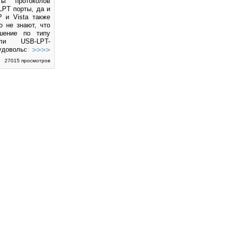
ты протоколов
PT порты, да и
 и Vista также
о не знают, что
шение по типу
и USB-LPT-
удовольствие не
 дешевых,
27015 просмотров
е к тому же
овместимости
mware; во всяком
 ли это дело