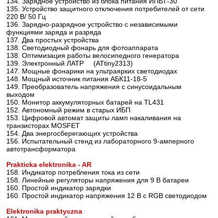
134. Зарядное устройство из блока питания ИПБТ-30
135. Устройство защитного отключения потребителей от сети
220 В/ 50 Гц
136. Зарядно-разрядное устройство с независимыми
функциями заряда и разряда
137. Два простых устройства
138. Светодиодный фонарь для фотоаппарата
138. Оптимизация работы велосипедного генератора
139. Электронный ЛАТР (ATtiny2313)
147. Мощные фонарики на ультраярких светодиодах
148. Мощный источник питания АБК11-18-5
149. Преобразователь напряжения с синусоидальным
выходом
150. Монитор аккумуляторных батарей на TL431
152. Автономный режим в старых ИБП
153. Цифровой автомат защиты ламп накаливания на
транзисторах MOSFET
154. Два энергосберегающих устройства
156. Испытательный стенд из лабораторного 9-амперного
автотрансформатора
Prakticka elektronika - AR
158. Индикатор потребления тока из сети
158. Линейные регуляторы напряжения для 9 В батареи
160. Простой индикатор зарядки
160. Простой индикатор напряжения 12 В с RGB светодиодом
Elektronika praktyczna