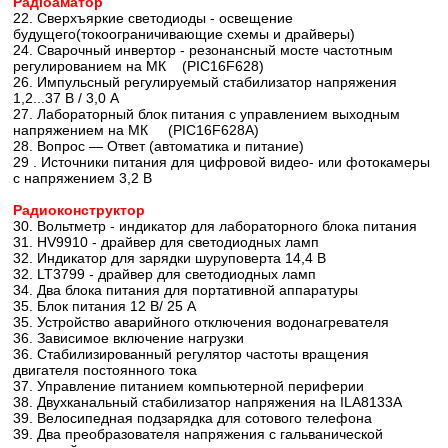
Радiоаматор
22. Сверхъяркие светодиоды - освещение
будущего(токоограничивающие схемы и драйверы)
24. Сварочный инвертор - резонансный мосте частотным
регулированием на МК (PIC16F628)
26. Импульсный регулируемый стабилизатор напряжения
1,2...37 В / 3,0 А
27. Лабораторный блок питания с управлением выходным
напряжением на МК (PIC16F628A)
28. Вопрос — Ответ (автоматика и питание)
29 . Источники питания для цифровой видео- или фотокамеры
с напряжением 3,2 В
Радиоконструктор
30. Вольтметр - индикатор для лабораторного блока питания
31. HV9910 - драйвер для светодиодных ламп
32. Индикатор для зарядки шуруповерта 14,4 В
32. LT3799 - драйвер для светодиодных ламп
34. Два блока питания для портативной аппаратуры
35. Блок питания 12 В/ 25 А
35. Устройство аварийного отключения водонагревателя
36. Зависимое включение нагрузки
36. Стабилизированный регулятор частоты вращения
двигателя постоянного тока
37. Управление питанием компьютерной периферии
38. Двухканальный стабилизатор напряжения на ILA8133A
39. Велосипедная подзарядка для сотового телефона
39. Два преобразователя напряжения с гальванической