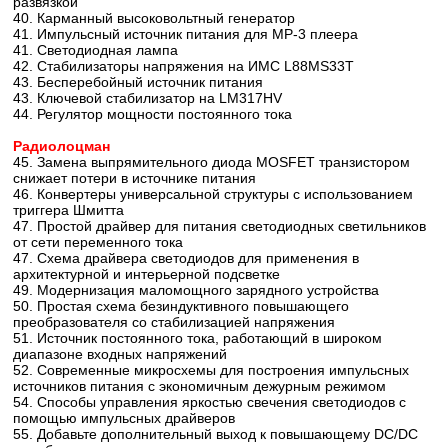
развязкой
40. Карманный высоковольтный генератор
41. Импульсный источник питания для МР-3 плеера
41. Светодиодная лампа
42. Стабилизаторы напряжения на ИМС L88MS33T
43. Бесперебойный источник питания
43. Ключевой стабилизатор на LM317HV
44. Регулятор мощности постоянного тока
Радиолоцман
45. Замена выпрямительного диода MOSFET транзистором
снижает потери в источнике питания
46. Конвертеры универсальной структуры с использованием
триггера Шмитта
47. Простой драйвер для питания светодиодных светильников
от сети переменного тока
47. Схема драйвера светодиодов для применения в
архитектурной и интерьерной подсветке
49. Модернизация маломощного зарядного устройства
50. Простая схема безиндуктивного повышающего
преобразователя со стабилизацией напряжения
51. Источник постоянного тока, работающий в широком
диапазоне входных напряжений
52. Современные микросхемы для построения импульсных
источников питания с экономичным дежурным режимом
54. Способы управления яркостью свечения светодиодов с
помощью импульсных драйверов
55. Добавьте дополнительный выход к повышающему DC/DC