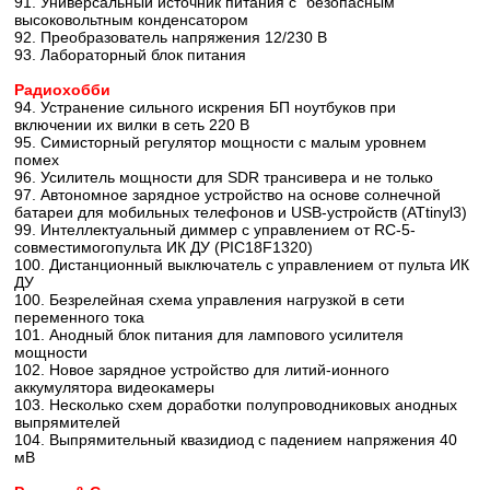
91. Универсальный источник питания с "безопасным"
высоковольтным конденсатором
92. Преобразователь напряжения 12/230 В
93. Лабораторный блок питания
Радиохобби
94. Устранение сильного искрения БП ноутбуков при
включении их вилки в сеть 220 В
95. Симисторный регулятор мощности с малым уровнем
помех
96. Усилитель мощности для SDR трансивера и не только
97. Автономное зарядное устройство на основе солнечной
батареи для мобильных телефонов и USB-устройств (ATtinyl3)
99. Интеллектуальный диммер с управлением от RC-5-
совместимогопульта ИК ДУ (PIC18F1320)
100. Дистанционный выключатель с управлением от пульта ИК
ДУ
100. Безрелейная схема управления нагрузкой в сети
переменного тока
101. Анодный блок питания для лампового усилителя
мощности
102. Новое зарядное устройство для литий-ионного
аккумулятора видеокамеры
103. Несколько схем доработки полупроводниковых анодных
выпрямителей
104. Выпрямительный квазидиод с падением напряжения 40
мВ