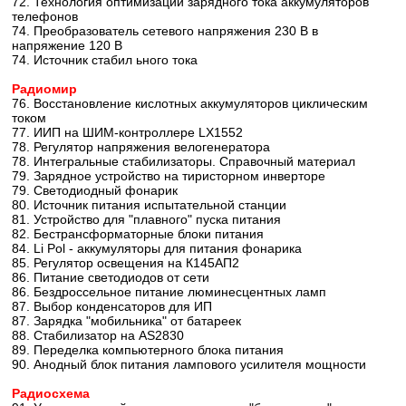
72. Технология оптимизации зарядного тока аккумуляторов
телефонов
74. Преобразователь сетевого напряжения 230 В в
напряжение 120 В
74. Источник стабил ьного тока
Радиомир
76. Восстановление кислотных аккумуляторов циклическим
током
77. ИИП на ШИМ-контроллере LX1552
78. Регулятор напряжения велогенератора
78. Интегральные стабилизаторы. Справочный материал
79. Зарядное устройство на тиристорном инверторе
79. Светодиодный фонарик
80. Источник питания испытательной станции
81. Устройство для "плавного" пуска питания
82. Бестрансформаторные блоки питания
84. Li Pol - аккумуляторы для питания фонарика
85. Регулятор освещения на К145АП2
86. Питание светодиодов от сети
86. Бездроссельное питание люминесцентных ламп
87. Выбор конденсаторов для ИП
87. Зарядка "мобильника" от батареек
88. Стабилизатор на AS2830
89. Переделка компьютерного блока питания
90. Анодный блок питания лампового усилителя мощности
Радиосхема