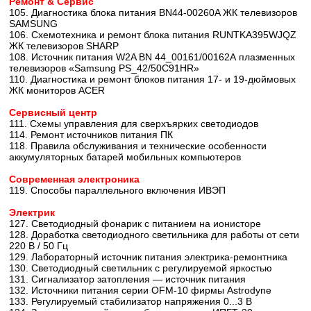
Ремонт & Сервис
105. Диагностика блока питания BN44-00260A ЖК телевизоров
SAMSUNG
106. Схемотехника и ремонт блока питания RUNTKA395WJQZ
ЖК телевизоров SHARP
108. Источник питания W2A BN 44_00161/00162А плазменных
телевизоров «Samsung PS_42/50C91HR»
110. Диагностика и ремонт блоков питания 17- и 19-дюймовых
ЖК мониторов ACER
Сервисный центр
111. Схемы управления для сверхъярких светодиодов
114. Ремонт источников питания ПК
118. Правила обслуживания и технические особенности
аккумуляторных батарей мобильных компьютеров
Современная электроника
119. Способы параллельного включения ИВЭП
Электрик
127. Светодиодный фонарик с питанием на ионисторе
128. Доработка светодиодного светильника для работы от сети
220 В / 50 Гц
129. Лабораторный источник питания электрика-ремонтника
130. Светодиодный светильник с регулируемой яркостью
131. Сигнализатор затопления — источник питания
132. Источники питания серии OFM-10 фирмы Astrodyne
133. Регулируемый стабилизатор напряжения 0...3 В