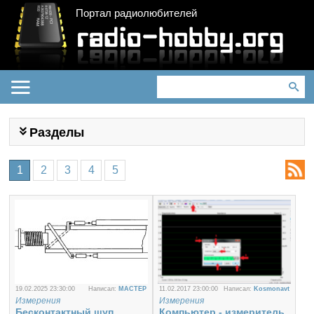
Портал радиолюбителей
Разделы
1
2
3
4
5
19.02.2025 23:30:00
Написал:
MACTEP
11.02.2017 23:00:00
Написал:
Kosmonavt
Измерения
Измерения
Бесконтактный щуп
Компьютер - измеритель