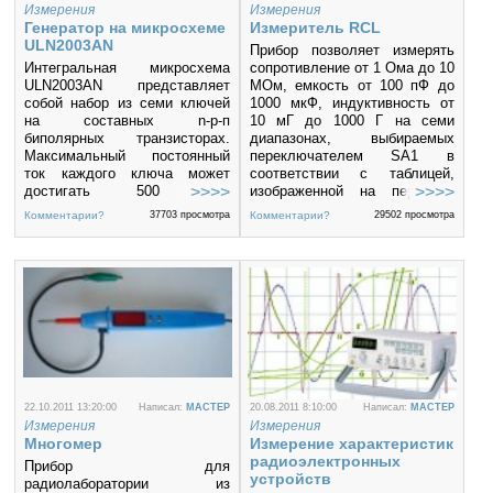
измерений и прибора или
заземлен R1), 0,5 A (R2) или
Измерения
Измерения
выходом нормируемых
100 мА (R3), при котором на
Генератор на микросхеме
Измеритель RCL
характеристик прибора за
самой микросхеме
ULN2003AN
Прибор позволяет измерять
допустимые пределы.
выделяется мощность
Интегральная микросхема
сопротивление от 1 Ома до 10
соответственно 10 Вт, 5 Вт
ULN2003AN представляет
МОм, емкость от 100 пФ до
или 1 Вт.
собой набор из семи ключей
1000 мкФ, индуктивность от
на составных n-p-п
10 мГ до 1000 Г на семи
биполярных транзисторах.
диапазонах, выбираемых
Максимальный постоянный
переключателем SA1 в
ток каждого ключа может
соответствии с таблицей,
достигать 500 мА,
изображенной на передней
максимальное напряжение
панели.
Комментарии?
37703 просмотра
Комментарии?
29502 просмотра
коллектор - эмиттер 30 В.
Эта микросхема обычно
используется для управления
шаговыми
электродвигателями,
иголками печатающей
головки матричных
принтеров, как коммутатор
питания коллекторных
электродвигателей, тяговых
электромагнитов, других
22.10.2011 13:20:00
Написал:
MACTEP
20.08.2011 8:10:00
Написал:
MACTEP
исполнительных механизмов.
Измерения
Измерения
Многомер
Измерение характеристик
радиоэлектронных
Прибор для
устройств
радиолаборатории из