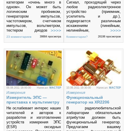
категории «очень много в
Сигиал, проходящий через
одном». Он может быть
любое радиоэлектронное
логическим пробником,
устройство (приемник,
генератором импульсов,
усилитель и др.),
частотомером, счетчиком
подвергается различным
импульсов, вольтметром,
искажениям (линейным,
тестером диодов и
нелинейным,
транзисторов, измерителем
интермодуляционным и пр.).
23 комментариев
39884 просмотра
Комментарии?
26198 просмотров
емкости, индуктивности,
Поэтому при настройке
генератором видеосигнала,
радиоэлектронной
генератором случайных
аппаратуры возникает
чисел. Практически
необходимость измерения ее
приличная лаборатория в
характеристик.
одном приборе.
06.08.2011 18:00:00
Написал:
MACTEP
10.06.2011 19:30:00
Написал:
MACTEP
Измерения
Измерения
Измеритель ЭПС —
Функциональный
приставка к мультиметру
генератор на XR2206
Не ослабевает интерес наших
В радиолюбительской
читателей и авторов к
лаборатории обязательным
разработке и изготовлению
атрибутом должен быть
устройств измерения ЭПС
функциональный генератор.
(ESR) оксидных
Предлагаем вашему