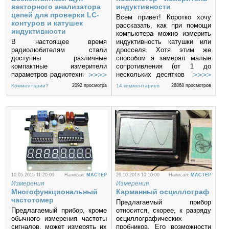
векторного анализатора
индуктивности
цепей для проверки LC-
Всем привет! Коротко хочу
контуров и катушек
рассказать, как при помощи
индуктивности
компьютера можно измерить
В настоящее время
индуктивность катушки или
радиолюбителям стали
дросселя. Хотя этим же
доступны различные
способом я замерял малые
компактные измерители
сопротивления (от 1 до
параметров радиотехнических
нескольких десятков Ом) и
цепей и элементов, так
ёмкости конденсаторов
Комментарии?
2092 просмотра
14 комментариев
28868 просмотров
называемые векторные
(проверял от 200 до 10000
анализаторы цепей. С их
мкФ), но речь здесь будет
помощью можно определить
исключительно об измерении
множество различных
индуктивностей.
параметров и провести
налаживание.
10.05.2015 11:20:00
Написал:
MACTEP
26.10.2013 10:10:00
Написал:
MACTEP
Измерения
Измерения
Многофункциональный
Карманный осциллограф
частотомер
Предлагаемый прибор
Предлагаемый прибор, кроме
относится, скорее, к разряду
обычного измерения частоты
осциллографических
сигналов, может измерять их
пробников. Его возможности