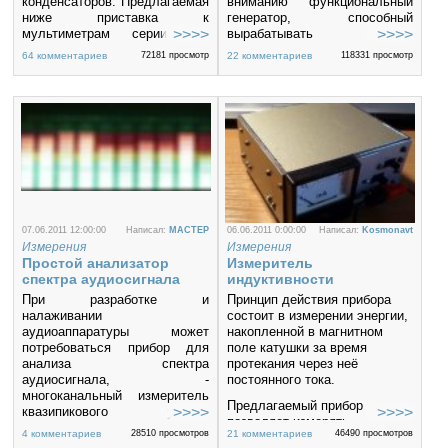
конденсаторов. Предлагаемая
вниманию функциональный
ниже приставка к
генератор, способный
мультиметрам серии 83х
вырабатывать
продолжает эту тему.
синусоидальный,
64 комментариев
72181 просмотр
22 комментариев
118331 просмотр
Мультиметры, далее
прямоугольный, треугольный
приборы, серии 83х — очень
сигналы при высокой
популярны среди
стабильности и точности. При
радиолюбителей из-за
желании, выходной сигнал
доступной цены и
может быть модулированным.
приемлемой точности
измерений.
07.06.2011 12:00:00
Написал:
MACTEP
06.06.2011 0:00:00
Написал:
Kosmonavt
Измерения
Измерения
Простой анализатор
Измеритель
спектра аудиосигнала
индуктивности
При разработке и
Принцип действия прибора
налаживании
состоит в измерении энергии,
аудиоаппаратуры может
накопленной в магнитном
потребоваться прибор для
поле катушки за время
анализа спектра
протекания через неё
аудиосигнала, -
постоянного тока.
многоканальный измеритель
Предлагаемый прибор
квазипикового уровня
позволяет измерять
сигнала, - анализатор
4 комментариев
28510 просмотров
21 комментариев
46490 просмотров
индуктивности катушек на
спектра, прибор позволяющий