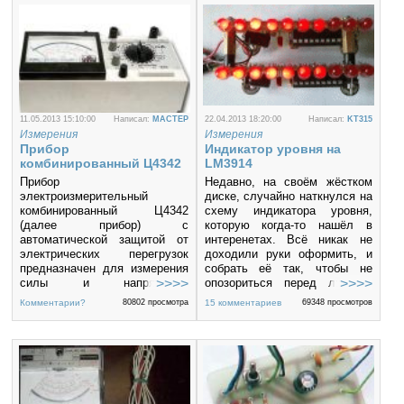
то конденсатор может
использоваться, если ESR >
1 Ом, то конденсатор
неисправен.
11.05.2013 15:10:00
Написал:
MACTEP
22.04.2013 18:20:00
Написал:
KT315
Измерения
Измерения
Прибор
Индикатор уровня на
комбинированный Ц4342
LM3914
Прибор
Недавно, на своём жёстком
электроизмерительный
диске, случайно наткнулся на
комбинированный Ц4342
схему индикатора уровня,
(далее прибор) с
которую когда-то нашёл в
автоматической защитой от
интеренетах. Всё никак не
электрических перегрузок
доходили руки оформить, и
предназначен для измерения
собрать её так, чтобы не
силы и напряжения
опозориться перед людьми
постоянного тока,
(на картонке, соединяя
Комментарии?
80802 просмотра
15 комментариев
69348 просмотров
действующего значения силы
проволочками элементы). Тут
и напряжения переменного
я решил обмануть свои руки,
тока синусоидальной формы,
и немедленно её собрать!
сопротивления постоянному
току, параметров
транзисторов мощностью до
150 мВт