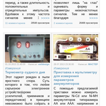
период, а также длительность
позволяют лишь "на глаз"
положительных и
оценивать форму и
отрицательных импульсов.
параметры низкочастотных
Вдобавок к этому частота
сигналов. Тем не менее
сигналов менее 1 кГц
благодаря своей
вычисляется как величина,
малогабаритности и
11 комментариев
29548 просмотров
2 комментариев
26468 просмотров
обратная их периоду, а
экономичности такой
период повторения сигналов,
осциллограф может найти
меньший 1000 мкс, — как
применение в
величина, обратная их
радиолюбительской практике,
частоте. Это повышает
особенно при диагностике и
точность измерения.
ремонте аппаратуры в
полевых условиях.
01.10.2013 21:40:00
Написал:
evildesign
28.07.2013 23:30:00
Написал:
MACTEP
Измерения
Измерения
Термометр судного дня
Приставка к мультиметру
для измерения
Этот гаджет рожден в пыли
параметров
яростного спора. Суть
аккумуляторов
которого в том, что любое
серъезное электронное
С помощью предлагаемой
устройство(кроме
приставки можно измерить
усилителей, приемников и
параметры Ni-Cd или Ni-MH
передатчиков) в принципе
аккумуляторов типоразмера
невозможно было собрать в
АА или ААА: напряжение и