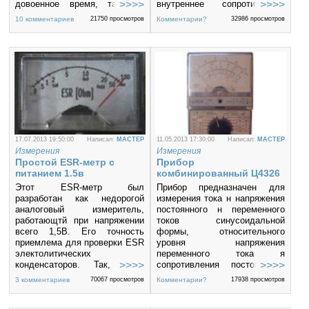
довоенное время, так как
внутреннее сопротивление
существующая элементная
при токе нагрузки 0,1 или 1 А,
10 комментариев
21750 просмотров
Комментарии?
32986 просмотров
база не позволяла его
а также их ёмкость по
сделать функциональным и
времени разрядки. Это
компактным.
позволит отобрать из
Вооружившись учебником
имеющихся аккумуляторов
истории было решено собрать
лучшие или отбраковать
цифровой комнатный
негодные для дальнейшей
термометр на элементной
эксплуатации.
базе 1930-х годов используя
последние достижения науки
на стыке кибернетики и
математики-
кибенематики
.
17.07.2013 19:50:00
Написал:
MACTEP
11.05.2013 17:30:00
Написал:
MACTEP
Измерения
Измерения
Простой ESR-метр с
Прибор
питанием 1.5в
комбинированный Ц4326
Этот ESR-метр был
Прибор предназначен для
разработан как недорогой
измерения тока н напряжения
аналоговый измеритель,
постоянного н переменного
работающтй при напряжении
токов синусоидальной
всего 1,5В. Его точность
формы, относительного
приемлема для проверки ESR
уровня напряжения
электолитических
переменного тока я
конденсаторов. Так, если
сопротивления постоянному
электролитический
току.
3 комментариев
70067 просмотров
Комментарии?
17938 просмотров
конденсатор имеет ESR < 1
Ом при 50 кГц (для
конденсаторов выше 3.3мкФ),