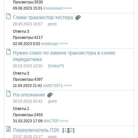
Просмотры:
3530
09.06.2023 15:01
Kosmonavt
Глюки транзистор-тестера
28.05.2023 19:57
grom
Ответы:
3
Просмотры:
4217
02.06.2023 0:02
evildesign
Нужен совет по замене транзистора в схеме
передатчика
30.03.2023 12:20
Dmitryi75
Ответы:
3
Просмотры:
4397
11.04.2023 21:41
wolf170571
На опознание
30.03.2023 20:42
grom
Ответы:
1
Просмотры:
2455
31.03.2023 17:09
MACTEP
Переключатель П2К
[
1
][
2
]
23.07.2020 13:17
grom