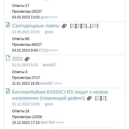
Ответы:
17
Просмотры:
20237
03.03.2023 13:02
grom
Светодиодные лампы
[
1
][
2
][
3
]...[
10
]
13.06.2021 15:54
grom
Ответы:
90
Просмотры:
68227
03.02.2023 9:40
KT315
2023
01.01.2023 5:33
terio007
Ответы:
3
Просмотры:
3717
11.01.2023 16:20
terio007
Бесперебойник BX650CI-RS пищит о низком
напряжении (плавающий дефект)
[
1
][
2
]
01.12.2022 19:55
grom
Ответы:
16
Просмотры:
12556
15.12.2022 17:10
MACTEP