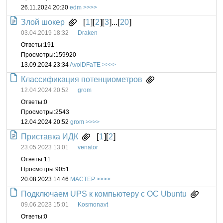
26.11.2024 20:20
edm
Злой шокер
[
1
][
2
][
3
]...[
20
]
03.04.2019 18:32
Draken
Ответы:
191
Просмотры:
159920
13.09.2024 23:34
AvoiDFaTE
Классификация потенциометров
12.04.2024 20:52
grom
Ответы:
0
Просмотры:
2543
12.04.2024 20:52
grom
Приставка ИДК
[
1
][
2
]
23.05.2023 13:01
venator
Ответы:
11
Просмотры:
9051
20.08.2023 14:46
MACTEP
Подключаем UPS к компьютеру с ОС Ubuntu
09.06.2023 15:01
Kosmonavt
Ответы:
0