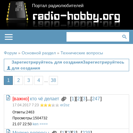
Портал радиолюбителей
Форум
»
Основной раздел
»
Технические вопросы
Зарегистрируйтесь
для создания
1
2
3
4
38
...
[важно]
кто чё делает
[
1
][
2
][
3
]...[
247
]
17.04.2017 7:23
er2oz
Ответы:
2463
Просмотры:
1504732
21.07 22:50
ken
Мелкие вопросы
[
1
][
2
][
3
]...[
229
]