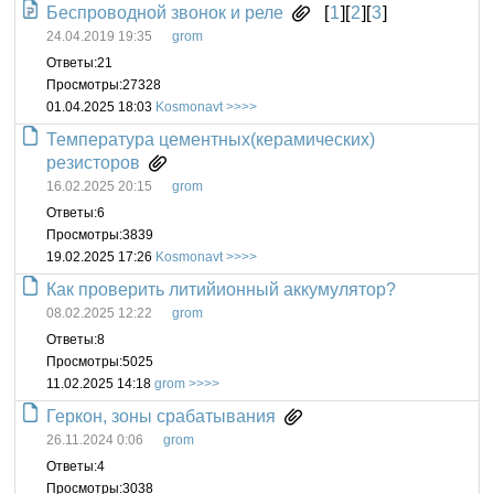
Беспроводной звонок и реле
[
1
][
2
][
3
]
24.04.2019 19:35
grom
Ответы:
21
Просмотры:
27328
01.04.2025 18:03
Kosmonavt
Температура цементных(керамических)
резисторов
16.02.2025 20:15
grom
Ответы:
6
Просмотры:
3839
19.02.2025 17:26
Kosmonavt
Как проверить литийионный аккумулятор?
08.02.2025 12:22
grom
Ответы:
8
Просмотры:
5025
11.02.2025 14:18
grom
Геркон, зоны срабатывания
26.11.2024 0:06
grom
Ответы:
4
Просмотры:
3038