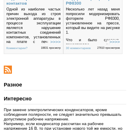
контактов
РФ8300
Одной из наиболее частых
Несколько лет назад меня
причин выхода из строя
попросили модернизировать
электронной аппаратуры в
фотореле РФ8300,
процессе эксплуатации
установленное на прессе,
является нарушение
который вы видите на рисунке
контактных соединений
1.
компонентов, установленных
Что и было сделано,
на плате с печатными
представляю вашему
проводниками. Это могут
Комментарии?
18831 просмотр
30 комментариев
27610 просмотров
вниманию то, что получилось.
быть разрывы окислившихся
выводов компонентов в
Кстати, это фотореле (далее
местах пайки, кольцевые
мы его будем называть
разрывы в пайке вследствие
Инфракрасным реле, или ИК-
механических или тепловых
реле) можно использовать не
воздействий на эти
только на прессах, но и в
соединения, рыхлые или
любом другом месте; для
некачественные пайки,
Разное
охраны, для защиты
воздействие агрессивных
обьектов...
паров или жидкостей на
соединения, вызывающих их
Интересно
коррозию, и ряд других
причин.
При замене электролитических конденсаторов, кроме
соблюдения полярности, не следует значительно превышать
допустимое рабочее напряжение.
Например, если конденсатор рассчитан на рабочее
напряжение 16 В, то при установке нового той же емкости, но