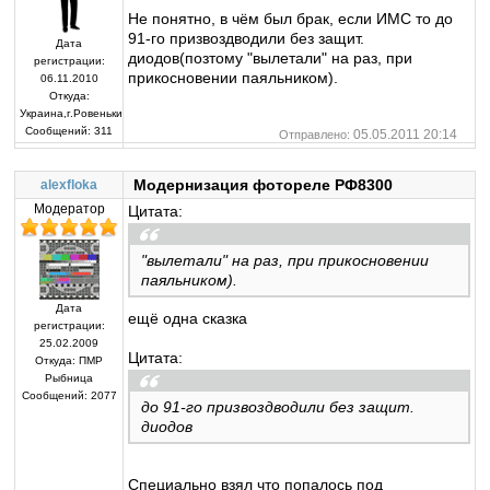
Не понятно, в чём был брак, если ИМС то до
91-го призвоздводили без защит.
Дата
диодов(позтому "вылетали" на раз, при
регистрации:
прикосновении паяльником).
06.11.2010
Откуда:
Украина,г.Ровеньки
Сообщений:
311
05.05.2011 20:14
Отправлено:
Модернизация фотореле РФ8300
alexfloka
Модератор
Цитата:
"вылетали" на раз, при прикосновении
паяльником).
Дата
ещё одна сказка
регистрации:
25.02.2009
Цитата:
Откуда:
ПМР
Рыбница
Сообщений:
2077
до 91-го призвоздводили без защит.
диодов
Специально взял что попалось под