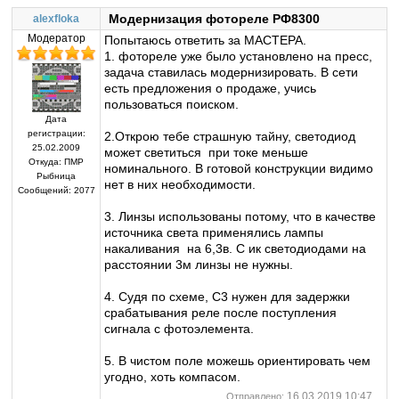
Модернизация фотореле РФ8300
alexfloka
Модератор
Попытаюсь ответить за МАСТЕРА.
1. фотореле уже было установлено на пресс,
задача ставилась модернизировать. В сети
есть предложения о продаже, учись
пользоваться поиском.
Дата
регистрации:
2.Открою тебе страшную тайну, светодиод
25.02.2009
может светиться при токе меньше
Откуда:
ПМР
номинального. В готовой конструкции видимо
Рыбница
нет в них необходимости.
Сообщений:
2077
3. Линзы использованы потому, что в качестве
источника света применялись лампы
накаливания на 6,3в. С ик светодиодами на
расстоянии 3м линзы не нужны.
4. Судя по схеме, С3 нужен для задержки
срабатывания реле после поступления
сигнала с фотоэлемента.
5. В чистом поле можешь ориентировать чем
угодно, хоть компасом.
16.03.2019 10:47
Отправлено: