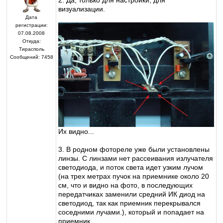
2. Да, только для настройки, для
визуализации.
Дата
регистрации:
07.08.2008
Откуда:
Тирасполь
Сообщений:
7458
Их видно...
3. В родном фотореле уже были установлены
линзы. С линзами нет рассеивания излучателя
светодиода, и поток света идет узким лучом
(на трех метрах пучок на приемнике около 20
см, что и видно на фото, в последующих
передатчиках заменили средний ИК диод на
светодиод, так как приемник перекрывался
соседними лучами.), который и попадает на
приемник.