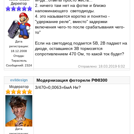
Директор
2. ничего там нет на фотке и близко
напоминающего светодиоды.
4. это называется коротко и понятно -
"удержание реле", вместо" задержки
включения чего-то после срабатывания чего-
то"
Дата
Если на светодиод подается 5В, 2В падают на
регистрации:
диоде, оставшиеся 3В тормозятся
18.12.2008
сопротивлением 470 Ом, то какой ток будет?
Откуда:
Тирасполь
Сообщений:
2324
18.03.2019 6:02
Отправлено:
Модернизация фотореле РФ8300
evildesign
Модератор
3/470=0,0063=6мА Не?
Дата
регистрации: