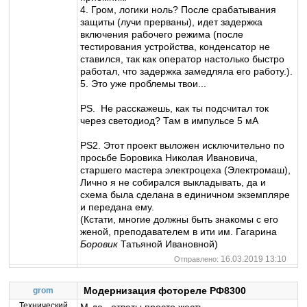
4. Гром, логики ноль? После срабатывания
защиты (лучи прерваны), идет задержка
включения рабочего режима (после
тестирования устройства, конденсатор не
ставился, так как оператор настолько быстро
работал, что задержка замедляла его работу.).
5. Это уже проблемы твои...
PS. Не расскажешь, как ты подсчитал ток
через светодиод? Там в импульсе 5 мА
PS2. Этот проект выложен исключительно по
просьбе Боровика Николая Ивановича,
старшего мастера электроцеха (Электромаш),
Лично я не собирался выкладывать, да и
схема была сделана в единичном экземпляре
и передана ему.
(Кстати, многие должны быть знакомы с его
женой, преподавателем в ити им. Гагарина
Боровик
Татьяной Ивановной)
16.03.2019 13:10
Отправлено:
Модернизация фотореле РФ8300
grom
Технический
М-да...ответы просто жесть...