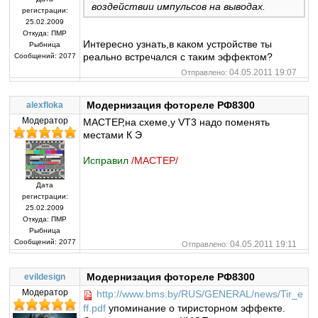
воздействии импульсов на выводах.
регистрации:
25.02.2009
Откуда:
ПМР
Интересно узнать,в каком устройстве ты
Рыбница
реально встречался с таким эффектом?
Сообщений:
2077
04.05.2011 19:07
Отправлено:
Модернизация фотореле РФ8300
alexfloka
Модератор
МАСТЕР,на схеме,у VT3 надо поменять
местами К Э
Исправил
/MACTEP/
Дата
регистрации:
25.02.2009
Откуда:
ПМР
Рыбница
Сообщений:
2077
04.05.2011 19:11
Отправлено:
Модернизация фотореле РФ8300
evildesign
Модератор
http://www.bms.by/RUS/GENERAL/news/Tir_e
ff.pdf
упоминание о тиристорном эффекте.