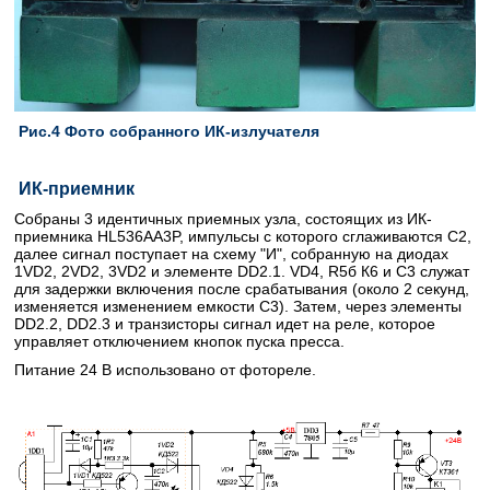
Рис.4 Фото собранного ИК-излучателя
ИК-приемник
Собраны 3 идентичных приемных узла, состоящих из ИК-
приемника HL536AA3P, импульсы с которого сглаживаются С2,
далее сигнал поступает на схему "И", собранную на диодах
1VD2, 2VD2, 3VD2 и элементе DD2.1. VD4, R5б К6 и С3 служат
для задержки включения после срабатывания (около 2 секунд,
изменяется изменением емкости С3). Затем, через элементы
DD2.2, DD2.3 и транзисторы сигнал идет на реле, которое
управляет отключением кнопок пуска пресса.
Питание 24 В использовано от фотореле.