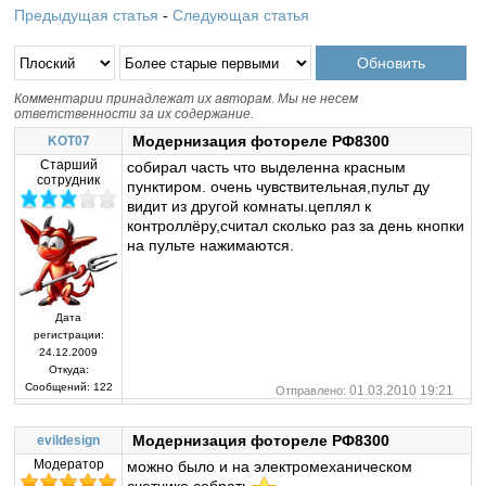
Предыдущая статья
-
Следующая статья
Комментарии принадлежат их авторам. Мы не несем
ответственности за их содержание.
Модернизация фотореле РФ8300
KOT07
Старший
собирал часть что выделенна красным
сотрудник
пунктиром. очень чувствительная,пульт ду
видит из другой комнаты.цеплял к
контроллёру,считал сколько раз за день кнопки
на пульте нажимаются.
Дата
регистрации:
24.12.2009
Откуда:
Сообщений:
122
01.03.2010 19:21
Отправлено:
Модернизация фотореле РФ8300
evildesign
Модератор
можно было и на электромеханическом
счетчике собрать