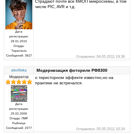
Страдают почти все КМОП микросхемы, в том
числе PIC, AVR и т.д.
Дата
регистрации:
26.01.2010
Откуда:
Тирасполь
Сообщений:
3927
04.05.2011 19:36
Отправлено:
Модернизация фотореле РФ8300
alexfloka
Модератор
о тиристорном эффекте известно,но на
практике не встречался.
Дата
регистрации:
25.02.2009
Откуда:
ПМР
Рыбница
Сообщений:
2077
05.05.2011 10:34
Отправлено: