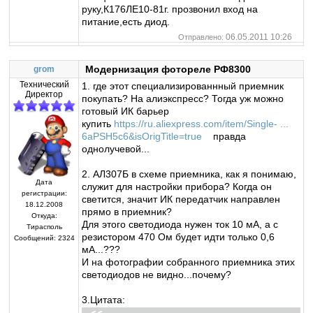
руку,К176ЛЕ10-81г. прозвонил вход на
питание,есть диод.
06.05.2011 10:26
Отправлено:
Модернизация фотореле РФ8300
grom
Технический
1. где этот специализированнный приемник
Директор
покупать? На алиэкспресс? Тогда уж можно
готовый ИК барьер
купить
https://ru.aliexpress.com/item/Single- ...
6aPSH5c6&isOrigTitle=true
правда
однолучевой...
2. АЛ307Б в схеме приемника, как я понимаю,
Дата
служит для настройки прибора? Когда он
регистрации:
светится, значит ИК передатчик направлен
18.12.2008
прямо в приемник?
Откуда:
Для этого светодиода нужен ток 10 мА, а с
Тирасполь
резистором 470 Ом будет идти только 0,6
Сообщений:
2324
мА...???
И на фотографии собранного приемника этих
светодиодов не видно...почему?
3.Цитата: