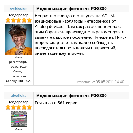
Модернизация фотореле РФ8300
evildesign
Модератор
Неприятно вживую столкнулся на ADUM-
ах(цифровые изоляторы интерфейсов от
Analog devices). Там как раз очень тяжело с
этим бороться- производитель рекомендовал
замену на другое поколение. Ну еще на Плис-
втором спартане- там важно соблюдать
последовательность подачи напряжений,
иначе защелкнуть может.
Дата
регистрации:
26.01.2010
Откуда:
Тирасполь
Сообщений:
3927
05.05.2011 14:40
Отправлено:
Модернизация фотореле РФ8300
alexfloka
Модератор
Речь шла о 561 серии...
Дата