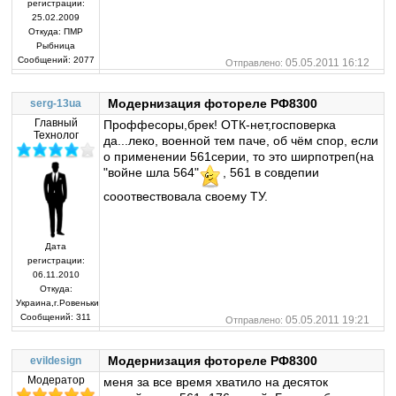
регистрации:
25.02.2009
Откуда:
ПМР
Рыбница
Сообщений:
2077
05.05.2011 16:12
Отправлено:
Модернизация фотореле РФ8300
serg-13ua
Главный
Проффесоры,брек! ОТК-нет,госповерка
Технолог
да...леко, военной тем паче, об чём спор, если
о применении 561серии, то это ширпотреп(на
"войне шла 564"
, 561 в совдепии
сооотвествовала своему ТУ.
Дата
регистрации:
06.11.2010
Откуда:
Украина,г.Ровеньки
Сообщений:
311
05.05.2011 19:21
Отправлено:
Модернизация фотореле РФ8300
evildesign
Модератор
меня за все время хватило на десяток