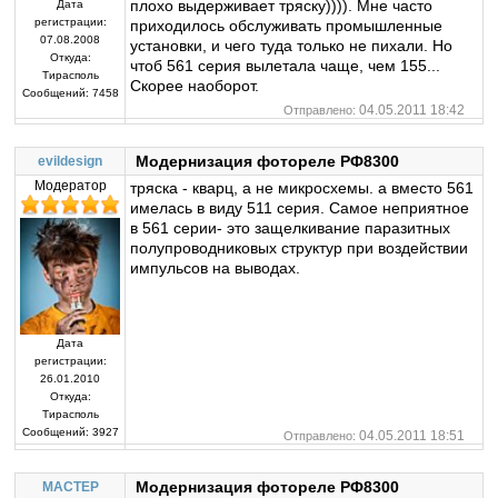
плохо выдерживает тряску)))). Мне часто
Дата
регистрации:
приходилось обслуживать промышленные
07.08.2008
установки, и чего туда только не пихали. Но
Откуда:
чтоб 561 серия вылетала чаще, чем 155...
Тирасполь
Скорее наоборот.
Сообщений:
7458
04.05.2011 18:42
Отправлено:
Модернизация фотореле РФ8300
evildesign
Модератор
тряска - кварц, а не микросхемы. а вместо 561
имелась в виду 511 серия. Самое неприятное
в 561 серии- это защелкивание паразитных
полупроводниковых структур при воздействии
импульсов на выводах.
Дата
регистрации:
26.01.2010
Откуда:
Тирасполь
Сообщений:
3927
04.05.2011 18:51
Отправлено:
Модернизация фотореле РФ8300
MACTEP