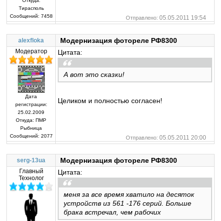
Откуда:
Тирасполь
Сообщений:
7458
05.05.2011 19:54
Отправлено:
Модернизация фотореле РФ8300
alexfloka
Модератор
Цитата:
А вот это сказки!
Дата
Целиком и полностью согласен!
регистрации:
25.02.2009
Откуда:
ПМР
Рыбница
Сообщений:
2077
05.05.2011 20:00
Отправлено:
Модернизация фотореле РФ8300
serg-13ua
Главный
Цитата:
Технолог
меня за все время хватило на десяток
устройств из 561 -176 серий. Больше
брака встречал, чем рабочих