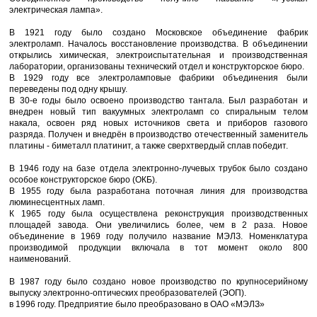
электрическая лампа».
В 1921 году было создано Московское объединение фабрик
электроламп. Началось восстановление производства. В объединении
открылись химическая, электроиспытательная и производственная
лаборатории, организованы технический отдел и конструкторское бюро.
В 1929 году все электроламповые фабрики объединения были
переведены под одну крышу.
В 30-е годы было освоено производство тантала. Был разработан и
внедрен новый тип вакуумных электроламп со спиральным телом
накала, освоен ряд новых источников света и приборов газового
разряда. Получен и внедрён в производство отечественный заменитель
платины - биметалл платинит, а также сверхтвердый сплав победит.
В 1946 году на базе отдела электронно-лучевых трубок было создано
особое конструкторское бюро (ОКБ).
В 1955 году была разработана поточная линия для производства
люминесцентных ламп.
К 1965 году была осуществлена реконструкция производственных
площадей завода. Они увеличились более, чем в 2 раза. Новое
объединение в 1969 году получило название МЭЛЗ. Номенклатура
производимой продукции включала в тот момент около 800
наименований.
В 1987 году было создано новое производство по крупносерийному
выпуску электронно-оптических преобразователей (ЭОП).
в 1996 году. Предприятие было преобразовано в ОАО «МЭЛЗ»