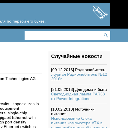
ля по первой его букве.
Случайные новости
[09.12.2016]
Радиолюбитель
Журнал Радиолюбитель №12
on Technologies AG
2016г
[31.08.2013]
Для дома и быта
Светодиодная лампа PAR38
от Power Integrations
its. It specializes in
l equipment
[10.02.2013]
Источники
rs, single-chip
питания
gigabit Ethernet with
Использование блока
gh port density
питания компьютера АТХ в
ty Ethernet switches.
радиолюбительской практике