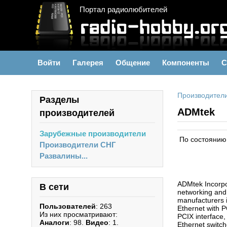
Портал радиолюбителей
Войти
Галерея
Общение
Компоненты
С
Производител
Разделы
ADMtek
производителей
Зарубежные производители
По состоянию 
Производители СНГ
Развалины...
ADMtek Incorpor
В сети
networking and
manufacturers i
Пользователей
: 263
Ethernet with P
Из них просматривают:
PCIX interface,
Аналоги
: 98.
Видео
: 1.
Ethernet switch