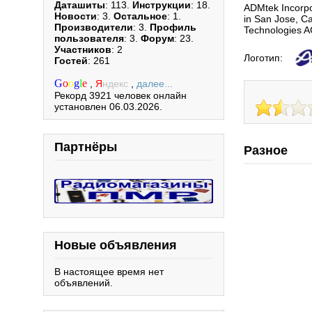
Даташиты
: 113.
Инструкции
: 18.
ADMtek Incorpor
Новости
: 3.
Остальное
: 1.
in San Jose, Ca
Производители
: 3.
Профиль
Technologies 
пользователя
: 3.
Форум
: 23.
Участников
: 2
Логотип:
Гостей
: 261
G
o
o
g
l
e
,
Я
ндекс
,
далее...
Рекорд 3921 человек онлайн
установлен 06.03.2026.
Партнёры
Разное
Новые объявления
В настоящее время нет
объявлений.