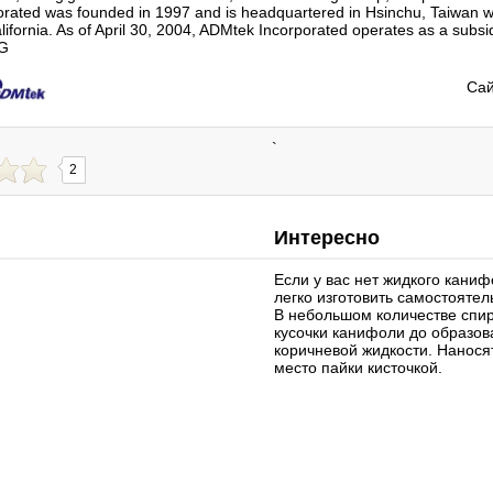
ated was founded in 1997 and is headquartered in Hsinchu, Taiwan wit
lifornia. As of April 30, 2004, ADMtek Incorporated operates as a subsid
AG
Сай
`
2
Интересно
Если у вас нет жидкого кани
легко изготовить самостоятел
В небольшом количестве спи
кусочки канифоли до образов
коричневой жидкости. Нанося
место пайки кисточкой.