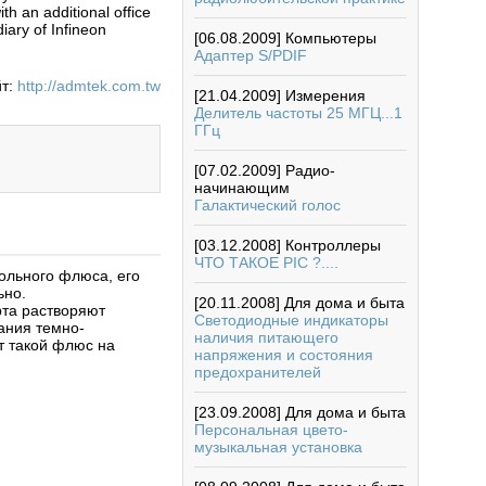
h an additional office
iary of Infineon
[06.08.2009]
Компьютеры
Адаптер S/PDIF
т:
http://admtek.com.tw
[21.04.2009]
Измерения
Делитель частоты 25 МГЦ...1
ГГц
[07.02.2009]
Радио-
начинающим
Галактический голос
[03.12.2008]
Контроллеры
ЧТО ТАКОЕ PIC ?....
фольного флюса, его
ьно.
[20.11.2008]
Для дома и быта
рта растворяют
Светодиодные индикаторы
ания темно-
наличия питающего
т такой флюс на
напряжения и состояния
предохранителей
[23.09.2008]
Для дома и быта
Персональная цвето-
музыкальная установка