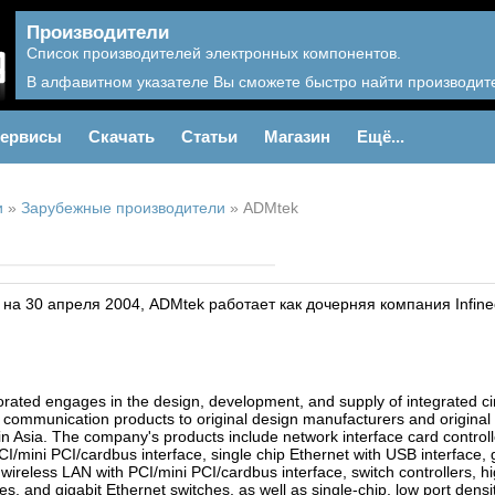
Производители
Список производителей электронных компонентов.
В алфавитном указателе Вы сможете быстро найти производите
ервисы
Скачать
Статьи
Магазин
Ещё...
и
»
Зарубежные производители
»
ADMtek
на 30 апреля 2004, ADMtek работает как дочерняя компания Infine
ated engages in the design, development, and supply of integrated circu
 communication products to original design manufacturers and origina
n Asia. The company's products include network interface card controlle
CI/mini PCI/cardbus interface, single chip Ethernet with USB interface, 
 wireless LAN with PCI/mini PCI/cardbus interface, switch controllers, hi
es, and gigabit Ethernet switches, as well as single-chip, low port densi