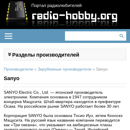
Портал радиолюбителей
Разделы производителей
Производители
»
Зарубежные производители
»
Sanyo
Sanyo
SANYO Electric Co., Ltd. — японский производитель
электроники. Компания основана в 1947 сотрудником
концерна Мацусита. Штаб-квартира находится в префектуре
Осака. На российском рынке SANYO работает более 30 лет.
Корпорация SANYO была основана Тосио Иуэ, зятем Коноскэ
Мацусита. На русский язык название компании переводится
как «Три океана», что указывает на амбициозные планы
захвата мирового рынка (Океаны — Тихий, Индийский,