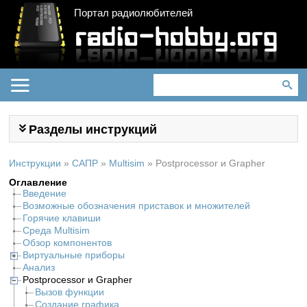
Портал радиолюбителей
Разделы инструкций
Инструкции
»
САПР
»
Multisim
»
Postprocessor и Grapher
Оглавление
Введение
Возможные обозначения приставок и множителей
Горячие клавиши
Среда Multisim
Обзор компонентов
Виртуальные приборы
Анализ
Postprocessor и Grapher
Вызов функции
Создание графика