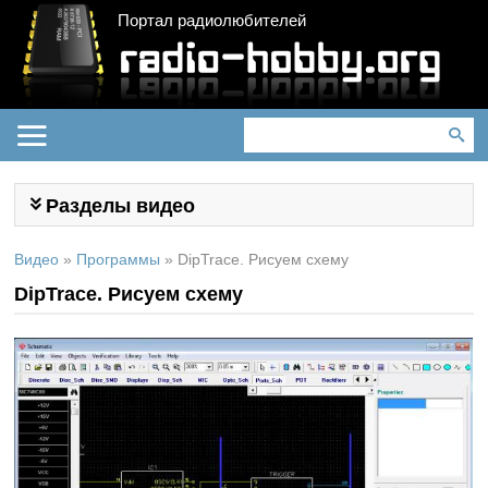
Портал радиолюбителей
Разделы видео
Видео
»
Программы
»
DipTrace. Рисуем схему
DipTrace. Рисуем схему