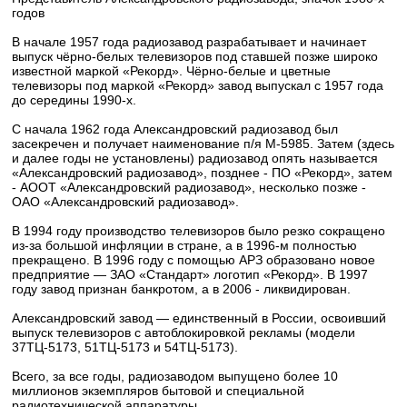
годов
В начале 1957 года радиозавод разрабатывает и начинает
выпуск чёрно-белых телевизоров под ставшей позже широко
известной маркой «Рекорд». Чёрно-белые и цветные
телевизоры под маркой «Рекорд» завод выпускал с 1957 года
до середины 1990-х.
С начала 1962 года Александровский радиозавод был
засекречен и получает наименование п/я М-5985. Затем (здесь
и далее годы не установлены) радиозавод опять называется
«Александровский радиозавод», позднее - ПО «Рекорд», затем
- АООТ «Александровский радиозавод», несколько позже -
ОАО «Александровский радиозавод».
В 1994 году производство телевизоров было резко сокращено
из-за большой инфляции в стране, а в 1996-м полностью
прекращено. В 1996 году с помощью АРЗ образовано новое
предприятие — ЗАО «Стандарт» логотип «Рекорд». В 1997
году завод признан банкротом, а в 2006 - ликвидирован.
Александровский завод — единственный в России, освоивший
выпуск телевизоров с автоблокировкой рекламы (модели
37ТЦ-5173, 51ТЦ-5173 и 54ТЦ-5173).
Всего, за все годы, радиозаводом выпущено более 10
миллионов экземпляров бытовой и специальной
радиотехнической аппаратуры.