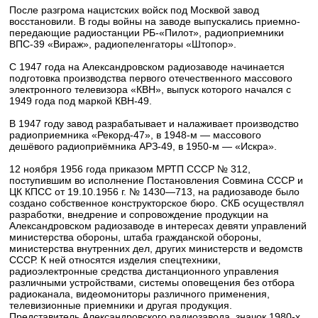
После разгрома нацистских войск под Москвой завод
восстановили. В годы войны на заводе выпускались приемно-
передающие радиостанции РБ-«Пилот», радиоприемники
ВПС-39 «Вираж», радиопеленгаторы «Штопор».
С 1947 года на Александровском радиозаводе начинается
подготовка производства первого отечественного массового
электронного телевизора «КВН», выпуск которого начался с
1949 года под маркой КВН-49.
В 1947 году завод разрабатывает и налаживает производство
радиоприемника «Рекорд-47», в 1948-м — массового
дешёвого радиоприёмника АРЗ-49, в 1950-м — «Искра».
12 ноября 1956 года приказом МРТП СССР № 312,
поступившим во исполнение Постановления Совмина СССР и
ЦК КПСС от 19.10.1956 г. № 1430—713, на радиозаводе было
создано собственное конструкторское бюро. СКБ осуществлял
разработки, внедрение и сопровождение продукции на
Александровском радиозаводе в интересах девяти управлений
министерства обороны, штаба гражданской обороны,
министерства внутренних дел, других министерств и ведомств
СССР. К ней относятся изделия спецтехники,
радиоэлектронные средства дистанционного управления
различными устройствами, системы оповещения без отбора
радиоканала, видеомониторы различного применения,
телевизионные приемники и другая продукция.
Представитель Александровского радиозавода, значок 1980-х