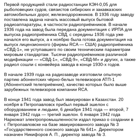
Первой продукцией стали радиостанции КЭН-0,05 для
рыболовецких судов, связистов сибирских и закавказских
автомобильных дорог, железнодорожников. В 1936 году заводу
поставлена задача начать массовый выпуск бытовой
радиоаппаратуры, в частности радиоприёмников. В начале
1936 года на завод была передана документация с ИРПА для
выпуска радиоприёмника СВД, с середины 1936 года уже
начался его выпуск, а к ноябрю была готова документация на
выпуск лицензионного (фирмы RCA — США) радиоприёмника
«СВД-1», не уступавшего по своим техническим параметрам
мировым стандартам. Тысячи радиоприёмников различной
модификации — «СВД-1», «СВД-9», «СВД-М» и других, а также
радиол сошли с конвейера завода в конце 1930-х годов.
В начале 1939 года на радиозаводе изготовили опытную
партию абонентских чёрно-белых телевизоров АТП-1
(Абонентский телеприёмник), качество которых было выше
зарубежных телевизоров компании RCA.
В конце 1941 года завод был эвакуирован в Казахстан. 20
ноября в Петропавловск прибыл первый эшелон с
оборудованием и людьми, 6 декабря 1941 года — второй, 7
января 1942 года — третий эшелон. 6 января 1942 года
Наркомат электропромышленности издал приказ о создании в
г. Петропавловске на базе эвакуированного завода № 3
«Государственного союзного завода № 641». Директором
назначен Никифоров А. П., директор завода № 3.