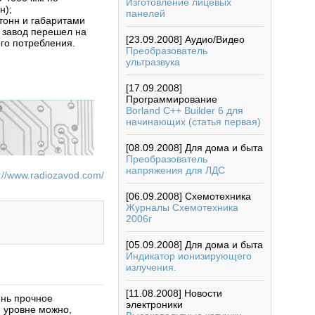
Изготовление лицевых
н);
панелей
тонн и габаритами
 завод перешел на
[23.09.2008]
Аудио/Видео
го потребления.
Преобразователь
ультразвука
[17.09.2008]
Программирование
Borland C++ Builder 6 для
начинающих (статья первая)
[08.09.2008]
Для дома и быта
Преобразователь
напряжения для ЛДС
p://www.radiozavod.com/
[06.09.2008]
Схемотехника
Журналы Схемотехника
2006г
[05.09.2008]
Для дома и быта
Индикатор ионизирующего
излучения.
[11.08.2008]
Новости
ень прочное
электроники
 уровне можно,