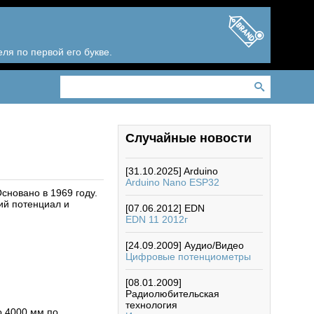
ля по первой его букве.
Случайные новости
[31.10.2025]
Arduino
Arduino Nano ESP32
сновано в 1969 году.
ий потенциал и
[07.06.2012]
EDN
EDN 11 2012г
[24.09.2009]
Аудио/Видео
Цифровые потенциометры
[08.01.2009]
Радиолюбительская
технология
о 4000 мм по