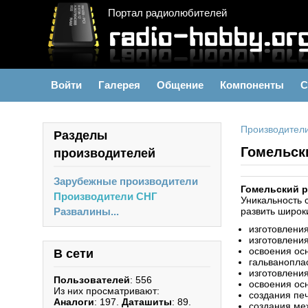
Портал радиолюбителей
Войти
Галерея
Общение
Компоненты
С
Производител
Разделы
Гомельск
производителей
Зарубежные производители
Гомельский 
Производители СНГ
Уникальность 
Развалины...
развить широк
изготовлени
изготовления
освоения осн
В сети
гальванопла
изготовления
Пользователей
: 556
освоения ос
Из них просматривают:
создания пе
Аналоги
: 197.
Даташиты
: 89.
создания ме