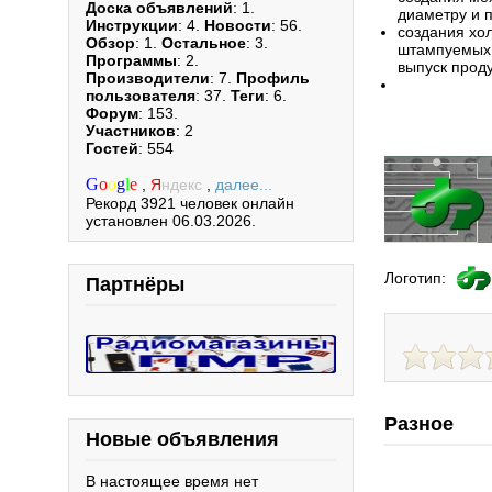
Доска объявлений
: 1.
диаметру и 
Инструкции
: 4.
Новости
: 56.
создания хо
Обзор
: 1.
Остальное
: 3.
штампуемых 
Программы
: 2.
выпуск прод
Производители
: 7.
Профиль
пользователя
: 37.
Теги
: 6.
Форум
: 153.
Участников
: 2
Гостей
: 554
G
o
o
g
l
e
,
Я
ндекс
,
далее...
Рекорд 3921 человек онлайн
установлен 06.03.2026.
Логотип:
Партнёры
Разное
Новые объявления
В настоящее время нет