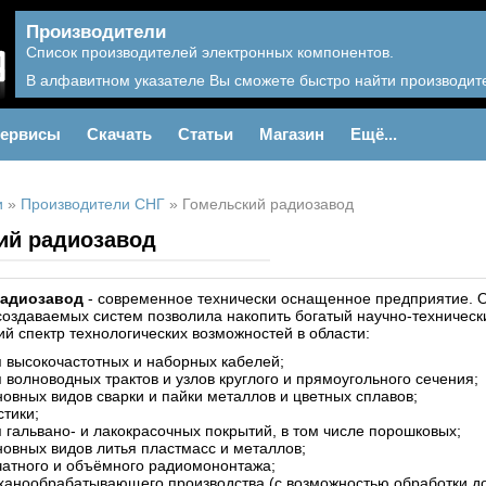
Производители
Список производителей электронных компонентов.
В алфавитном указателе Вы сможете быстро найти производите
ервисы
Скачать
Статьи
Магазин
Ещё...
и
»
Производители СНГ
»
Гомельский радиозавод
ий радиозавод
радиозавод
- современное технически оснащенное предприятие. О
создаваемых систем позволила накопить богатый научно-техническ
ий спектр технологических возможностей в области:
я высокочастотных и наборных кабелей;
 волноводных трактов и узлов круглого и прямоугольного сечения;
овных видов сварки и пайки металлов и цветных сплавов;
стики;
 гальвано- и лакокрасочных покрытий, в том числе порошковых;
новных видов литья пластмасс и металлов;
чатного и объёмного радиомононтажа;
ханообрабатывающего производства (с возможностью обработки д