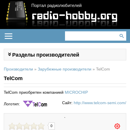
Портал радиолюбителей
Разделы производителей
Производители
»
Зарубежные производители
»
TelCom
TelCom
TelCom приобретен компанией
MICROCHIP
Сайт:
http://www.telcom-semi.com/
Логотип:
`
0