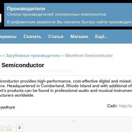
Производители
Список производителей электронных компонентов.
В алфавитном указателе Вы сможете быстро найти производите
ервисы
Скачать
Статьи
Магазин
Ещё...
и
»
Зарубежные производители
»
Wavefront Semiconductor
 Semiconductor
onductor provides high-performance, cost-effective digital and mixed-
ons. Headquartered in Cumberland, Rhode Island and with additional off
nt’s products can be found in professional audio and musical instrumen
cturers worldwide.
Сайт:
http:/
`
0