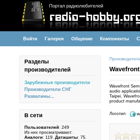
Портал радиолюбителей
Войти
Галерея
Общение
Компоненты
С
Производител
Разделы
Wavefront
производителей
Зарубежные производители
Wavefront Semic
Производители СНГ
audio applicati
Развалины...
Taipei, Wavefro
product manufa
Логотип:
В сети
Пользователей
: 249
Из них просматривают:
Аналоги
: 119.
Даташиты
: 75.