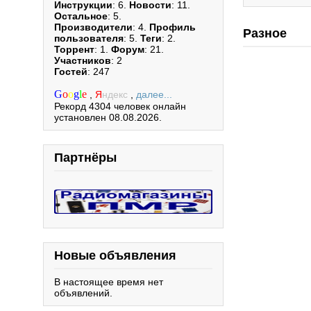
Инструкции
: 6.
Новости
: 11.
Остальное
: 5.
Производители
: 4.
Профиль
Разное
пользователя
: 5.
Теги
: 2.
Торрент
: 1.
Форум
: 21.
Участников
: 2
Гостей
: 247
G
o
o
g
l
e
,
Я
ндекс
,
далее...
Рекорд 4304 человек онлайн
установлен 08.08.2026.
Партнёры
Новые объявления
В настоящее время нет
объявлений.