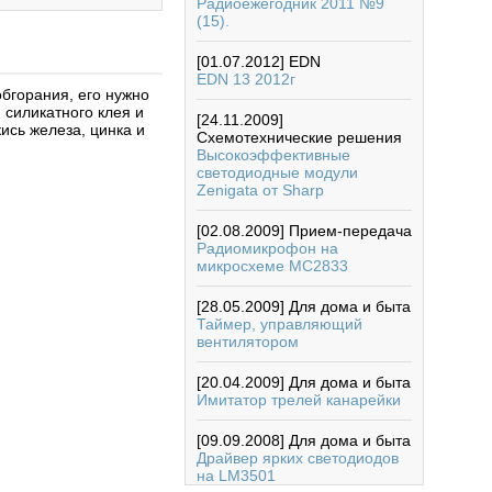
Радиоежегодник 2011 №9
(15).
[01.07.2012]
EDN
EDN 13 2012г
обгорания, его нужно
 силикатного клея и
[24.11.2009]
ись железа, цинка и
Схемотехнические решения
Высокоэффективные
светодиодные модули
Zenigata от Sharp
[02.08.2009]
Прием-передача
Радиомикрофон на
микросхеме МС2833
[28.05.2009]
Для дома и быта
Таймер, управляющий
вентилятором
[20.04.2009]
Для дома и быта
Имитатор трелей канарейки
[09.09.2008]
Для дома и быта
Драйвер ярких светодиодов
на LM3501