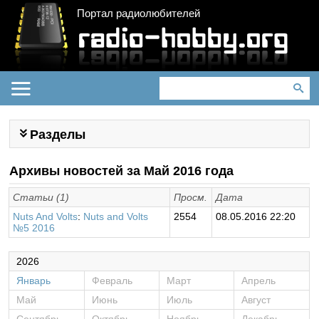
Портал радиолюбителей
Разделы
Архивы новостей за Май 2016 года
Статьи (1)
Просм.
Дата
Nuts And Volts
:
Nuts and Volts
2554
08.05.2016 22:20
№5 2016
2026
Январь
Февраль
Март
Апрель
Май
Июнь
Июль
Август