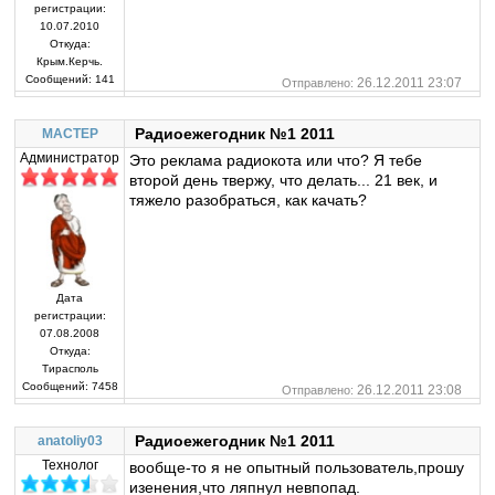
регистрации:
10.07.2010
Откуда:
Крым.Керчь.
Сообщений:
141
26.12.2011 23:07
Отправлено:
Радиоежегодник №1 2011
MACTEP
Администратор
Это реклама радиокота или что? Я тебе
второй день твержу, что делать... 21 век, и
тяжело разобраться, как качать?
Дата
регистрации:
07.08.2008
Откуда:
Тирасполь
Сообщений:
7458
26.12.2011 23:08
Отправлено:
Радиоежегодник №1 2011
anatoliy03
Технолог
вообще-то я не опытный пользователь,прошу
изенения,что ляпнул невпопад.