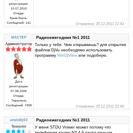
регистрации:
10.07.2010
Откуда:
Крым.Керчь.
Сообщений:
141
25.12.2011 22:43
Отправлено:
Радиоежегодник №1 2011
MACTEP
Администратор
Только у тебя. Чем открываешь? для открытия
файлов DjVu необходимо использовать
программу
WinDjView
или подобную.
Дата
регистрации:
07.08.2008
Откуда:
Тирасполь
Сообщений:
7458
25.12.2011 22:46
Отправлено:
Радиоежегодник №1 2011
anatoliy03
Технолог
У меня STDU Vviwer может потому что
телефоном качаю.N3,4,5 качал раньше