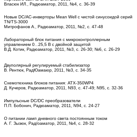
Власюк ИЛ., Радюаматор, 2011, №4, с. 36-39
Новые DC/AC-инверторы Mean Well с чистой синусоидой серий
TN/TS-3000
Митрофанов А., Радюаматор, 2011, №2, с. 47-48
Лабораторный блок питания с микроконтроллерным
управлением 0...25,5 В с двойной защитой
В.Д. Котик, Радюаматор, 2011, №3, с. 26-30; №6, с. 26-29
Двуполярный регулируемый стабилизатор
В. Рентюк, РадЮамаюр, 2011, №3, с. 34-35
Схемотехника блоков питания: ATX-350WP4
Д. Кучеров, Радюаматор, 2011, N93, с. 47-49; N95, с. 32-36
Импульсные DC/DC преобразователи
П.П. Бобонич, Радюаматор, 2011, N94, с. 24-27
О питании ламп дневного света постоянным током
А. Г. Зызюк, Рад/оаматор, 2011, №4, с. 28-32