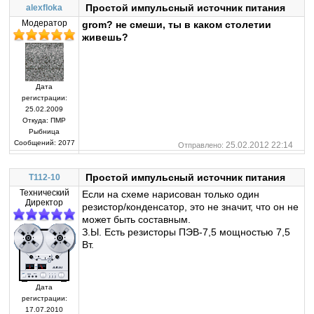
Простой импульсный источник питания
alexfloka
Модератор
grom? не смеши, ты в каком столетии
живешь?
Дата
регистрации:
25.02.2009
Откуда:
ПМР
Рыбница
Сообщений:
2077
25.02.2012 22:14
Отправлено:
Простой импульсный источник питания
T112-10
Технический
Если на схеме нарисован только один
Директор
резистор/конденсатор, это не значит, что он не
может быть составным.
З.Ы. Есть резисторы ПЭВ-7,5 мощностью 7,5
Вт.
Дата
регистрации:
17.07.2010