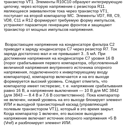
транзистор VT1. Элементы R10C10 образуют интегрирующую
цепочку, через которую напряжение с резистора R11.
являющееся эквивалентом тока через транзистор VT1,
поступает на второй компаратор МС. Элементы VD7, R8, С9,
VD8, С11 и R12 формируют требуемую форму импульсов,
устраняют паразитную генерацию фронтов и защищают
транзистор от мощных импульсов напряжения.
Возрастающее напряжение на конденсаторе фильтра С2
приводит к заряду конденсатора С7 через резистор R7. Ток
заряда достаточно мал и не превышает 3...5 мА. При
достижении напряжения на конденсаторе С7 уровня 16 В
{порог срабатывания первого компаратора, обусловленный
величиной напряжения внутреннего источника опорного
напряжения, подключенного к инвертирующему входу
компаратора), компаратор включается и на его выходе
формируется высокий уровень. Следует отметить, что
компаратор имеет гистерезис, т. е. напряжение срабатывания
равно 16 В, а напряжение выключения — 10 В для МС 3842
{для 3843 — 8.4 В и 7,6 В соответственно). Пока компаратор
не включен, низкий уровень на его выходе блокирует элемент
ИЛИ и выходной транзисторный каскад {управляющий
полевым транзистором VT1), который в это время закрыт.
Когда компаратор 1 включен, его высокое выходное
напряжение включает источник опорного напряжения +5 В
(Vref) и разблокирует элемент ИЛИ.