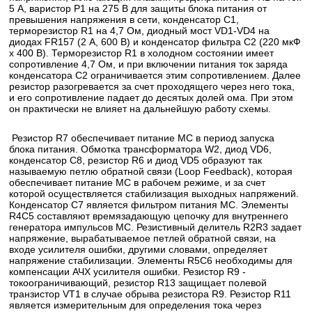
5 А, варистор Р1 на 275 В для защиты блока питания от
превышения напряжения в сети, конденсатор С1,
терморезистор R1 на 4,7 Ом, диодный мост VD1-VD4 на
диодах FR157 (2 А, 600 В) и конденсатор фильтра С2 (220 мкФ
х 400 В). Терморезистор R1 в холодном состоянии имеет
сопротивление 4,7 Ом, и при включении питания ток заряда
конденсатора С2 ограничивается этим сопротивлением. Далее
резистор разогревается за счет проходящего через него тока,
и его сопротивление падает до десятых долей ома. При этом
он практически не влияет на дальнейшую работу схемы.
Резистор R7 обеспечивает питание МС в период запуска
блока питания. Обмотка трансформатора W2, диод VD6,
конденсатор С8, резистор R6 и диод VD5 образуют так
называемую петлю обратной связи (Loop Feedback), которая
обеспечивает питание МС в рабочем режиме, и за счет
которой осуществляется стабилизация выходных напряжений.
Конденсатор С7 является фильтром питания МС. Элементы
R4C5 составляют времязадающую цепочку для внутреннего
генератора импульсов МС. Резистивный делитель R2R3 задает
напряжение, вырабатываемое петлей обратной связи, на
входе усилителя ошибки, другими словами, определяет
напряжение стабилизации. Элементы R5C6 необходимы для
компенсации АЧХ усилителя ошибки. Резистор R9 -
токоограничивающий, резистор R13 защищает полевой
транзистор VT1 в случае обрыва резистора R9. Резистор R11
является измерительным для определения тока через