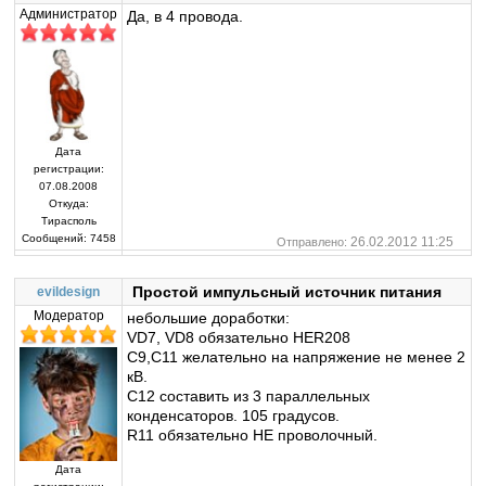
Администратор
Да, в 4 провода.
Дата
регистрации:
07.08.2008
Откуда:
Тирасполь
Сообщений:
7458
26.02.2012 11:25
Отправлено:
Простой импульсный источник питания
evildesign
Модератор
небольшие доработки:
VD7, VD8 обязательно HER208
C9,C11 желательно на напряжение не менее 2
кВ.
С12 составить из 3 параллельных
конденсаторов. 105 градусов.
R11 обязательно НЕ проволочный.
Дата