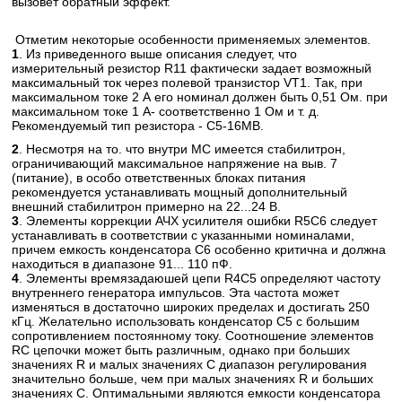
вызовет обратный эффект.
Отметим некоторые особенности применяемых элементов.
1
. Из приведенного выше описания следует, что
измерительный резистор R11 фактически задает возможный
максимальный ток через полевой транзистор VT1. Так, при
максимальном токе 2 А его номинал должен быть 0,51 Ом. при
максимальном токе 1 А- соответственно 1 Ом и т. д.
Рекомендуемый тип резистора - С5-16МВ.
2
. Несмотря на то. что внутри МС имеется стабилитрон,
ограничивающий максимальное напряжение на выв. 7
(питание), в особо ответственных блоках питания
рекомендуется устанавливать мощный дополнительный
внешний стабилитрон примерно на 22...24 В.
3
. Элементы коррекции АЧХ усилителя ошибки R5C6 следует
устанавливать в соответствии с указанными номиналами,
причем емкость конденсатора С6 особенно критична и должна
находиться в диапазоне 91... 110 пФ.
4
. Элементы времязадаюшей цепи R4C5 определяют частоту
внутреннего генератора импульсов. Эта частота может
изменяться в достаточно широких пределах и достигать 250
кГц. Желательно использовать конденсатор С5 с большим
сопротивлением постоянному току. Соотношение элементов
RC цепочки может быть различным, однако при больших
значениях R и малых значениях С диапазон регулирования
значительно больше, чем при малых значениях R и больших
значениях С. Оптимальными являются емкости конденсатора