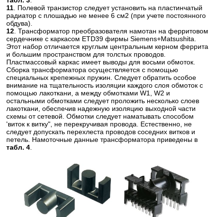
11
. Полевой транзистор следует установить на пластинчатый
радиатор с плошадью не менее 6 см2 (при учете постоянного
обдува).
12
. Трансформатор преобразователя намотан на ферритовом
сердечнике с каркасом ETD39 фирмы Siemens+Matsushita.
Этот набор отличается круглым центральным керном феррита
и большим пространством для толстых проводов.
Пластмассовый каркас имеет выводы для восьми обмоток.
Сборка трансформатора осуществляется с помощью
специальных крепежных пружин. Следует обратить особое
внимание на тщательность изоляции каждого слоя обмоток с
помощью лакоткани, а между обмотками W1, W2 и
остальными обмотками следует проложить несколько слоев
лакоткани, обеспечив надежную изоляцию выходной части
схемы от сетевой. Обмотки следует наматывать способом
'виток к витку", не перекручивая провода. Естественно, не
следует допускать перехлеста проводов соседних витков и
петель. Намоточные данные трансформатора приведены в
табл. 4
.