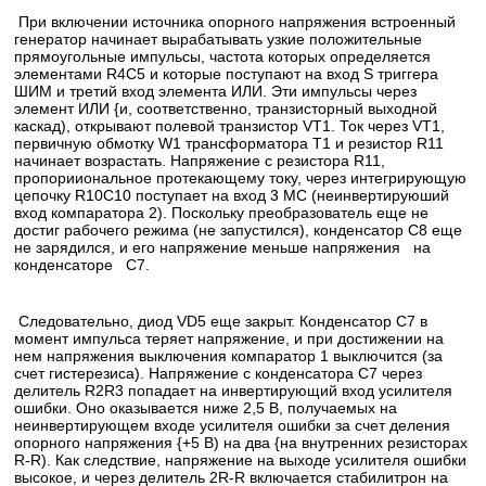
При включении источника опорного напряжения встроенный
генератор начинает вырабатывать узкие положительные
прямоугольные импульсы, частота которых определяется
элементами R4C5 и которые поступают на вход S триггера
ШИМ и третий вход элемента ИЛИ. Эти импульсы через
элемент ИЛИ {и, соответственно, транзисторный выходной
каскад), открывают полевой транзистор VT1. Ток через VT1,
первичную обмотку W1 трансформатора Т1 и резистор R11
начинает возрастать. Напряжение с резистора R11,
пропорииональное протекающему току, через интегрирующую
цепочку R10C10 поступает на вход 3 МС (неинвертируюший
вход компаратора 2). Поскольку преобразователь еще не
достиг рабочего режима (не запустился), конденсатор С8 еще
не зарядился, и его напряжение меньше напряжения на
конденсаторе С7.
Следовательно, диод VD5 еще закрыт. Конденсатор С7 в
момент импульса теряет напряжение, и при достижении на
нем напряжения выключения компаратор 1 выключится (за
счет гистерезиса). Напряжение с конденсатора С7 через
делитель R2R3 попадает на инвертирующий вход усилителя
ошибки. Оно оказывается ниже 2,5 В, получаемых на
неинвертирующем входе усилителя ошибки за счет деления
опорного напряжения {+5 В) на два {на внутренних резисторах
R-R). Как следствие, напряжение на выходе усилителя ошибки
высокое, и через делитель 2R-R включается стабилитрон на