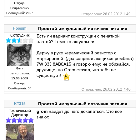
Откуда:
Спиртогонск
Сообщений:
2096
26.02.2012 1:49
Отправлено:
Простой импульсный источник питания
Hoosim
Сотрудник
Есть ли вариант конструкции с печатной
платой? Тема-то актуальная.
Держу в руке керамический резистор с
маркировкой: (два соприкасающихся ромбика)
7W 33J 8AB0A15 и говорю ему: не обижайся,
Дата
дружище, но Grom сказал, что тебя не
регистрации:
существует!
15.06.2009
Откуда:
Сообщений:
54
26.02.2012 7:40
Отправлено:
Простой импульсный источник питания
KT315
Технический
grom
найдёт до чего докапаться. Это все
Директор
знают.