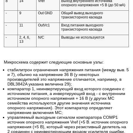
8
14
Vref
Выход внутреннего источника
опорного напряжения +5 В (до 50 мА)
-
9
Out GND
Общий вывод выходного
транзисторного каскада
-
11
OutVc1
Вход питания выходного
транзисторного каскада
-
2, 4, 6,
N/C
Выводы не используются
13
Микросхема содержит следующие основные узлы:
стабилитрон ограничения напряжения питания {между выв. 5
и 7), обычно на напряжение 36 В (у некоторых
производителей это напряжение отличается, например, в
DBL3842A указана величина 29);
компаратор 1, неинвертирующий вход которого соединен с
источником питания, а инвертирующий вход - с внутренним
источником опорного напряжения + 16 В (у других МС
семейства используются другие значения источника
опорного напряжения). Этот компаратор определяет
напряжение включения МС;
управляемый выходным сигналом компаратора СОМР1
источник опорного напряжения Vref (+5 В. источник опорного
напряжения (+5 В), который через резистивный делитель на
2 соединен с неинвертирующим входом усилителя ошибки.