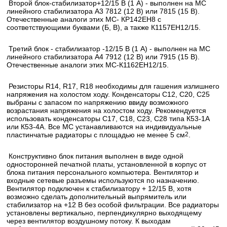
Второй блок-стабилизатор+12/15 В (1 А) - выполнен на МС
линейного стабилизатора A3 7812 (12 В) или 7815 (15 В).
Отечественные аналоги этих МС- КР142ЕН8 с
соответствующими буквами (Б, В), а также К1157ЕН12/15.
Третий блок - стабилизатор -12/15 В (1 А) - выполнен на МС
линейного стабилизатора А4 7912 (12 В) или 7915 (15 В).
Отечественные аналоги этих МС-К1162ЕН12/15.
Резисторы R14, R17, R18 необходимы для гашения излишнего
напряжения на холостом ходу. Конденсаторы С12, С20, С25
выбраны с запасом по напряжению ввиду возможного
возрастания напряжения на холостом ходу. Рекомендуется
использовать конденсаторы С17, С18, С23, С28 типа К53-1А
или К53-4А. Все МС устанавливаются на индивидуальные
пластинчатые радиаторы с площадью не менее 5 см
2
.
Конструктивно блок питания выполнен в виде одной
односторонней печатной платы, установленной в корпус от
блока питания персонального компьютера. Вентилятор и
входные сетевые разъемы используются по назначению.
Вентилятор подключен к стабилизатору + 12/15 В, хотя
возможно сделать дополнительный выпрямитель или
стабилизатор на +12 В без особой фильтрации. Все радиаторы
установлены вертикально, перпендикулярно выходящему
через вентилятор воздушному потоку. К выходам