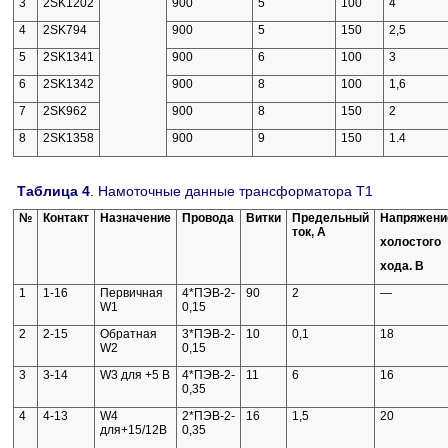
3
2SK1202
900
5
100
4
4
2SK794
900
5
150
2,5
5
2SK1341
900
6
100
3
6
2SK1342
900
8
100
1,6
7
2SK962
900
8
150
2
8
2SK1358
900
9
150
1.4
Таблица 4
. Намоточные данные трансформатора Т1
№
Контакт
Назначение
Провода
Витки
Предельный
Напряжени
ток, А
холостого
хода. В
1
1-16
Первичная
4*ПЭВ-2-
90
2
—
W1
0,15
2
2-15
Обратная
3*ПЭВ-2-
10
0,1
18
W2
0,15
3
3-14
W3 для +5 В
4*ПЭВ-2-
11
6
16
0,35
4
4-13
W4
2*ПЭВ-2-
16
1,5
20
для+15/12В
0,35