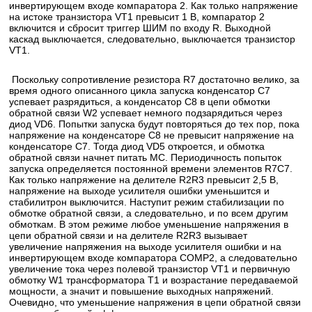
инвертирующем входе компаратора 2. Как только напряжение
на истоке транзистора VT1 превысит 1 В, компаратор 2
включится и сбросит триггер ШИМ по входу R. Выходной
каскад выключается, следовательно, выключается транзистор
VT1.
Поскольку сопротивление резистора R7 достаточно велико, за
время одного описанного цикла запуска конденсатор С7
успевает разрядиться, а конденсатор С8 в цепи обмотки
обратной связи W2 успевает немного подзарядиться через
диод VD6. Попытки запуска будут повторяться до тех пор, пока
напряжение на конденсаторе С8 не превысит напряжение на
конденсаторе С7. Тогда диод VD5 откроется, и обмотка
обратной связи начнет питать МС. Периодичность попыток
запуска определяется постоянной времени элементов R7C7.
Как только напряжение на делителе R2R3 превысит 2,5 В,
напряжение на выходе усилителя ошибки уменьшится и
стабилитрон выключится. Наступит режим стабилизации по
обмотке обратной связи, а следовательно, и по всем другим
обмоткам. В этом режиме любое уменьшение напряжения в
цепи обратной связи и на делителе R2R3 вызывает
увеличение напряжения на выходе усилителя ошибки и на
инвертирующем входе компаратора СОМР2, а следовательно
увеличение тока через полевой транзистор VT1 и первичную
обмотку W1 трансформатора Т1 и возрастание передаваемой
мощности, а значит и повышение выходных напряжений.
Очевидно, что уменьшение напряжения в цепи обратной связи