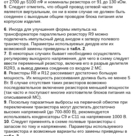
от 2700 до 5100 пФ и номиналы резистора от 91 до 130 кОм.
5
. Следует отметить, что общий провод сетевой части
является виртуальным, он ни в коем случае не должен быть
соединен с выходным общим проводом блока питания или
корпусом изделия.
6
. Иногда для улучшения формы импульса на
трансформаторе параллельно резистору R9 можно
подключать импульсный диод анодом к затвору полевого
транзистора. Параметры используемых диодов или их
возможной замены приведены в
табл. 2
.
7
. В некоторых случаях бывает необходимо осуществлять
регулировку выходного напряжения, для чего в схему следует
ввести переменный резистор, включив его в разрыв делителя
R2R3, а вывод движка соединив со входом 2 МС.
8
. Резисторы R8 и R12 рассеивают достаточно большую
мощность. Их мощность рассеивания должна быть не менее 5
Вт. В случае отсутствия таких резисторов возможно
последовательное включение резисторов меньшей мощности
(так часто и поступают многие изготовители блоков питания на
описываемой МС).
9
. Поскольку паразитные выбросы на первичной обмотке при
переключении транзистора могут достигать достаточно
высоких напряжений (до 700-800 В), рекомендуется
использовать конденсаторы С9 и С11 на напряжение 1000 В.
10
. Следует применять в схеме полевые транзисторы с
запасом по току и напряжению. Параметры используемого
транзистора и возможные варианты его замены приведены в
табл. 3
.