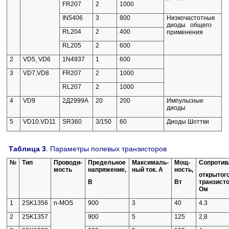
FR207
2
1000
IN5406
3
800
Низкочастотные
диоды общего
RL204
2
400
при­менения
RL205
2
600
2
VD5, VD6
1N4937
1
600
3
VD7,VD8
FR207
2
1000
RL207
2
1000
4
VD9
2Д2999А
20
200
Импульсные
диоды
5
VD10.VD11
SR360
3/150
60
Диоды Шоттки
Таблица 3
. Параметры полевых транзисторов
№
Тип
Проводи­
Предельное
Максималь­
Мощ­
Сопротив
мость
напряжение,
ный ток. А
ность,
открытог
В
Вт
транзисто
Ом
1
2SK1356
n-MOS
900
3
40
4.3
2
2SK1357
900
5
125
2,8