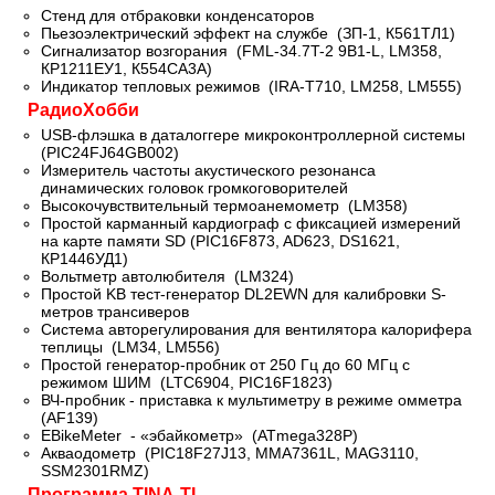
Стенд для отбраковки конденсаторов
Пьезоэлектрический эффект на службе (ЗП-1, К561ТЛ1)
Сигнализатор возгорания (FML-34.7T-2 9B1-L, LM358,
КР1211ЕУ1, К554СА3А)
Индикатор тепловых режимов (IRA-T710, LM258, LM555)
РадиоХобби
USB-флэшка в даталоггере микроконтроллерной системы
(PIC24FJ64GB002)
Измеритель частоты акустического резонанса
динамических головок громкоговорителей
Высокочувствительный термоанемометр (LM358)
Простой карманный кардиограф с фиксацией измерений
на карте памяти SD (PIC16F873, AD623, DS1621,
КР1446УД1)
Вольтметр автолюбителя (LM324)
Простой KB тест-генератор DL2EWN для калибровки S-
метров трансиверов
Система авторегулирования для вентилятора калорифера
теплицы (LM34, LM556)
Простой генератор-пробник от 250 Гц до 60 МГц с
режимом ШИМ (LTC6904, PIC16F1823)
ВЧ-пробник - приставка к мультиметру в режиме омметра
(AF139)
EBikeMeter - «эбайкометр» (ATmega328P)
Акваодометр (PIC18F27J13, MMA7361L, MAG3110,
SSM2301RMZ)
Программа TINA-TI