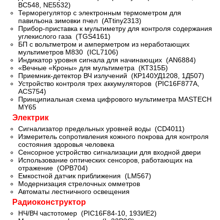
BC548, NE5532)
Терморегулятор с электронным термометром для
павильона зимовки пчел (ATtiny2313)
Прибор-приставка к мультиметру для контроля содержания
углекислого газа (TGS4161)
БП с вольтметром и амперметром из неработающих
мультиметров М830 (ICL7106)
Индикатор уровня сигнала для начинающих (AN6884)
«Вечные «Кроны» для мультиметра (КТ315Б)
Приемник-детектор ВЧ излучений (КР140УД1208, 1Д507)
Устройство контроля трех аккумуляторов (PIC16F877A,
ACS754)
Принципиальная схема цифрового мультиметра MASTECH
MY65
Электрик
Сигнализатор предельных уровней воды (CD4011)
Измеритель сопротивления кожного покрова для контроля
состояния здоровья человека
Сенсорное устройство сигнализации для входной двери
Использование оптических сенсоров, работающих на
отражение (ОРВ704)
Емкостной датчик приближения (LM567)
Модернизация стрелочных омметров
Автоматы лестничного освещения
Радиоконструктор
НЧ/ВЧ частотомер (PIC16F84-10, 193ИЕ2)