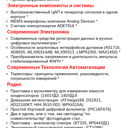
Электронные компоненты и системы
Высококачественный ЦАП и генератор сигналов в одном
корпусе *
MEMS-микрофоны компании Analog Devices *
Счетчик электроэнергии ADE7816 *
Современная Электроника
Современные средства регистрации данных в ручных
цифровых мультиметрах *
Особенности аналоговых интерфейсов датчиков (AS1716,
AD8555, MLX90314AB, MLX90313, LМР91050, MAX1450) *
Преобразователь напряжения в длительность импульса,
стабилизированный ФАПЧ *
Современные Технологии Автоматизации
Термопары: принципы применения, разновидности,
погрешности измерений *
Радио
Приставка к мультиметру для измерения емкости
конденсаторов (1401УДЗ, 140УД14
Домашняя метеостанция (ATmega168, DS1821,
AD22100KT, HIH-3610-003, МРХ4115А)
Простой бортовой цифровой вольтметр (PIC16F676)
Два в одном, или о том, как светодиод "по
совместительству" фотодиодом стал...
Приставка - анализатор спектра (КТ325, КР544УД1)
Экономичный сигнализатор перегрева (ГТ109Б)