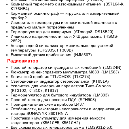
Комнатный термометр с автономным питанием (В57164-К,
К176ИЕ4)
Карманный осциллограф — игрушка или измерительный
прибор?
Измерители температуры и относительной влажности с
предельно малым потреблением
Терморегулятор для аквариума (ATmega8, DS18B20)
Индикатор напряженности поля УКВ диапазона (HSMS-
2852)
Беспроводной сигнализатор минимально допустимой
температуры (OP293S, ГТ309В)
Емкостный датчик приближения (NJM567)
Радиоаматор
Простой генератор синусоидальных колебаний (LM324N)
Люксметр из неисправного мультиметра М830 (LM158J)
Логический пробник TTL/CMOS (TLC274)
Светодиодный индикатор стереобаланса (КТ851А)
Усилитель для измерения параметров Тиля-Смолла
(КТ3102, КТ3107, КТ817)
Терморегулятор для бытового инкубатора (LM393)
Простой тестер для проверки ПДУ (SFH903)
Принципиальная схема прибора Ц437
Особенности, некоторые неисправности и модернизация
тестера SUNWA YX-360TRN-A
Приставки к мультиметру для измерения емкости
конденсаторов (К561ЛЕ5, К561ЛН2)
Две схемы простых генераторов шума (LM2931Z-5.0,