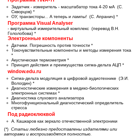
Задатчик - измеритель - масштабатор тока 4-20 мА (С.
Скворцов) *
ОУ, транзисторы... А теперь и лампы! (С. Апранич) *
Программа Visual Analyser
- виртуальный измерительный комплекс (перевод В.Н.
Гололобова) *
Электронные компоненты
Датчики. Погрешность против точности *
Токочувствительные компоненты и методы измерения тока
*
Акустическая термометрия *
Принцип действия и преимущества сигма-дельта АЦП *
window.edu.ru
Сигма-дельта модуляция в цифровой аудиотехнике (Э.И.
Вологдин) *
Диагностические измерения в медико-биологических
электронных системах *
Диагностика слухового анализатора
Многофункциональный диагностический определитель
стресса
Под радиоклюквой
А. Кашкаров как зеркало отечественной электроники
(*)
Статьи любезно предоставлены издателями или
авторами и воспроизводятся полностью.