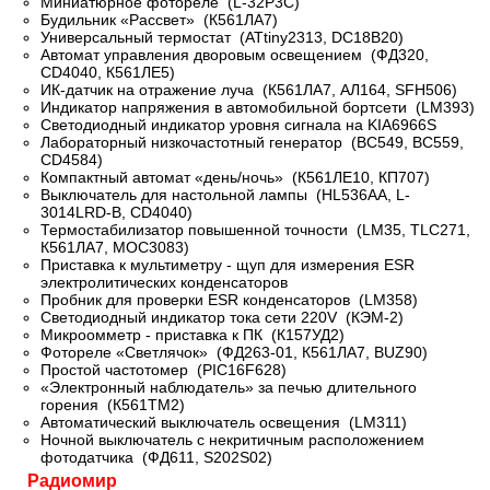
Миниатюрное фотореле (L-32P3C)
Будильник «Рассвет» (К561ЛА7)
Универсальный термостат (ATtiny2313, DC18B20)
Автомат управления дворовым освещением (ФД320,
CD4040, К561ЛЕ5)
ИК-датчик на отражение луча (К561ЛА7, АЛ164, SFH506)
Индикатор напряжения в автомобильной бортсети (LM393)
Светодиодный индикатор уровня сигнала на KIA6966S
Лабораторный низкочастотный генератор (BC549, BC559,
CD4584)
Компактный автомат «день/ночь» (К561ЛЕ10, КП707)
Выключатель для настольной лампы (HL536AA, L-
3014LRD-B, CD4040)
Термостабилизатор повышенной точности (LM35, TLC271,
К561ЛА7, МОС3083)
Приставка к мультиметру - щуп для измерения ESR
электролитических конденсаторов
Пробник для проверки ESR конденсаторов (LM358)
Светодиодный индикатор тока сети 220V (КЭМ-2)
Микроомметр - приставка к ПК (К157УД2)
Фотореле «Светлячок» (ФД263-01, К561ЛА7, BUZ90)
Простой частотомер (PIC16F628)
«Электронный наблюдатель» за печью длительного
горения (К561ТМ2)
Автоматический выключатель освещения (LM311)
Ночной выключатель с некритичным расположением
фотодатчика (ФД611, S202S02)
Радиомир