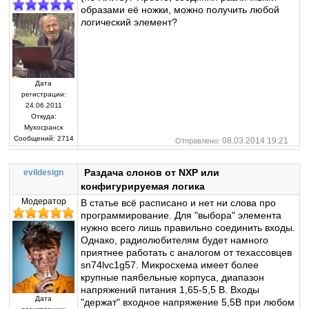
образами её ножки, можно получить любой
логический элемент?
Дата
регистрации:
24.06.2011
Откуда:
Мухосранск
Сообщений:
2714
08.03.2014 19:21
Отправлено:
Раздача слонов от NXP или
evildesign
конфигурируемая логика
Модератор
В статье всё расписано и нет ни слова про
программирование. Для "выбора" элемента
нужно всего лишь правильно соединить входы.
Однако, радиолюбителям будет намного
приятнее работать с аналогом от техассовцев
sn74lvc1g57. Микросхема имеет более
крупные паябельные корпуса, диапазон
напряжений питания 1,65-5,5 В. Входы
Дата
"держат" входное напряжение 5,5В при любом