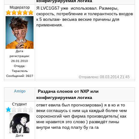
конфигурируемая логика
Модератор
Я LVC1G57 уже использовал. Размеры,
скорость, потребление и толерантность входов
к 5 вольтам- весьма веские причины для
применения.
Дата
регистрации:
26.01.2010
Откуда:
Тирасполь
Сообщений:
3927
08.03.2014 21:45
Отправлено:
Раздача слонов от NXP или
Amigo
конфигурируемая логика
Студент
ответ евила был прогнозирован) я в ко и то
веки соглашусь с ним ща каждый более чем
сороконогий чип фирма производитель( как
мне нравится это слово ) разведёт пины
внутри чипа под плату бу га га
Дата