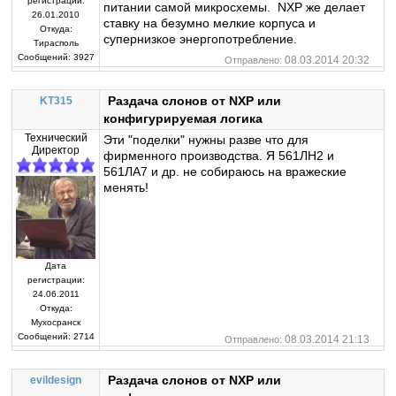
регистрации:
питании самой микросхемы. NXP же делает
26.01.2010
ставку на безумно мелкие корпуса и
Откуда:
супернизкое энергопотребление.
Тирасполь
Сообщений:
3927
08.03.2014 20:32
Отправлено:
Раздача слонов от NXP или
KT315
конфигурируемая логика
Технический
Эти "поделки" нужны разве что для
Директор
фирменного производства. Я 561ЛН2 и
561ЛА7 и др. не собираюсь на вражеские
менять!
Дата
регистрации:
24.06.2011
Откуда:
Мухосранск
Сообщений:
2714
08.03.2014 21:13
Отправлено:
Раздача слонов от NXP или
evildesign