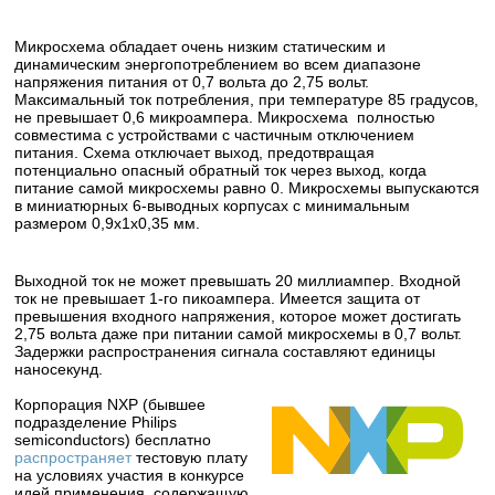
Микросхема обладает очень низким статическим и
динамическим энергопотреблением во всем диапазоне
напряжения питания от 0,7 вольта до 2,75 вольт.
Максимальный ток потребления, при температуре 85 градусов,
не превышает 0,6 микроампера. Микросхема полностью
совместима с устройствами с частичным отключением
питания. Схема отключает выход, предотвращая
потенциально опасный обратный ток через выход, когда
питание самой микросхемы равно 0. Микросхемы выпускаются
в миниатюрных 6-выводных корпусах с минимальным
размером 0,9х1х0,35 мм.
Выходной ток не может превышать 20 миллиампер. Входной
ток не превышает 1-го пикоампера. Имеется защита от
превышения входного напряжения, которое может достигать
2,75 вольта даже при питании самой микросхемы в 0,7 вольт.
Задержки распространения сигнала составляют единицы
наносекунд.
Корпорация NXP (бывшее
подразделение Philips
semiconductors) бесплатно
распространяет
тестовую плату
на условиях участия в конкурсе
идей применения, содержащую