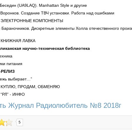
седин (UA9LAQ). Manhattan Style и другие
ронков. Создание ТВЧ установки. Работа над ошибками
ОННЫЕ КОМПОНЕНТЫ
раночников. Дискретные элементы Холла отечественного произв
АЯ ЛАВКА
нская научно-техническая библиотека
хника
и питания
ЕЛИЗ
жь выбирает…”
, ПРОДАМ, ОБМЕНЯЮ
 - ИНФО
ть Журнал Радиолюбитель №8 2018г
5