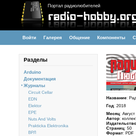
Портал радиолюбителей
Войти
Галерея
Общение
Компоненты
С
Разделы
Arduino
Документация
Журналы
▼
Circuit Cellar
Название
: Ра
EDN
Elektor
Год
: 2018
EPE
Месяц
: Август
Автор
: коллек
Nuts And Volts
Издательств
Prakticka Elektronika
Страниц
: 50
ВРЛ
Формат
: PDF