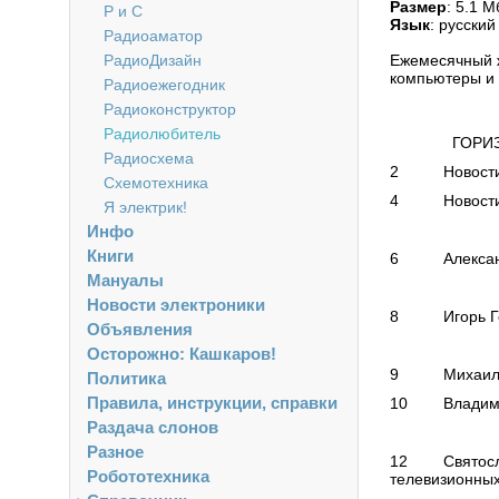
Размер
: 5.1 M
Р и С
Язык
: русский
Радиоаматор
РадиоДизайн
Ежемесячный ж
компьютеры и 
Радиоежегодник
Радиоконструктор
Радиолюбитель
ГОРИЗОН
Радиосхема
2 Новости 
Схемотехника
4 Новости о
Я электрик!
АУДИО
Инфо
Книги
6 Александр 
Мануалы
АВТОЛ
Новости электроники
8 Игорь Горс
Объявления
АВТОМ
Осторожно: Кашкаров!
9 Михаил Шус
Политика
Правила, инструкции, справки
10 Владимир 
Раздача слонов
ВИДЕО
Разное
12 Святослав
Робототехника
телевизионных