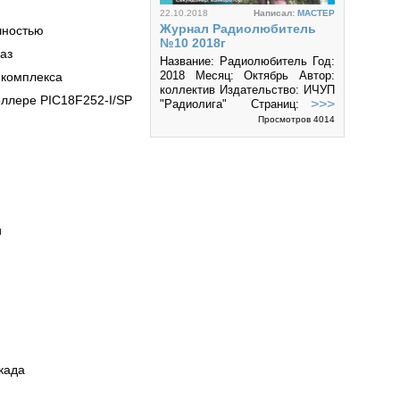
22.10.2018
Написал:
MACTEP
Журнал Радиолюбитель
чностью
№10 2018г
аз
Название: Радиолюбитель Год:
2018 Месяц: Октябрь Автор:
 комплекса
коллектив Издательство: ИЧУП
лере PIC18F252-I/SP
>>>
"Радиолига" Страниц: 50
Формат: PDF Размер: 8.7 Mб
Просмотров 4014
Язык: русский Ежемесячный
журнал...
5
и
27.09.2018
Написал:
MACTEP
Журнал Радиолюбитель
№9 2018г
Название: Радиолюбитель Год:
2018 Месяц: Сентябрь Автор:
коллектив Издательство: ИЧУП
>>>
"Радиолига" Страниц: 50
Формат: PDF Размер: 5.1 Mб
када
Просмотров 3982
Язык: русский Ежемесячный
журнал...