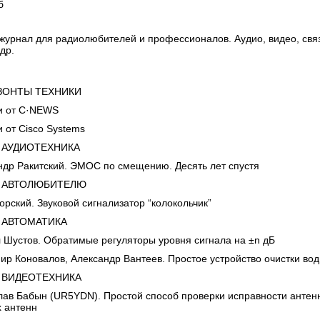
б
урнал для радиолюбителей и профессионалов. Аудио, видео, связ
др.
ТЫ ТЕХНИКИ
от C·NEWS
т Сisco Systems
ТЕХНИКА
Ракитский. ЭМОС по смещению. Десять лет спустя
ЮБИТЕЛЮ
кий. Звуковой сигнализатор “колокольчик”
АТИКА
тов. Обратимые регуляторы уровня сигнала на ±n дБ
Коновалов, Александр Вантеев. Простое устройство очистки во
ТЕХНИКА
 Бабын (UR5YDN). Простой способ проверки исправности антенн
 антенн