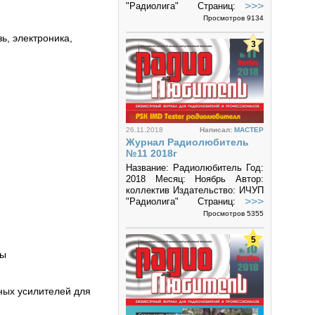
>>>
"Радиолига" Страниц: 50
Формат: PDF Размер: 28 Mб
Просмотров 9134
Язык: русский Ежемесячный
ь, электроника,
журнал...
3
26.11.2018
Написал:
MACTEP
Журнал Радиолюбитель
№11 2018г
Название: Радиолюбитель Год:
2018 Месяц: Ноябрь Автор:
коллектив Издательство: ИЧУП
>>>
"Радиолига" Страниц: 50
Формат: PDF Размер: 8.3 Mб
Просмотров 5355
Язык: русский Ежемесячный
журнал...
5
ды
ых усилителей для