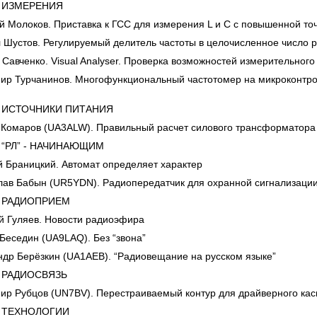
РЕНИЯ
олоков. Приставка к ГСС для измерения L и C с повышенной то
стов. Регулируемый делитель частоты в целочисленное число р
ченко. Visual Analyser. Проверка возможностей измерительного
Турчанинов. Многофункциональный частотомер на микроконтрол
ИКИ ПИТАНИЯ
маров (UA3ALW). Правильный расчет силового трансформатора
 НАЧИНАЮЩИМ
раницкий. Автомат определяет характер
 Бабын (UR5YDN). Радиопередатчик для охранной сигнализаци
ОПРИЕМ
уляев. Новости радиоэфира
седин (UA9LAQ). Без “звона”
 Берёзкин (UA1AEB). “Радиовещание на русском языке”
СВЯЗЬ
Рубцов (UN7BV). Перестраиваемый контур для драйверного кас
ЛОГИИ