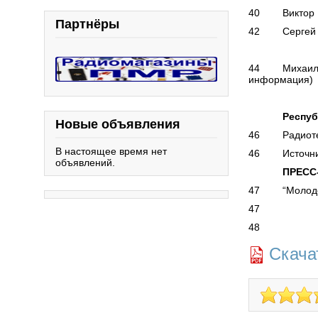
40 Виктор Бе
Партнёры
42 Сергей Во
ЭЛЕКТР
44 Михаил Ба
информация)
КНИЖН
Республика
Новые объявления
46 Радиоте
В настоящее время нет
46 Источник
объявлений.
ПРЕСС-Р
47 “Молоде
47 КУПЛЮ
48 “РЛ”
Скача