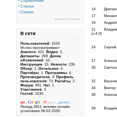
Справочник
►
ИЗМЕ
Статьи
►
14 Дмитрий М
Схемы
►
17 Михаил Шу
Добавить материал
18 Андрей Сав
21 Владимир 
В сети
(v.4.0)
ИСТОЧН
Пользователей
: 1533
24 Сергей Ко
Из них просматривают:
Аналоги
: 421.
Видео
: 2.
“РЛ” -
Даташиты
: 269.
Доска
объявлений
: 10.
27 Алексей Б
Инструкции
: 15.
Новости
: 235.
30 Святослав
Обзор
: 1.
Остальное
: 6.
Партнёры
: 1.
Программы
: 4.
РАДИ
Производители
: 3.
Профиль
пользователя
: 73.
Расчёты
: 2.
32 Василий Г
Форум
: 491.
Чат
: 1.
34 Виктор Бе
Участников
: 3
Гостей
: 1530
38 Александр
РАДИО
G
o
o
g
l
e
an
,
,
Я
ндекс
,
далее...
Рекорд 3921 человек онлайн
39 Владимир 
установлен 06.03.2026.
ТЕХНО