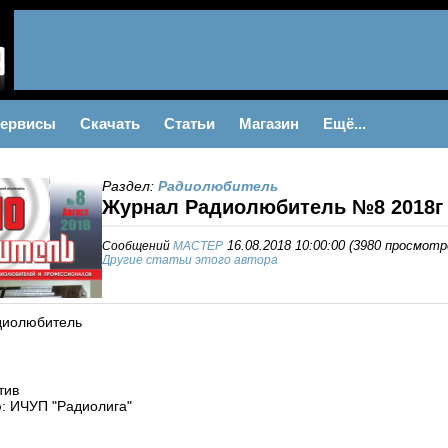
ервисы
Скачать
Статьи
Магазин
Ещё...
Раздел:
Радиолюбитель
Журнал Радиолюбитель №8 2018г
Сообщений
MACTEP
16.08.2018 10:00:00
(
3980 просмотр
Другие статьи этого автора
диолюбитель
тив
о
: ИЧУП "Радиолига"