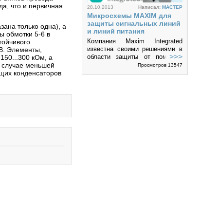
да, что и первичная
28.10.2013
Написал:
MACTEP
Микросхемы MAXIM для
защиты сигнальных линий
зана только одна), а
и линий питания
 обмотки 5-6 в
Компания Maxim Integrated
тойчивого
известна своими решениями в
В. Элементы,
>>>
области защиты от помех и
150...300 кОм, а
электростатики. Новые
в случае меньшей
Просмотров 13547
специализированные
щих конденсаторов
интегральные микросхемы
4
используют активный...
15.05.2012
Написал:
MACTEP
Диоды Шоттки для
управления питанием
Выбор диода Шоттки для
DC/DC-преобразователя
является не таким простым, как
>>>
кажется с первого взгляда.
Неправильно подобранный
Просмотров 31723
диод снижает не только
эффективность...