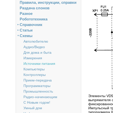
Правила, инструкции, справки
Раздача слонов
Разное
Робототехника
Справочник
►
Статьи
►
Схемы
▼
Автолюбителю
Аудио/Видео
Для дома и быта
Измерения
Источники питания
Компьютеры
Контроллеры
Прием-передача
Программаторы
Промышленность
Элементы VD5,
Радио-начинающим
выпрямителя с
С Новым годом!
фиксированное
Умный дом
Импульсный т
типоразмера Ш