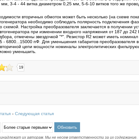
мм, 3-4 - 44 витка диаметром 0,25 мм, 5-6-10 витков того же прово
ходимости вторичных обмоток может быть несколько (на схеме пока
тогенератора необходимо соблюдать полярность подключения фазы
со схемой. Настройка преобразователя заключается в получении ус
втогенератора при изменении входного напряжения от 187 до 242 
бора, отмечены звездочкой "*". Резистор R2 может иметь номинал 
5 - 6800...15000 пФ. Для уменьшения габаритов преобразователя 
 вторичной цепи мощности номиналы электролитических фильтрую
 можно уменьшить.
19
татья
-
Следующая статья
инадлежат их авторам. Мы не несем ответственности за их содержание.