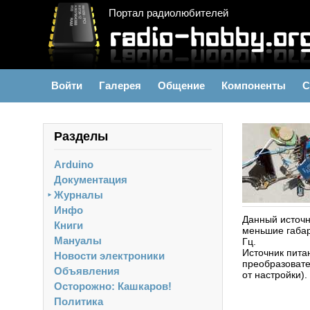
Портал радиолюбителей
Войти
Галерея
Общение
Компоненты
С
Разделы
Arduino
Документация
Журналы
►
Инфо
Данный источн
Книги
меньшие габар
Мануалы
Гц.
Источник пита
Новости электроники
преобразовате
Объявления
от настройки)
Осторожно: Кашкаров!
Политика