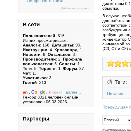
Цифровая техника
диаметром 0,1 
обмотка.
Добавить материал
В случае необ
для работы ав
В сети
соответствии 
возбуждения а
требующие под
Пользователей
: 316
конденсатор С
Из них просматривают:
снимаемой во
Аналоги
: 168.
Даташиты
: 90.
(СЗ, С7 и С8)
Инструкции
: 4.
Кроссворд
: 1.
Новости
: 8.
Остальное
: 3.
Производители
: 2.
Профиль
пользователя
: 5.
Советы
: 1.
Теги
: 5.
Торрент
: 1.
Форум
: 27.
Чат
: 1.
Участников
: 3
Теги:
Гостей
: 313
G
o
o
g
l
e
an
,
,
Я
ндекс
,
далее...
Питание
Рекорд 3921 человек онлайн
установлен 06.03.2026.
Предыдущая с
Партнёры
Комментарии пр