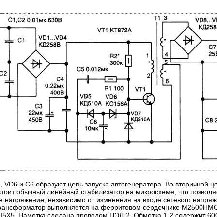
 VD6 и С6 образуют цепь запуска автогенератора. Во вторичной ц
тоит обычный линейный стабилизатор на микросхеме, что позволя
 напряжение, независимо от изменения на входе сетевого напряжен
рансформатор выполняется на ферритовом сердечнике М2500НМ
5Х5. Намотка сделана проводом ПЭЛ-2. Обмотка 1-2 содержит 600