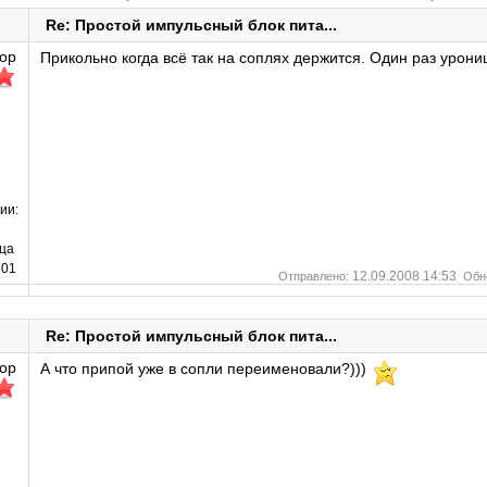
Re: Простой импульсный блок пита...
ор
Прикольно когда всё так на соплях держится. Один раз урони
ии:
ца
01
12.09.2008 14:53
Отправлено:
Обн
Re: Простой импульсный блок пита...
ор
А что припой уже в сопли переименовали?)))