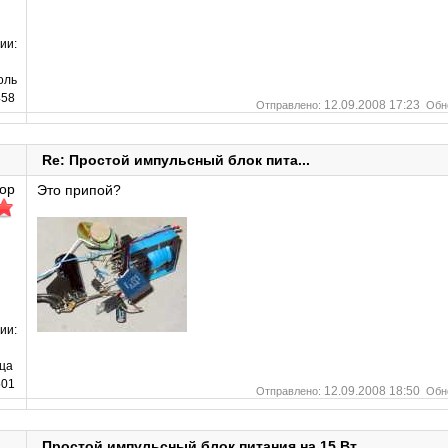
ии:
оль
58
12.09.2008 17:23
Отправлено:
Обн
Re: Простой импульсный блок пита...
ор
Это припой?
ии:
ца
01
12.09.2008 18:50
Отправлено:
Обн
Простой импульсный блок питания на 15 Вт