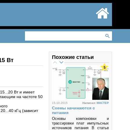
Похожие статьи
15 Вт
5
5...20 Вт и имеет
тающим на частоте 50
15.10.2015
Написал:
MACTEP
ного
Схемы начинаются с
0...40 кГц (зависит
питания
Основы компоновки и
трассировки плат импульсных
источников питания В статье