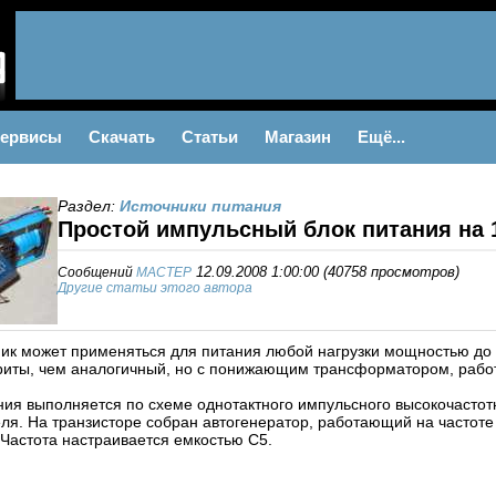
ервисы
Скачать
Статьи
Магазин
Ещё...
Раздел:
Источники питания
Простой импульсный блок питания на 
Сообщений
MACTEP
12.09.2008 1:00:00
(
40758 просмотров
)
Другие статьи этого автора
ик может применяться для питания любой нагрузки мощностью до 1
иты, чем аналогичный, но с понижающим трансформатором, рабо
ния выполняется по схеме однотактного импульсного высокочастот
ля. На транзисторе собран автогенератор, работающий на частоте 2
. Частота настраивается емкостью С5.