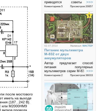
>>>
приводятся советы и
рекомендации по созданию
Коментариев 5
Просмотров 20857
проводящего рисунка цепей
питания и заземления...
5
02.07.2014
Написал:
MACTEP
Питание мультиметра
М-832 от двух
аккумуляторов
Автор предлагает способ
питания популярных
>>>
мультиметров серии М-83х (DT-
83x) от двух никель-
Коментариев 2
Просмотров 38033
металлгидридных
аккумуляторов типоразмера АА
большой ёмкости, что
позволяет...
епи после мостового
ет иметь на выходе
ия (187...242 В).
С или М2000НМ9
 витков провода