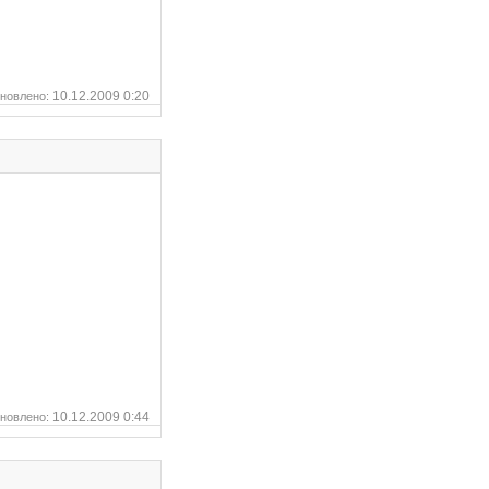
аналоговых высоковольтных
Коментариев 6
Просмотров 20673
микросхем для построения
импульсных преобразователей,
анонсировала новый
документ...
10.12.2009 0:20
новлено:
10.12.2009 0:44
новлено: