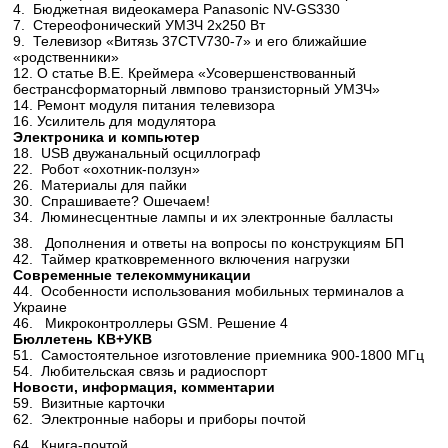
4. Бюджетная видеокамера Panasonic NV-GS330
7. Стереофонический УМЗЧ 2x250 Вт
9. Телевизор «Витязь 37CTV730-7» и его ближайшие
«родственники»
12. О статье В.Е. Креймера «Усовершенствованный
бестрансформаторный лвмпово транзисторный УМЗЧ»
14. Ремонт модуля питания телевизора
16. Усилитель для модулятора
Электроника и компьютер
18. USB двужанальный осциллограф
22. Робот «охотник-ползун»
26. Материалы для пайки
30. Спрашиваете? Ошечаем!
34. Люминесцентные лампы и их электронные балласты
38. Дополнения и ответы на вопросы по конструкциям БП
42. Таймер кратковременного включения нагрузки
Современные телекоммуникации
44. Особенности использования мобильных терминалов а
Украине
46. Микроконтроллеры GSM. Решение 4
Бюллетень КВ+УКВ
51. Самостоятельное изготовление приемника 900-1800 МГц
54. Любительская связь и радиоспорт
Новости, информация, комментарии
59. Визитные карточки
62. Электронные наборы и приборы почтой
64. Книга-почтой