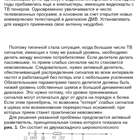
годы прибавились еще и компьютеры, имеющие видеокарты с
ТВ тюнером. Одновременно увеличивается и число
телевизионных программ, в основном за счет открытия новых
коммерческих телестанций в диапазоне ДМВ. Устанавливать
для каждого приемника свою антенну неудобно.
Поэтому типичной стала ситуация, когда.большое число ТВ
сигналов, имеющих к тому же разный уровень, необходимо
делить между многими потребителями. Если делители делать
пассивными, то прием слабых сигналов часто становится
невозможным. Следовательно, нужен активный делитель,
обеспечивающий распределение сигналов во всем интервале
частот и работающий без потерь или с небольшим усилением.
Обязательными параметрами такого делителя должны быть
низкий уровень собственных шумов и большой динамический
диапазон. Это нужно потому, что уровни принимаемых
сигналов могут отличаться друг от друга на порядок и более.
Если этим пренебречь, то возможна "потеря" слабых сигналов
в шумах или возникновение перекрестных искажений, при
которых прием станет практически невозможен.
Для решения указанной проблемы предлагается активный
разветвитель, принципиальная схема которого показана на
рис. 1
.
Он состоит из двухкаскадного широкополосного