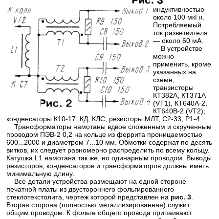
индуктивностью
около 100 мкГн.
Потребляемый
ток разветвителя
— около 60 мА.
В устройстве
можно
применить, кроме
указанных на
схеме,
транзисторы
КТ382А, КТ371А
(VT1), КТ640А-2,
КТ640В-2 (VT2);
конденсаторы К10-17, КД, КЛС; резисторы МЛТ, С2-33, Р1-4.
Трансформаторы намотаны вдвое сложенным и скрученным
проводом ПЭВ-2 0,2 на кольце из феррита проницаемостью
600...2000 и диаметром 7...10 мм. Обмотки содержат по десять
витков, их следует равномерно распределить по всему кольцу.
Катушка L1 намотана так же, но одинарным проводом. Выводы
резисторов, конденсаторов и трансформаторов должны иметь
минимальную длину.
Все детали устройства размещают на одной стороне
печатной платы из двустороннего фольгированного
стеклотекстолита, чертеж которой представлен на
рис. 3
.
Вторая сторона (полностью металлизированная) служит
общим проводом. К фольге общего провода припаивают