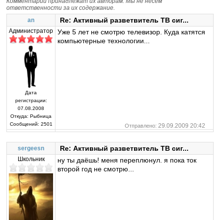
Комментарии принадлежат их авторам. Мы не несем
ответственности за их содержание.
Re: Активный разветвитель ТВ сиг...
an
Администратор
Уже 5 лет не смотрю телевизор. Куда катятся
компьютерные технологии...
Дата
регистрации:
07.08.2008
Откуда:
Рыбница
Сообщений:
2501
29.09.2009 20:42
Отправлено:
Re: Активный разветвитель ТВ сиг...
sergeesn
Школьник
ну ты даёшь! меня переплюнул. я пока ток
второй год не смотрю...