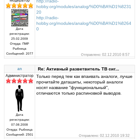
Модератор
http://radio-
hobby.org/modules/analog/%D0%BA%D1%8231
20
http://radio-
hobby.org/modules/analog/%D0%BA%D1%8264
0
Дата
регистрации:
25.02.2009
Откуда:
ПМР
Рыбница
Сообщений:
2077
02.12.2010 8:57
Отправлено:
Re: Активный разветвитель ТВ сиг...
an
Администратор
Только перед тем как впаивать аналоги, лучше
прочитайте даташиты, некоторый аналоги
носят название "функциональный",
отличаются только распиновкой выводов.
Дата
регистрации:
07.08.2008
Откуда:
Рыбница
Сообщений:
2501
02.12.2010 19:32
Отправлено: