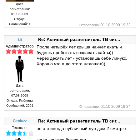
Дата
регистрации:
01.10.2009
Откуда:
Сообщений:
1
01.10.2009 19:32
Отправлено:
Re: Активный разветвитель ТВ сиг...
an
Администратор
После четырёх лет крыша начнёт ехать и
будешь пробывать создавать сайты))
Через десять лет - установишь себе линукс.
Хорошо что я до этого недошол))
Дата
регистрации:
07.08.2008
Откуда:
Рыбница
Сообщений:
2501
01.10.2009 19:34
Отправлено:
Re: Активный разветвитель ТВ сиг...
Geniuzz
Технолог
не а я иногда публичный дур дом 2 смотрю
когда хочется блювануть