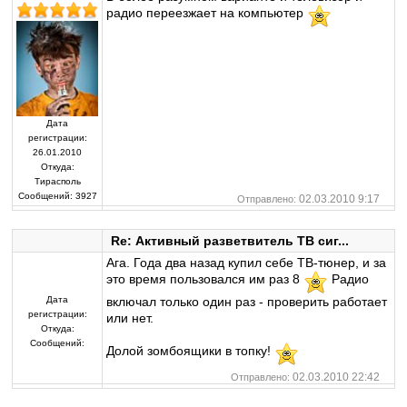
радио переезжает на компьютер
Дата
регистрации:
26.01.2010
Откуда:
Тирасполь
Сообщений:
3927
02.03.2010 9:17
Отправлено:
Re: Активный разветвитель ТВ сиг...
Ага. Года два назад купил себе ТВ-тюнер, и за
это время пользовался им раз 8
Радио
Дата
включал только один раз - проверить работает
регистрации:
или нет.
Откуда:
Сообщений:
Долой зомбоящики в топку!
02.03.2010 22:42
Отправлено: