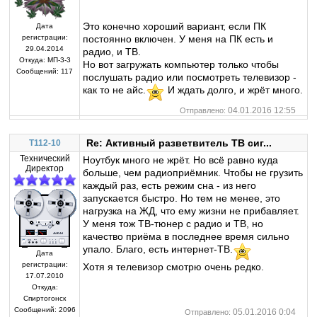
Это конечно хороший вариант, если ПК
Дата
постоянно включен. У меня на ПК есть и
регистрации:
29.04.2014
радио, и ТВ.
Откуда:
МП-3-3
Но вот загружать компьютер только чтобы
Сообщений:
117
послушать радио или посмотреть телевизор -
как то не айс.
И ждать долго, и жрёт много.
04.01.2016 12:55
Отправлено:
Re: Активный разветвитель ТВ сиг...
T112-10
Технический
Ноутбук много не жрёт. Но всё равно куда
Директор
больше, чем радиоприёмник. Чтобы не грузить
каждый раз, есть режим сна - из него
запускается быстро. Но тем не менее, это
нагрузка на ЖД, что ему жизни не прибавляет.
У меня тож ТВ-тюнер с радио и ТВ, но
качество приёма в последнее время сильно
упало. Благо, есть интернет-ТВ.
Дата
регистрации:
Хотя я телевизор смотрю очень редко.
17.07.2010
Откуда:
Спиртогонск
Сообщений:
2096
05.01.2016 0:04
Отправлено: