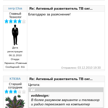
Re: Активный разветвитель ТВ сиг...
serg-13ua
Главный
Благодарю за разяснение!
Технолог
Дата
регистрации:
06.11.2010
Откуда:
Украина,г.Ровеньки
Сообщений:
311
03.12.2010 19:30
Отправлено:
Re: Активный разветвитель ТВ сиг...
KT838A
Старший
Цитата:
сотрудник
evildesign:
В более разумном варианте и телевизор
и радио переезжает на компьютер