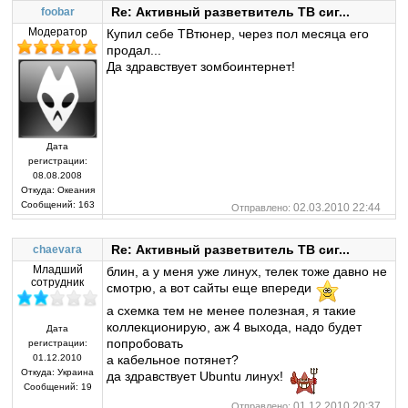
Re: Активный разветвитель ТВ сиг...
foobar
Модератор
Купил себе ТВтюнер, через пол месяца его
продал...
Да здравствует зомбоинтернет!
Дата
регистрации:
08.08.2008
Откуда:
Океания
Сообщений:
163
02.03.2010 22:44
Отправлено:
Re: Активный разветвитель ТВ сиг...
chaevara
Младший
блин, а у меня уже линух, телек тоже давно не
сотрудник
смотрю, а вот сайты еще впереди
а схемка тем не менее полезная, я такие
коллекционирую, аж 4 выхода, надо будет
Дата
попробовать
регистрации:
01.12.2010
а кабельное потянет?
Откуда:
Украина
да здравствует Ubuntu линух!
Сообщений:
19
01.12.2010 20:37
Отправлено: