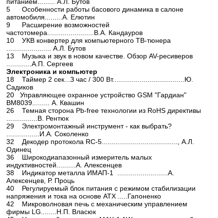
питанием......... А.Л. Бутов
5 Особенности работы басового динамика в салоне
автомобиля.........А. Елютин
9 Расширение возможностей
частотомера........................В.А. Кандауров
10 УКВ конвертер для компьютерного ТВ-тюнера
....................... А.Л. Бутов
13 Музыка и звук в новом качестве. Обзор AV-ресиверов
.............А.П. Сергеев
Электроника и компьютер
18 Таймер 2 сек...З час / 300 Вт.....................................Ю.
Садиков
20 Управляющее охранное устройство GSM "Гардиан"
ВМ8039......... А. Квашин
26 Темная сторона Pb-free технологии из RoHS директивы
................В. Рентюк
29 Электромонтажный инструмент - как выбрать?
.................И.А. Соколенко
32 Декодер протокола RC-5......................................., А.Л.
Одинец
36 Широкодиапазонный измеритель малых
индуктивностей..........А. Алексенцев
38 Индикатор металла ИМАП-1 ..........................А.
Алексенцев, Р. Проць
40 Регулируемый блок питания с режимом стабилизации
напряжения и тока на основе АТХ .....Гапоненко
42 Микроволновая печь с механическим управлением
фирмы LG........Н.П. Власюк