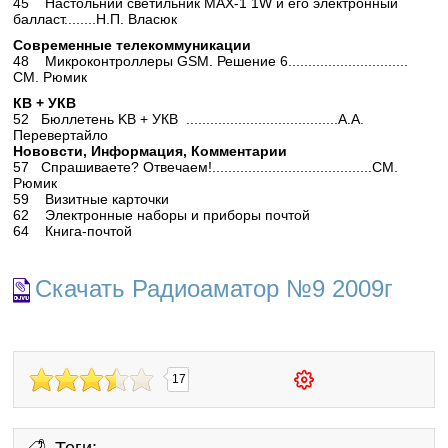
45 Настольний светильник МАХ-1 1W и его электронный
балласт........Н.П. Власюк
Современные телекоммуникации
48 Микроконтроллеры GSM. Решение 6..............................
СМ. Рюмик
КВ + УКВ
52 Бюллетень KB + УКВ ......................................А.А.
Перевертайло
Нововсти, Информация, Комментарии
57 Спрашиваете? Отвечаем!........................................СМ.
Рюмик
59 Визитные карточки
62 Электронные наборы и приборы почтой
64 Книга-почтой
Скачать Радиоаматор №9 2009г
17
Теги: