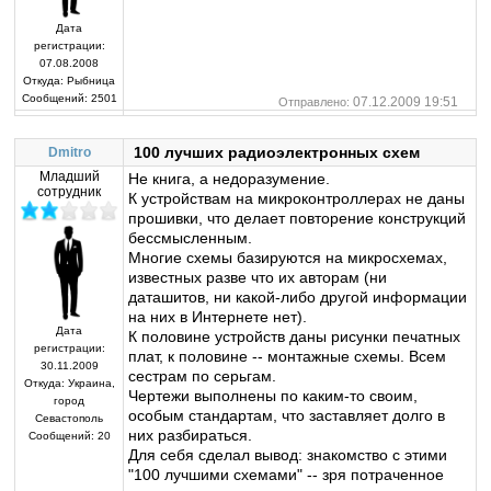
Дата
регистрации:
07.08.2008
Откуда:
Рыбница
Сообщений:
2501
07.12.2009 19:51
Отправлено:
100 лучших радиоэлектронных схем
Dmitro
Младший
Не книга, а недоразумение.
сотрудник
К устройствам на микроконтроллерах не даны
прошивки, что делает повторение конструкций
бессмысленным.
Многие схемы базируются на микросхемах,
известных разве что их авторам (ни
даташитов, ни какой-либо другой информации
на них в Интернете нет).
Дата
К половине устройств даны рисунки печатных
регистрации:
плат, к половине -- монтажные схемы. Всем
30.11.2009
сестрам по серьгам.
Откуда:
Украина,
Чертежи выполнены по каким-то своим,
город
особым стандартам, что заставляет долго в
Севастополь
них разбираться.
Сообщений:
20
Для себя сделал вывод: знакомство с этими
"100 лучшими схемами" -- зря потраченное