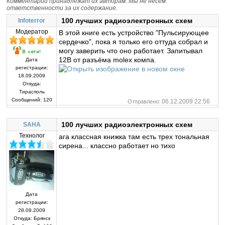
Комментарии принадлежат их авторам. Мы не несем
ответственности за их содержание.
100 лучших радиоэлектронных схем
Infoterror
Модератор
В этой книге есть устройство "Пульсирующее
сердечко", пока я только его оттуда собрал и
могу заверить что оно работает. Запитывал
12В от разъёма molex компа.
Дата
регистрации:
18.09.2009
Откуда:
Тирасполь
Сообщений:
120
06.12.2009 22:56
Отправлено:
100 лучших радиоэлектронных схем
SAHA
Технолог
ага классная книжка там есть трех тональная
сирена... классно работает но тихо
Дата
регистрации:
28.09.2009
Откуда:
Брянск