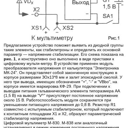
Предлагаемое устройство поможет выявить из диодной группы
такие элементы, как стабилитроны и определить их основной
параметр — напряжение стабилизации. Его схема показана на
рис. 1
, и конструктивно оно выполнено в виде приставки к
цифровому мульти-метру. В устройстве применен модуль
преобразователя напряжения от калькулятора "Электроника
МК-24". Он представляет собой законченную конструкцию в
корпусе размерами ЗОх13*8 мм и залит эпоксидной смолой. У
него три вывода, имеющих обозначения "+", "-" и "VBbo", на
корпусе имеется маркировка КФ-29. При подключении к
выводам питания гальванического элемента типоразмера АА
(1,5 В) на выводе "V^" присутствует постоянное напряжение
около 15 В. Работоспособность модуля сохраняется при
уменьшении питающего напряжения до 0,8 В. Резистор R1
совместно с испытуемым стабилитроном, который подключают
к контактным площадкам Х1 и Х2, образуют параметрический
стабилизатор напряжения.
Цифровой мультиметр М-830. М-838 или аналогичный
устанавливают в режим измерения постоянного напряжения