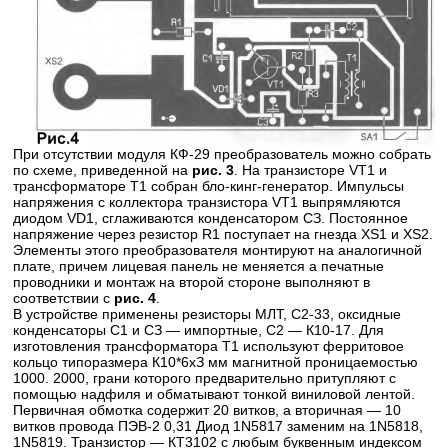
При отсутствии модуля КФ-29 преобразователь можно собрать
по схеме, приведенной на
рис. 3
. На транзисторе VT1 и
трансформаторе Т1 собран бло-кинг-генератор. Импульсы
напряжения с коллектора транзистора VT1 выпрямляются
диодом VD1, сглаживаются конденсатором СЗ. Постоянное
напряжение через резистор R1 поступает на гнезда XS1 и XS2.
Элементы этого преобразователя монтируют на аналогичной
плате, причем лицевая панель не меняется а печатные
проводники и монтаж на второй стороне выполняют в
соответствии с
рис. 4
.
В устройстве применены резисторы МЛТ, С2-33, оксидные
конденсаторы С1 и СЗ — импортные, С2 — К10-17. Для
изготовления трансформатора Т1 используют ферритовое
кольцо типоразмера К10*6хЗ мм магнитной проницаемостью
1000. 2000, грани которого предварительно притупляют с
помощью надфиля и обматывают тонкой виниловой лентой.
Первичная обмотка содержит 20 витков, а вторичная — 10
витков провода ПЭВ-2 0,31 Диод 1N5817 заменим на 1N5818,
1N5819. Транзистор — КТ3102 с любым буквенным индексом