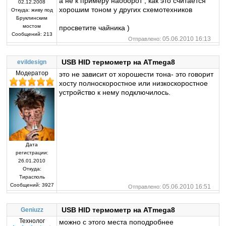
а не к примеру наоборот , как это считается
02.12.2008
хорошим тоном у других схемотехников
Откуда:
живу под
Бруклинским
мостом
просветите чайника )
Сообщений:
213
05.06.2010 16:13
Отправлено:
USB HID термометр на ATmega8
evildesign
Модератор
это не зависит от хорошести тона- это говорит
хосту полноскоростное или низкоскоростное
устройство к нему подключилось.
Дата
регистрации:
26.01.2010
Откуда:
Тирасполь
Сообщений:
3927
05.06.2010 16:51
Отправлено:
USB HID термометр на ATmega8
Geniuzz
Технолог
можно с этого места поподробнее