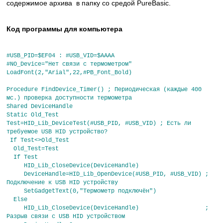
содержимое архива в папку со средой PureBasic.
Код программы для компьютера
#USB_PID=$EF04 : #USB_VID=$AAAA
#NO_Device="Нет связи с термометром"
LoadFont(2,"Arial",22,#PB_Font_Bold)
Procedure FindDevice_Timer() ; Периодическая (каждые 400
мс.) проверка доступности термометра
Shared DeviceHandle
Static Old_Test
Test=HID_Lib_DeviceTest(#USB_PID, #USB_VID) ; Есть ли
требуемое USB HID устройство?
If Test<>Old_Test
Old_Test=Test
If Test
HID_Lib_CloseDevice(DeviceHandle)
DeviceHandle=HID_Lib_OpenDevice(#USB_PID, #USB_VID) ;
Подключение к USB HID устройству
SetGadgetText(0,"Термометр подключён")
Else
HID_Lib_CloseDevice(DeviceHandle) ;
Разрыв связи с USB HID устройством