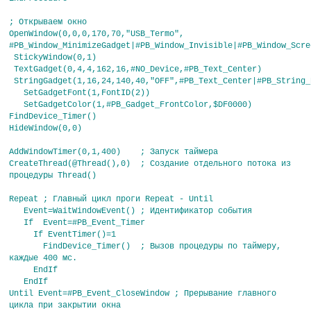
; Открываем окно
OpenWindow(0,0,0,170,70,"USB_Termo",
#PB_Window_MinimizeGadget|#PB_Window_Invisible|#PB_Window_Scre
StickyWindow(0,1)
TextGadget(0,4,4,162,16,#NO_Device,#PB_Text_Center)
StringGadget(1,16,24,140,40,"OFF",#PB_Text_Center|#PB_String_
SetGadgetFont(1,FontID(2))
SetGadgetColor(1,#PB_Gadget_FrontColor,$DF0000)
FindDevice_Timer()
HideWindow(0,0)
AddWindowTimer(0,1,400) ; Запуск таймера
CreateThread(@Thread(),0) ; Создание отдельного потока из
процедуры Thread()
Repeat ; Главный цикл проги Repeat - Until
Event=WaitWindowEvent() ; Идентификатор события
If Event=#PB_Event_Timer
If EventTimer()=1
FindDevice_Timer() ; Вызов процедуры по таймеру,
каждые 400 мс.
EndIf
EndIf
Until Event=#PB_Event_CloseWindow ; Прерывание главного
цикла при закрытии окна