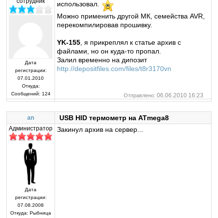
сотрудник
использовал.
Можно применить другой МК, семейства AVR,
перекомпилировав прошивку.
YK-155
, я прикреплял к статье архив с
файлами, но он куда-то пропал.
Залил временно на дипозит
Дата
http://depositfiles.com/files/t8r3170vn
регистрации:
07.01.2010
Откуда:
Сообщений:
124
06.06.2010 16:23
Отправлено:
USB HID термометр на ATmega8
an
Администратор
Закинул архив на сервер...
Дата
регистрации:
07.08.2008
Откуда:
Рыбница