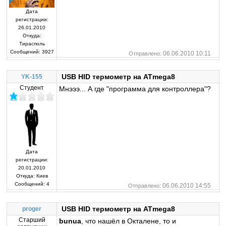
Дата
регистрации:
26.01.2010
Откуда:
Тирасполь
Сообщений:
3927
06.06.2010 10:11
Отправлено:
USB HID термометр на ATmega8
YK-155
Студент
Мнэээ... А где "программа для контроллера"?
Дата
регистрации:
20.01.2010
Откуда:
Киев
Сообщений:
4
06.06.2010 14:55
Отправлено:
USB HID термометр на ATmega8
proger
Старший
bunua
, что нашёл в Окталене, то и