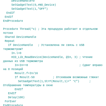
DeviceHandle=0
SetGadgetText(0,#NO_Device)
SetGadgetText(1,"OFF")
EndIf
EndIf
EndProcedure
Procedure Thread(*x) ; Эта процедура работает в отдельном
потоке
Shared DeviceHandle
Repeat
If DeviceHandle ; Установлена ли связь с USB
термометром?
In.l=0
HID_Lib_ReadDevice(DeviceHandle, @In, 3) ; Чтение
данных из USB термометра
In=In>>8 ; Сдвиг вправо
на 8 позиций
Result.f=In/16
If Result-50 ; Отсеиваем возможные глюки!
SetGadgetText(1,StrF(Result,1)+" °C") ;
Отображение температуры в окне
EndIf
EndIf
Delay(100)
ForEver
EndProcedure