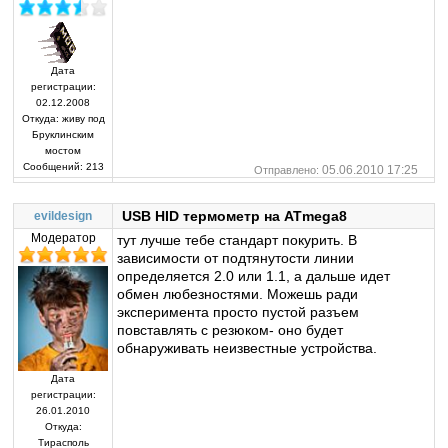
Дата
регистрации:
02.12.2008
Откуда:
живу под
Бруклинским
мостом
Сообщений:
213
05.06.2010 17:25
Отправлено:
USB HID термометр на ATmega8
evildesign
Модератор
тут лучше тебе стандарт покурить. В
зависимости от подтянутости линии
определяется 2.0 или 1.1, а дальше идет
обмен любезностями. Можешь ради
эксперимента просто пустой разъем
повставлять с резюком- оно будет
обнаруживать неизвестные устройства.
Дата
регистрации:
26.01.2010
Откуда:
Тирасполь