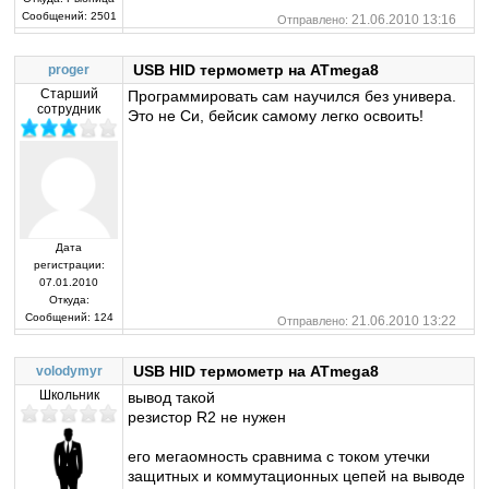
Сообщений:
2501
21.06.2010 13:16
Отправлено:
USB HID термометр на ATmega8
proger
Старший
Программировать сам научился без универа.
сотрудник
Это не Си, бейсик самому легко освоить!
Дата
регистрации:
07.01.2010
Откуда:
Сообщений:
124
21.06.2010 13:22
Отправлено:
USB HID термометр на ATmega8
volodymyr
Школьник
вывод такой
резистор R2 не нужен
его мегаомность сравнима с током утечки
защитных и коммутационных цепей на выводе