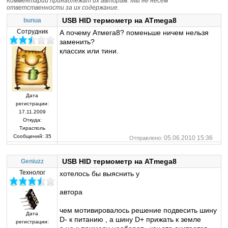
Комментарии принадлежат их авторам. Мы не несем
ответственности за их содержание.
USB HID термометр на ATmega8
bunua
Сотрудник
А почему Атмега8? поменьше ничем нельзя
заменить?
классик или тини.
Дата
регистрации:
17.11.2009
Откуда:
Тирасполь
Сообщений:
35
05.06.2010 15:36
Отправлено:
USB HID термометр на ATmega8
Geniuzz
Технолог
хотелось бы выяснить у
автора
чем мотивировалось решение подвесить шину
Дата
D- к питанию , а шину D+ прижать к земле
регистрации: