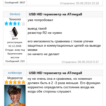
Сообщений:
3927
05.06.2010 23:18
Отправлено:
USB HID термометр на ATmega8
Geniuzz
Технолог
уже попробовал
вывод такой
резистор R2 не нужен
Дата
его мегаомность сравнима с током утечки
регистрации:
защитных и коммутационных цепей на выводе
02.12.2008
межки
Откуда:
живу под
он ничего не делает
Бруклинским
мостом
Сообщений:
213
06.06.2010 0:37
Отправлено:
USB HID термометр на ATmega8
evildesign
Модератор
ну не очень она и сравнима, но номинал
должен быть в 2 -3 раза меньше. Его функции-
корректно определять состояние входа мк
когда обе стороны слушают.