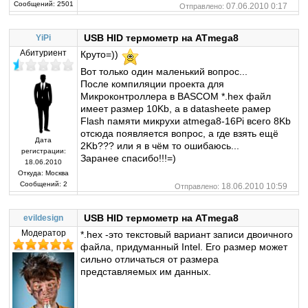
Сообщений:
2501
07.06.2010 0:17
Отправлено:
USB HID термометр на ATmega8
YiPi
Абитуриент
Круто=))
Вот только один маленький вопрос...
После компиляции проекта для
Микроконтроллера в BASCOM *.hex файл
имеет размер 10Kb, а в datasheete рамер
Flash памяти микрухи atmega8-16Pi всего 8Kb
отсюда появляется вопрос, а где взять ещё
Дата
2Kb??? или я в чём то ошибаюсь...
регистрации:
Заранее спасибо!!!=)
18.06.2010
Откуда:
Москва
Сообщений:
2
18.06.2010 10:59
Отправлено:
USB HID термометр на ATmega8
evildesign
Модератор
*.hex -это текстовый вариант записи двоичного
файла, придуманный Intel. Его размер может
сильно отличаться от размера
представляемых им данных.