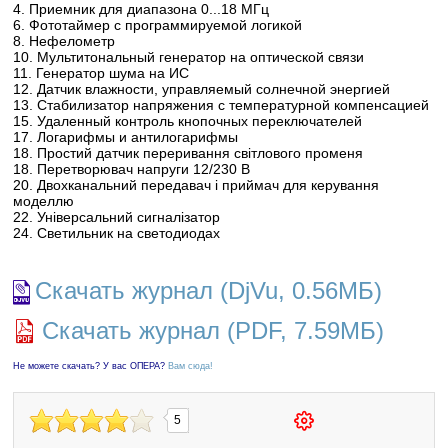
4. Приемник для диапазона 0...18 МГц
6. Фототаймер с программируемой логикой
8. Нефелометр
10. Мультитональный генератор на оптической связи
11. Генератор шума на ИС
12. Датчик влажности, управляемый солнечной энергией
13. Стабилизатор напряжения с температурной компенсацией
15. Удаленный контроль кнопочных переключателей
17. Логарифмы и антилогарифмы
18. Простий датчик переривання свiтлового променя
18. Перетворювач напруги 12/230 В
20. Двохканальний передавач i приймач для керування
моделлю
22. Унiверсальний сигналiзатор
24. Светильник на светодиодах
Скачать журнал (DjVu, 0.56МБ)
Скачать журнал (PDF, 7.59МБ)
Не можете скачать? У вас ОПЕРА?
Вам сюда!
5