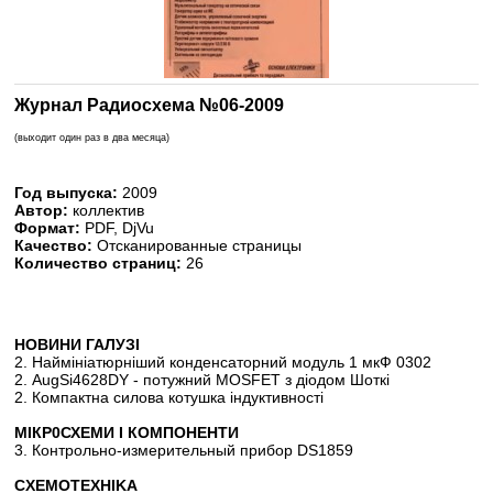
Журнал Радиосхема №06-2009
(выходит один раз в два месяца)
Год выпуска:
2009
Автор:
коллектив
Формат:
PDF, DjVu
Качество:
Отсканированные страницы
Количество страниц:
26
НОВИНИ ГАЛУЗI
2. Наймiнiатюрнiший конденсаторний модуль 1 мкФ 0302
2. AugSi4628DY - потужний MOSFET з дiодом Шоткi
2. Компактна силова котушка iндуктивностi
МIКР0СХЕМИ I КОМПОНЕНТИ
3. Контрольно-измерительный прибор DS1859
CXEMOTEXHIKA