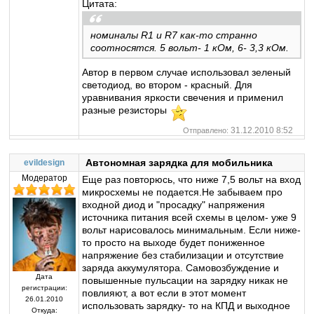
Цитата:
номиналы R1 и R7 как-то странно
соотносятся. 5 вольт- 1 кОм, 6- 3,3 кОм.
Автор в первом случае использовал зеленый
светодиод, во втором - красный. Для
уравнивания яркости свечения и применил
разные резисторы
31.12.2010 8:52
Отправлено:
Автономная зарядка для мобильника
evildesign
Модератор
Еще раз повторюсь, что ниже 7,5 вольт на вход
микросхемы не подается.Не забываем про
входной диод и "просадку" напряжения
источника питания всей схемы в целом- уже 9
вольт нарисовалось минимальным. Если ниже-
то просто на выходе будет пониженное
напряжение без стабилизации и отсутствие
заряда аккумулятора. Самовозбуждение и
Дата
повышенные пульсации на зарядку никак не
регистрации:
повлияют, а вот если в этот момент
26.01.2010
использовать зарядку- то на КПД и выходное
Откуда: