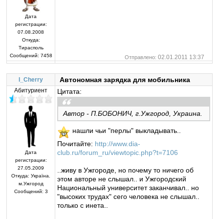
Дата
регистрации:
07.08.2008
Откуда:
Тирасполь
Сообщений:
7458
02.01.2011 13:37
Отправлено:
Автономная зарядка для мобильника
I_Cherry
Абитуриент
Цитата:
Автор - П.БОБОНИЧ, г.Ужгород, Украина.
нашли чьи "перлы" выкладывать..
Почитайте:
http://www.dia-
club.ru/forum_ru/viewtopic.php?t=7106
Дата
регистрации:
27.05.2009
..живу в Ужгороде, но почему то ничего об
Откуда:
Україна.
этом авторе не слышал.. и Ужгородский
м.Ужгород
Национальный университет заканчивал.. но
Сообщений:
3
"высоких трудах" сего человека не слышал..
только с инета..