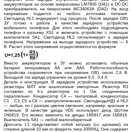
аккумуляторов на основе микросхемы LM7805 (DA1) и DC-DC
преобразователь на микросхеме МС34063А (DA2). На вход
напряжение подается от любого источника питания.
Светодиод HL1 индицирует ход процесса. После зарядки GB1
ЗУ готово к работе в качестве зарядного устройства
мобильного телефона. Для этого необходимо подсоединить
телефон к разъему XS1 и включить устройство с помощью
выключателя SA1. Светодиод HL2 сигнализирует о зарядке
телефона. Напряжение на выходе зарядного устройства — 6
В. Расчет этого напряжения осуществляется по формуле
Вместо аккумуляторов в ЗУ можно установить обычные
батареи типоразмера АА или ААА. Работоспособность
устройства сохраняется при напряжении GB1 около 2,8 В.
Выходной ток заряда ограничен на уровне 0,3...0,4 А.
Детали и конструкция. В зарядном устройстве использованы
резисторы МЛТ или аналогичные импортные. Резистор R3
составлен из 4-х резисторов по 1 Ом, соединенных
параллельно- Конденсатор С4 — танталовый, конденсаторы
С1 ...СЗ, С5 и С6 — электролитические. СветодиодыНД1 и HL2
— любые, но с разным цветом свечения, например, красным и
зеленым. В качестве диода VD5 используют диод Шоттки
1N5819. Его можно заменить на диоды 1N5817 или 1N5818.
Выключатель SA1 — любой малогабаритный.
Дроссель L1 представляет собой катушку (со щечками) на
стержне длиной 10 мм из феррита типа 2000НЦ. Она содержит