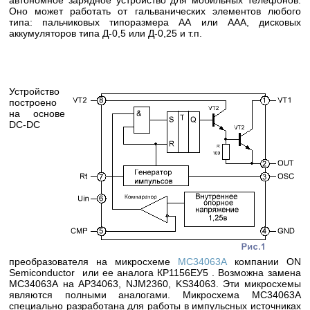
автономное зарядное устройство для мобильных телефонов.
Оно может работать от гальванических элементов любого
типа: пальчиковых типоразмера АА или ААА, дисковых
аккумуляторов типа Д-0,5 или Д-0,25 и т.п.
Устройство
построено
на основе
DC-DC
преобразователя на микросхеме
МС34063А
компании ON
Semiconductor или ее аналога КР1156ЕУ5 . Возможна замена
МС34063А на АР34063, NJM2360, KS34063. Эти микросхемы
являются полными аналогами. Микросхема МС34063А
специально разработана для работы в импульсных источниках