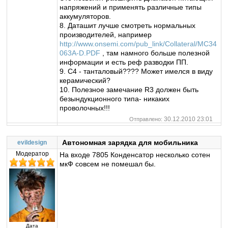
напряжений и применять различные типы
аккумуляторов.
8. Даташит лучше смотреть нормальных
производителей, например
http://www.onsemi.com/pub_link/Collateral/MC34
063A-D.PDF
, там намного больше полезной
информации и есть реф разводки ПП.
9. С4 - танталовый???? Может имелся в виду
керамический?
10. Полезное замечание R3 должен быть
безындукционного типа- никаких
проволочных!!!
30.12.2010 23:01
Отправлено:
Автономная зарядка для мобильника
evildesign
Модератор
На входе 7805 Конденсатор несколько сотен
мкФ совсем не помешал бы.
Дата