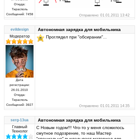
Откуда:
Тирасполь
Сообщений:
7458
01.01.2011 13:42
Отправлено:
Автономная зарядка для мобильника
evildesign
Модератор
Проглядел при "обсирании"...
Дата
регистрации:
26.01.2010
Откуда:
Тирасполь
Сообщений:
3927
01.01.2011 14:35
Отправлено:
Автономная зарядка для мобильника
serg-13ua
Главный
С Новым годом!!! Что-то у меня сложилось
Технолог
смутное подозрение, то наш Мастер
"специально" выкладывает материал для