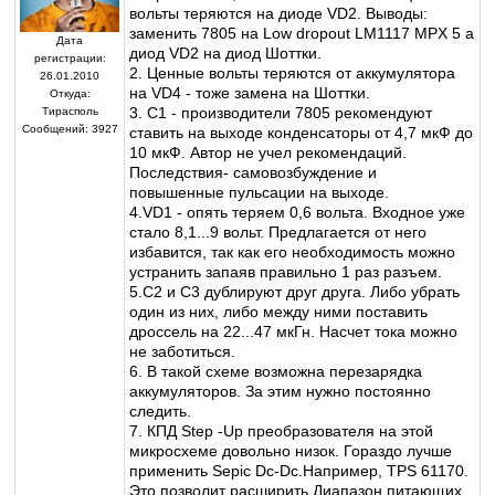
вольты теряются на диоде VD2. Выводы:
заменить 7805 на Low dropout LM1117 MPX 5 а
Дата
диод VD2 на диод Шоттки.
регистрации:
2. Ценные вольты теряются от аккумулятора
26.01.2010
на VD4 - тоже замена на Шоттки.
Откуда:
3. С1 - производители 7805 рекомендуют
Тирасполь
Сообщений:
3927
ставить на выходе конденсаторы от 4,7 мкФ до
10 мкФ. Автор не учел рекомендаций.
Последствия- самовозбуждение и
повышенные пульсации на выходе.
4.VD1 - опять теряем 0,6 вольта. Входное уже
стало 8,1...9 вольт. Предлагается от него
избавится, так как его необходимость можно
устранить запаяв правильно 1 раз разъем.
5.С2 и С3 дублируют друг друга. Либо убрать
один из них, либо между ними поставить
дроссель на 22...47 мкГн. Насчет тока можно
не заботиться.
6. В такой схеме возможна перезарядка
аккумуляторов. За этим нужно постоянно
следить.
7. КПД Step -Up преобразователя на этой
микросхеме довольно низок. Гораздо лучше
применить Sepic Dc-Dc.Например, TPS 61170.
Это позволит расширить Диапазон питающих