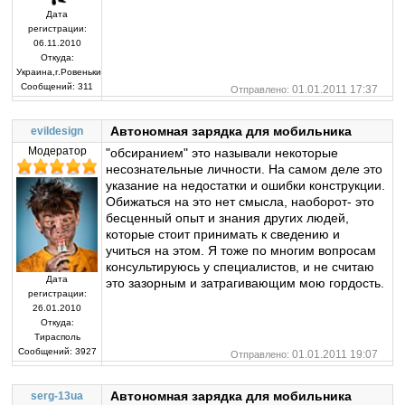
Дата
регистрации:
06.11.2010
Откуда:
Украина,г.Ровеньки
Сообщений:
311
01.01.2011 17:37
Отправлено:
Автономная зарядка для мобильника
evildesign
Модератор
"обсиранием" это называли некоторые
несознательные личности. На самом деле это
указание на недостатки и ошибки конструкции.
Обижаться на это нет смысла, наоборот- это
бесценный опыт и знания других людей,
которые стоит принимать к сведению и
учиться на этом. Я тоже по многим вопросам
консультируюсь у специалистов, и не считаю
Дата
это зазорным и затрагивающим мою гордость.
регистрации:
26.01.2010
Откуда:
Тирасполь
Сообщений:
3927
01.01.2011 19:07
Отправлено:
Автономная зарядка для мобильника
serg-13ua