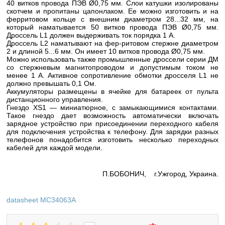
40 витков провода ПЭВ Ø0,75 мм. Слои катушки изолированы
скотчем и пропитаны цапонлаком. Ее можно изготовить и на
ферритовом кольце с внешним диаметром 28...32 мм, на
который наматывается 50 витков провода ПЭВ Ø0,75 мм.
Дроссель L1 должен выдерживать ток порядка 1 А.
Дроссель L2 наматывают на фер-ритовом стержне диаметром
2 и длиной 5...6 мм. Он имеет 10 витков провода Ø0,75 мм.
Можно использовать также промышленные дроссели серии ДМ
со стержневым магнитопроводом и допустимым током не
менее 1 А. Активное сопротивление обмотки дросселя L1 не
должно превышать 0,1 Ом.
Аккумуляторы размещены в ячейке для батареек от пульта
дистанционного управления.
Гнездо XS1 — миниатюрное, с замыкающимися контактами.
Такое гнездо дает возможность автоматически включать
зарядное устройство при присоединении переходного кабеля
для подключения устройства к телефону. Для зарядки разных
телефонов понадобится изготовить несколько переходных
кабелей для каждой модели.
П.БОБОНИЧ, г.Ужгород, Украина.
datasheet MC34063A