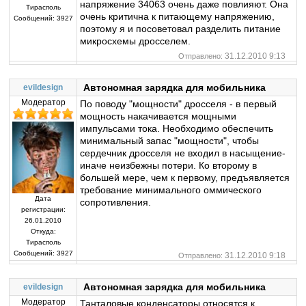
напряжение 34063 очень даже повлияют. Она
Тирасполь
очень критична к питающему напряжению,
Сообщений:
3927
поэтому я и посоветовал разделить питание
микросхемы дросселем.
31.12.2010 9:13
Отправлено:
Автономная зарядка для мобильника
evildesign
Модератор
По поводу "мощности" дросселя - в первый
мощность накачивается мощными
импульсами тока. Необходимо обеспечить
минимальный запас "мощности", чтобы
сердечник дросселя не входил в насыщение-
иначе неизбежны потери. Ко второму в
большей мере, чем к первому, предъявляется
требование минимального оммического
Дата
сопротивления.
регистрации:
26.01.2010
Откуда:
Тирасполь
Сообщений:
3927
31.12.2010 9:18
Отправлено:
Автономная зарядка для мобильника
evildesign
Модератор
Танталовые конденсаторы относятся к