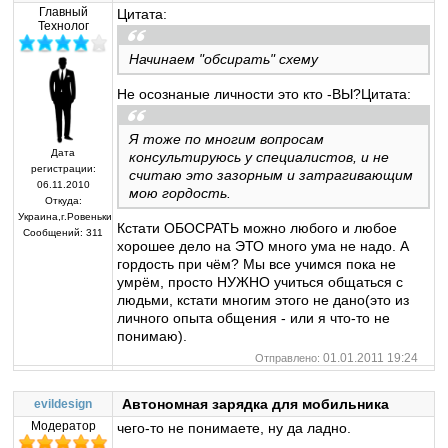
Главный
Цитата:
Технолог
Начинаем "обсирать" схему
Не осознаные личности это кто -ВЫ?Цитата:
Я тоже по многим вопросам
Дата
консультируюсь у специалистов, и не
регистрации:
считаю это зазорным и затрагивающим
06.11.2010
мою гордость.
Откуда:
Украина,г.Ровеньки
Кстати ОБОСРАТЬ можно любого и любое
Сообщений:
311
хорошее дело на ЭТО много ума не надо. А
гордость при чём? Мы все учимся пока не
умрём, просто НУЖНО учиться общаться с
людьми, кстати многим этого не дано(это из
личного опыта общения - или я что-то не
понимаю).
01.01.2011 19:24
Отправлено:
Автономная зарядка для мобильника
evildesign
Модератор
чего-то не понимаете, ну да ладно.