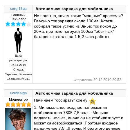
Автономная зарядка для мобильника
serg-13ua
Главный
Не понятно, зачем такие "мощные" дроссели?
Технолог
Реально ток зарядки около 100ма. Кстати,
собирал такое уст-во из 3в-5в: ток покоя до
20ма, при токе нагрузки 100ма "обычных"
батареек хватало на 1.5-2 часа работы.
Дата
регистрации:
06.11.2010
Откуда:
Украина,г.Ровеньки
Сообщений:
311
30.12.2010 20:52
Отправлено:
Автономная зарядка для мобильника
evildesign
Модератор
Начинаем "обсирать" схему
1. Минимальное входное напряжения
стабилизатора 7805 7,5 вольт. Меньше
подавать нельзя, иначе он не стабилизирует и
может самовозбуждаться. Поэтому входное
напряжение 7,5...9 вольт. И без этого ценные