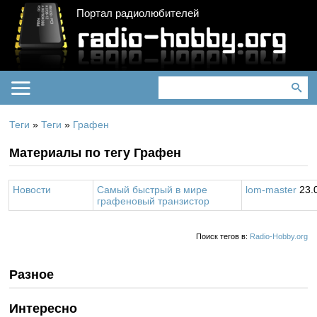
Портал радиолюбителей
Теги
»
Теги
»
Графен
Материалы по тегу Графен
Новости
Самый быстрый в мире
lom-master
23.
графеновый транзистор
Поиск тегов в:
Radio-Hobby.org
Разное
Интересно