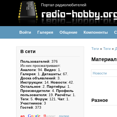
Портал радиолюбителей
Войти
Галерея
Общение
Компоненты
С
Теги
»
Теги
»
Д
В сети
Материал
Пользователей
: 376
Из них просматривают:
Аналоги
: 94.
Видео
: 1.
Новости
Галерея
: 1.
Даташиты
: 67.
Доска объявлений
: 3.
Инструкции
: 14.
Новости
: 42.
Остальное
: 2.
Партнёры
: 1.
Производители
: 4.
Профиль
пользователя
: 19.
Расчёты
: 1.
Теги
: 5.
Форум
: 121.
Чат
: 1.
Разное
Участников
: 3
Гостей
: 373
G
o
o
g
l
e
an
,
,
Я
ндекс
,
далее...