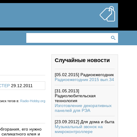
Случайные новости
[05.02.2015]
Радиоежегодник
Радиоежегодник 2015 вып.34
CTEP
29.12.2011
[31.05.2013]
Радиолюбительская
технология
оиск тегов в:
Radio-Hobby.org
Изготовление декоративных
панелей для РЭА
[23.09.2012]
Для дома и быта
Музыкальный звонок на
обгорания, его нужно
микроконтроллере
 силикатного клея и