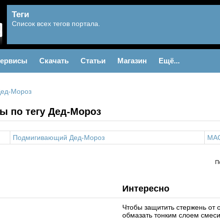
Теги
Список всех тегов портала.
ервисы
Скачать
Статьи
Магазин
Ещё...
ед-Мороз
ы по тегу Дед-Мороз
Подмигивающий Дед-Мороз
MA
П
Интересно
Чтобы защитить стержень от 
обмазать тонким слоем смеси