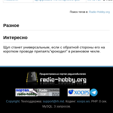
Поиск тегов в:
Radio-Hobby.org
Разное
Интересно
Щуп станет универсальным, если с обратной стороны его на
коротком проводе припаять"крокодил" в резиновом чехле.
Copyright
. Техподдержка:
support@rh.md
. Кодинг:
xoops.ws
. PHP: 0 сек.
MySQL: 3 запросов.