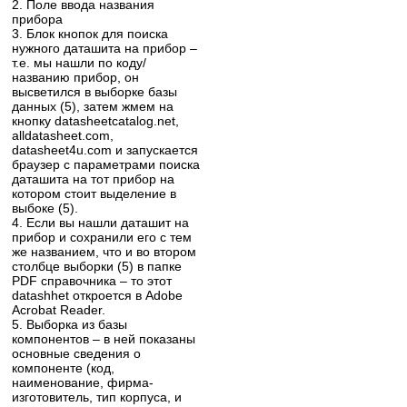
2. Поле ввода названия
прибора
3. Блок кнопок для поиска
нужного даташита на прибор –
т.е. мы нашли по коду/
названию прибор, он
высветился в выборке базы
данных (5), затем жмем на
кнопку datasheetcatalog.net,
alldatasheet.com,
datasheet4u.com и запускается
браузер с параметрами поиска
даташита на тот прибор на
котором стоит выделение в
выбоке (5).
4. Если вы нашли даташит на
прибор и сохранили его с тем
же названием, что и во втором
столбце выборки (5) в папке
PDF справочника – то этот
datashhet откроется в Adobe
Acrobat Reader.
5. Выборка из базы
компонентов – в ней показаны
основные сведения о
компоненте (код,
наименование, фирма-
изготовитель, тип корпуса, и