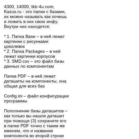
4300, 14000, tkb-4u.com,
Kazus.ru - это папки с базами,
их можно называть как хочешь
и ложить в них свою инфу.
Внутри них находятся:
* 1. Папка Base – в ней лежат
картинки с рисунками
цоколевок
* 2. Папка Packages – в ней
лежат картинки корпусов
* 3. SMD.csv – это файл базы
данных по компонентам
Папка PDF – в ней лежат
даташиты на компоненты, она
общая для всех баз
Config.ini – файл конфигурации
программы
Пополнение базы даташитов –
как только вы нашли даташит
при помощи (3) сохраните его
в папке PDF точно с таким же
именем, что и название
компонента во второй строке