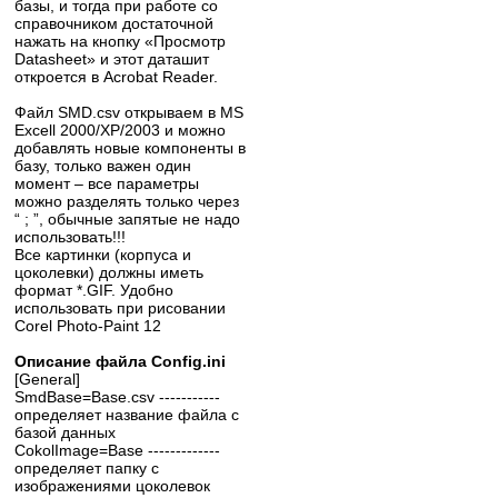
базы, и тогда при работе со
справочником достаточной
нажать на кнопку «Просмотр
Datasheet» и этот даташит
откроется в Acrobat Reader.
Файл SMD.csv открываем в MS
Excell 2000/XP/2003 и можно
добавлять новые компоненты в
базу, только важен один
момент – все параметры
можно разделять только через
“ ; ”, обычные запятые не надо
использовать!!!
Все картинки (корпуса и
цоколевки) должны иметь
формат *.GIF. Удобно
использовать при рисовании
Corel Photo-Paint 12
Описание файла Config.ini
[General]
SmdBase=Base.csv -----------
определяет название файла с
базой данных
CokolImage=Base -------------
определяет папку с
изображениями цоколевок