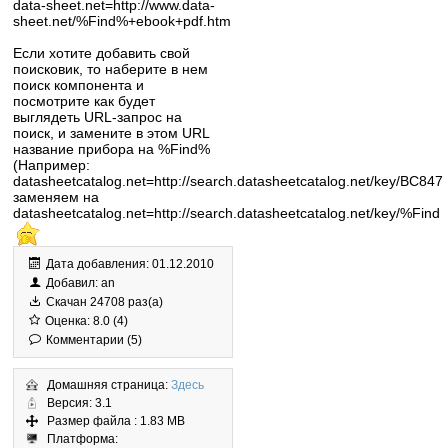
data-sheet.net=http://www.data-
sheet.net/%Find%+ebook+pdf.htm
Если хотите добавить свой
поисковик, то наберите в нем
поиск компонента и
посмотрите как будет
выглядеть URL-запрос на
поиск, и замените в этом URL
название прибора на %Find%
(Например:
datasheetcatalog.net=http://search.datasheetcatalog.net/key/BC847
заменяем на
datasheetcatalog.net=http://search.datasheetcatalog.net/key/%Find
Дата добавления: 01.12.2010
Добавил: an
Скачан 24708 раз(а)
Оценка: 8.0 (4)
Комментарии (5)
Домашняя страница:
Здесь
Версия: 3.1
Размер файла : 1.83 MB
Платформа: