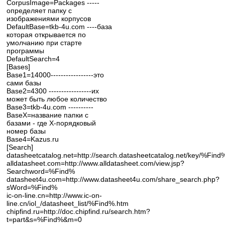
CorpusImage=Packages -----
определяет папку с
изображениями корпусов
DefaultBase=tkb-4u.com ----база
которая открывается по
умолчанию при старте
программы
DefaultSearch=4
[Bases]
Base1=14000-----------------это
сами базы
Base2=4300 -----------------их
может быть любое количество
Base3=tkb-4u.com ----------
BaseX=название папки с
базами - где Х-порядковый
номер базы
Base4=Kazus.ru
[Search]
datasheetcatalog.net=http://search.datasheetcatalog.net/key/%Find
alldatasheet.com=http://www.alldatasheet.com/view.jsp?
Searchword=%Find%
datasheet4u.com=http://www.datasheet4u.com/share_search.php?
sWord=%Find%
ic-on-line.cn=http://www.ic-on-
line.cn/iol_/datasheet_list/%Find%.htm
chipfind.ru=http://doc.chipfind.ru/search.htm?
t=part&s=%Find%&m=0