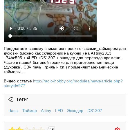
Предлагаем вашему вниманию проект с часами_таймером для
духовки (можно как склерозник на кухню ) на ATtiny2313
+74hc595 + 4LED +DS1307 + энкодер для перевода времени .
Часто в нашей бытовой технике для приготовления пищи
(духовка , СВЧ печь , гриль и т.п.) применяют механические
таймеры ...
Видео к статье
http://radio-hobby.org/modules/news/article.php?
storyid=977
Теги:
Часы
Таймер
Attiny
LED
Энкодер
DS1307