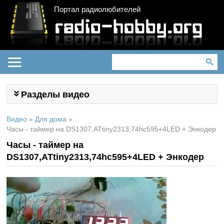
Портал радиолюбителей
Разделы видео
Видео
»
Для дома
»
Часы - таймер на DS1307,ATtiny2313,74hc595+4LED + Энкодер
Часы - таймер на
DS1307,ATtiny2313,74hc595+4LED + Энкодер