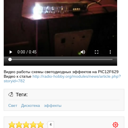
Видео работы схемы светодиодных эффектов на PIC12F629
Видео к статье
http://radio-hobby.org/modules/news/article.php?
storyid=782
Теги:
Свет
Дискотека
эффекты
4