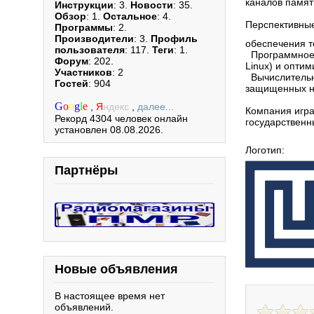
каналов памя
Инструкции
: 3.
Новости
: 35.
Обзор
: 1.
Остальное
: 4.
Перспективные
Программы
: 2.
Производители
: 3.
Профиль
обеспечения т
пользователя
: 117.
Теги
: 1.
Программное о
Форум
: 202.
Linux) и опти
Участников
: 2
Вычислительны
Гостей
: 904
защищенных но
G
o
o
g
l
e
,
Я
ндекс
,
далее...
Компания игра
Рекорд 4304 человек онлайн
государственн
установлен 08.08.2026.
Логотип:
Партнёры
Новые объявления
В настоящее время нет
объявлений.