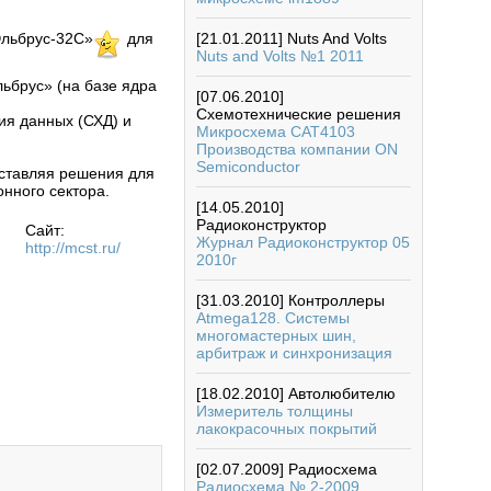
Эльбрус-32С»
для
[21.01.2011]
Nuts And Volts
Nuts and Volts №1 2011
ьбрус» (на базе ядра
[07.06.2010]
Схемотехнические решения
ия данных (СХД) и
Микросхема CAT4103
Производства компании ON
Semiconductor
ставляя решения для
нного сектора.
[14.05.2010]
Радиоконструктор
Сайт:
Журнал Радиоконструктор 05
http://mcst.ru/
2010г
[31.03.2010]
Контроллеры
Atmega128. Системы
многомастерных шин,
арбитраж и синхронизация
[18.02.2010]
Автолюбителю
Измеритель толщины
лакокрасочных покрытий
[02.07.2009]
Радиосхема
Радиосхема № 2-2009