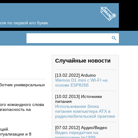
ля по первой его букве.
Случайные новости
[13.02.2022]
Arduino
Wemos D1 mini с WI-FI на
ботчик универсальных
основе ESP8266
[10.02.2013]
Источники
питания
ого командного слова
Использование блока
езопасность на
питания компьютера АТХ в
радиолюбительской практике
[07.02.2012]
Аудио/Видео
нций.
Видео передатчик на
туализации и 8
микросхеме lm1889