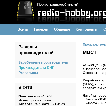
Портал радиолюбителей
Войти
Галерея
Общение
Компоненты
С
Производител
Разделы
МЦСТ
производителей
Зарубежные производители
АО «
МЦСТ
» (
Производители СНГ
высокопроизво
Развалины...
Основные напр
Разработка ар
(VLIW), котор
В сети
аппаратном ур
Линейка проце
Пользователей
: 906
Эльбрус-8С/8С
Из них просматривают:
Эльбрус-16С: 
Аналоги
: 257.
Даташиты
: 281.