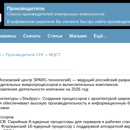
Производители
Список производителей электронных компонентов.
В алфавитном указателе Вы сможете быстро найти производите
ервисы
Скачать
Статьи
Магазин
Ещё...
и
»
Производители СНГ
»
МЦСТ
Московский центр SPARC-технологий) — ведущий российский разра
дительных микропроцессоров и вычислительных комплексов.
авления деятельности компании на 2026 год:
хитектуры «Эльбрус»: Создание процессоров с архитектурой широк
ая обеспечивает высокую производительность и информационную б
овне.
ссоров:
В: Серийные 8-ядерные процессоры для серверов и рабочих ста
Флагманский 16-ядерный процессор с поддержкой аппаратной вир