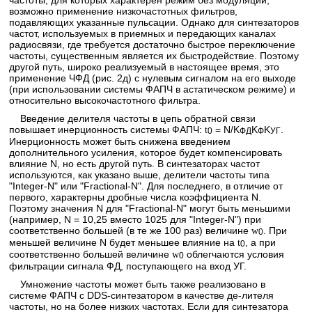
частоты, для которых характерен режим без модуляции,
возможно применение низкочастотных фильтров,
подавляющих указанные пульсации. Однако для синтезаторов
частот, используемых в приемных и передающих каналах
радиосвязи, где требуется достаточно быстрое переключение
частоты, существенным является их быстродействие. Поэтому
другой путь, широко реализуемый в настоящее время, это
применение ЧФД (рис. 2д) с нулевым сигналом на его выходе
(при использовании системы ФАПЧ в астатическом режиме) и
относительно высокочастотного фильтра.
Введение делителя частоты в цепь обратной связи
повышает инерционность системы ФАПЧ:
= N/K
K
K
.
t
0
ФД
Ф
УГ
Инерционность может быть снижена введением
дополнительного усиления, которое будет компенсировать
влияние N, но есть другой путь. В синтезаторах частот
используются, как указано выше, делители частоты типа
"Integer-N" или "Fractional-N". Для последнего, в отличие от
первого, характерны дробные числа коэффициента N.
Поэтому значения N для "Fractional-N" могут быть меньшими
(например, N = 10,25 вместо 1025 для "Integer-N") при
соответственно большей (в те же 100 раз) величине
. При
w
0
меньшей величине N будет меньшее влияние на
, а при
t
0
соответственно большей величине
облегчаются условия
w
0
фильтрации сигнала ФД, поступающего на вход УГ.
Умножение частоты может быть также реализовано в
системе ФАПЧ с DDS-синтезатором в качестве де-лителя
частоты, но на более низких частотах. Если для синтезатора