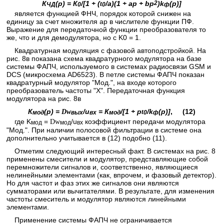
К
(р) = К
/[1 + (
/a)(1 + ap + bp
2
)k
(р)]
t
ЧД
0
0
ф
является функцией ФНЧ, порядок которой снижен на
единицу за счет множителя ap в числителе функции ПФ.
Выражение для передаточной функции преобразователя то
же, что и для демодулятора, но с K0 = 1.
Квадратурная модуляция с фазовой автоподстройкой. На
рис. 8в показана схема квадратурного модулятора на базе
системы ФАПЧ, используемого в системах радиосвязи GSM и
DCS (микросхема AD6523). В петле системы ФАПЧ показан
квадратурный модулятор "Мод.", на входе которого
преобразователь частоты "X". Передаточная функция
модулятора на рис. 8в
К
(р) =
/u
= К
/[1 + p
/k
(р)]
, (12)
D
w
t
мод
вых
вх
мод
0
ф
где K
=
/u
коэффициент передачи модулятора
D
w
мод
мод
вх
"Мод.". При наличии полосовой фильтрации в системе она
дополнительно учитывается в (12) подобно (11).
Отметим следующий интересный факт. В системах на рис. 8
применены смесители и модулятор, представляющие собой
перемножители сигналов и, соответственно, являющиеся
нелинейными элементами (как, впрочем, и фазовый детектор).
Но для частот и фаз этих же сигналов они являются
сумматорами или вычитателями. В результате, для изменения
частоты смеситель и модулятор являются линейными
элементами.
Применение системы ФАПЧ не ограничивается