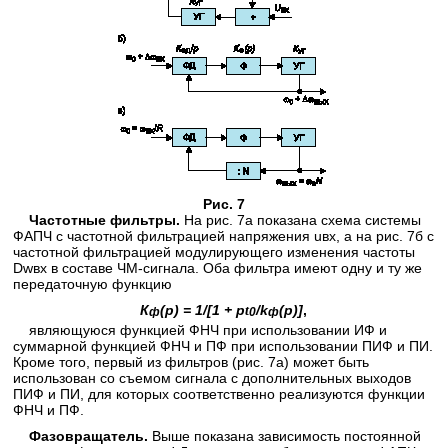
Рис. 7
Частотные фильтры.
На рис. 7а показана схема системы
ФАПЧ с частотной фильтрацией напряжения uвх, а на рис. 7б с
частотной фильтрацией модулирующего изменения частоты
Dwвх в составе ЧМ-сигнала. Оба фильтра имеют одну и ту же
передаточную функцию
К
(р) = 1/[1 + p
/k
(р)]
,
t
ф
0
ф
являющуюся функцией ФНЧ при использовании ИФ и
суммарной функцией ФНЧ и ПФ при использовании ПИФ и ПИ.
Кроме того, первый из фильтров (рис. 7а) может быть
использован со съемом сигнала с дополнительных выходов
ПИФ и ПИ, для которых соответственно реализуются функции
ФНЧ и ПФ.
Фазовращатель.
Выше показана зависимость постоянной