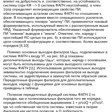
влияет на добротность и, соответственно, на устойчивость
системы (при KФ --> 0 система ФАПЧ неустойчива), а член
1/
определяет интегрирующее свойство ПИ,
p
t
Ф
обеспечивающее астатизм системы ФАПЧ по отношению к
фазе. В последнее время вместо операционного усилителя,
обеспечивающего токовую "запитку" ПИ, применяется токовый
формирователь, используемый вместе с рассмотренным выше
ЧФД. Указанный формирователь обеспечивает подключение
ПИ "нижним" выводом к "земле". Отметим, что, наряду с
простейшей RC-цепью на рис. 6г, в качестве ПИ используются
цепи сложной конфигурации и, соответственно, более высоких
порядков [4,10].
Помимо основных выходов фильтров U
, подключаемых в
вых
системе ФАПЧ к входу УГ, на рис. 6б-д показаны
дополнительные выходы U
, которые, наряду с основными,
вых*
могут быть использованы для съема выходного сигнала
системы ФАПЧ [11]. Использование дополнительных выходов
эквивалентно подключению внешних фильтров на выходе
системы, не задействуемых в замкнутой петле обратной связи.
Передаточные функции фильтров для дополнительных
выходов, наряду с функциями для основных выходов,
приведены в таблице.
Полином передаточных функций системы ФАПЧ 2-го
порядка, как и полиномиальных фильтров того же порядка,
определяется обобщенным выражением 1 +
/
Q +
2
/
2
,
p
w
p
w
0
0
где
собственная частота системы, известная в теории
w
0
фильтров как частота полюсов, а Q добротность,