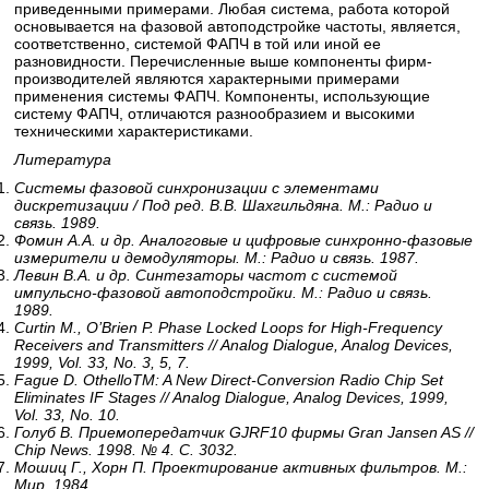
приведенными примерами. Любая система, работа которой
основывается на фазовой автоподстройке частоты, является,
соответственно, системой ФАПЧ в той или иной ее
разновидности. Перечисленные выше компоненты фирм-
производителей являются характерными примерами
применения системы ФАПЧ. Компоненты, использующие
систему ФАПЧ, отличаются разнообразием и высокими
техническими характеристиками.
Литература
Системы фазовой синхронизации с элементами
дискретизации / Под ред. В.В. Шахгильдяна. М.: Радио и
связь. 1989.
Фомин А.А. и др. Аналоговые и цифровые синхронно-фазовые
измерители и демодуляторы. М.: Радио и связь. 1987.
Левин В.А. и др. Синтезаторы частот с системой
импульсно-фазовой автоподстройки. М.: Радио и связь.
1989.
Curtin M., O’Brien P. Phase Locked Loops for High-Frequency
Receivers and Transmitters // Analog Dialogue, Analog Devices,
1999, Vol. 33, No. 3, 5, 7.
Fague D. OthelloTM: A New Direct-Conversion Radio Chip Set
Eliminates IF Stages // Analog Dialogue, Analog Devices, 1999,
Vol. 33, No. 10.
Голуб В. Приемопередатчик GJRF10 фирмы Gran Jansen AS //
Chip News. 1998. № 4. С. 3032.
Мошиц Г., Хорн П. Проектирование активных фильтров. М.:
Мир. 1984.