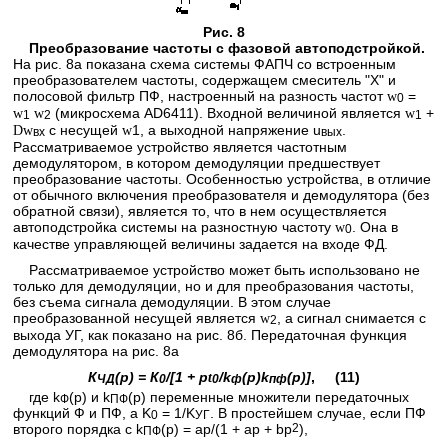
Рис. 8
Преобразование частоты с фазовой автоподстройкой.
На рис. 8а показана схема системы ФАПЧ со встроенным
преобразователем частоты, содержащем смеситель "X" и
полосовой фильтр ПФ, настроенный на разность частот
=
w
0
(микросхема AD6411). Входной величиной является
+
w
w
w
1
2
1
с несущей
1, а выходной напряжение u
.
D
w
w
вх
вых
Рассматриваемое устройство является частотным
демодулятором, в котором демодуляции предшествует
преобразование частоты. Особенностью устройства, в отличие
от обычного включения преобразователя и демодулятора (без
обратной связи), является то, что в нем осуществляется
автоподстройка системы на разностную частоту
. Она в
w
0
качестве управляющей величины задается на входе ФД.
Рассматриваемое устройство может быть использовано не
только для демодуляции, но и для преобразования частоты,
без съема сигнала демодуляции. В этом случае
преобразованной несущей является
, а сигнал снимается с
w
2
выхода УГ, как показано на рис. 8б. Передаточная функция
демодулятора на рис. 8а
К
(р) = К
/[1 + p
/k
(p)k
(р)]
, (11)
t
ЧД
0
0
ф
пф
где k
(p) и k
(p) переменные множители передаточных
Ф
ПФ
функций Ф и ПФ, а K
= 1/K
. В простейшем случае, если ПФ
0
УГ
второго порядка с k
(p) = ap/(1 + ap + bp
2
),
ПФ