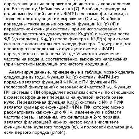
определяющая вид аппроксимации частотных характеристик
(по Баттерворту, Чебышеву и т.д.) [7]. В таблице приведены
полиномы функций системы ФАПЧ с разными фильтрами, а
также соответствующие им выражения Q и
. В таблице
w
0
приведены также данные основной функции K
(p) (4) и
D
j
передаточной функции системы при ее использовании в
качестве частотного демодулятора: K
^(p) с выходом после
ЧД
ФД (до фильтра), K
(p) после фильтра и KЧД*(p) при съеме
ЧД
сигнала с дополнительного вывода фильтра. Подчеркнем, что
оператор p в передаточных функциях системы ФАПЧ
определяется выражением j
, где
частота изменения
W
W
частоты на входе и, соответственно, выходного напряжения
(при частотной модуляции это частота модуляции).
Анализируя данные, приведенные в таблице, можно сделать
следующие выводы. Функция K
(p) системы ФАПЧ 1-го
D
j
порядка является функцией ФНЧ, а с ПИ функцией ПФ
(полосовой фильтрации) с резонансной частотой
. Функция
w
0
ПФ системы с ПИ определяет астатизм системы по отношению
к фазе: коэффициент передачи на нулевой частоте равен
нулю. Передаточная функция K
(p) системы с ИФ и ПИФ
D
j
является суммарной функцией ФНЧ и ПФ, которую можно
рассматривать как функцию ФНЧ, измененную в области
частоты среза. Напомним, что фильтрация 2-го порядка
является фильтрацией нижних частот, если в числителе
функции член нулевого порядка (
), и полосовой фильтрации,
t
0
если первого порядка (p
).
t
t
0
Ф1