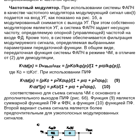
Частотный модулятор.
При использовании системы ФАПЧ
в качестве частотного модулятора модулирующий сигнал uвх(t)
подается на вход УГ, как показано на рис. 1б, а
модулированный снимается с выхода УГ. При этом собственно
модулятором является УГ, а система ФАПЧ задает несущую
частоту, определяемую опорной (управляющей) частотой на
входе ФД. Кроме того, в системе обеспечивается фильтрация
модулируемого сигнала, определяемая выбранными
параметрами передаточной функции. В общем виде,
передаточная функция системы ФАПЧ в режиме ЧМ, в отличие
от (2) для демодуляции,
К
(р) =
/u
= [pK
/k
(р)/[1 + p
/k
(р)],
D
w
t
ЧМ
вых
вх
0
ф
0
ф
где K
=
K
. При использовании ПИФ
t
0
0
УГ
К
(р) = (рК
+ р
2
К
)/(1 + p
+ p
2
);
(9)
t
t
t
t
ЧМ
0
0
ф
0
0
ф
К
*(р) = рК
/(1 + p
+ p
2
)
, (10)
t
t
t
ЧМ
0
0
0
ф
соответственно для съема сигнала ЧМ с основного и
дополнительного выходов ПИФ (рис. 6б). Функция (9) является
суммарной функцией ПФ и ФВЧ, а функция (10) функцией ПФ.
Второй вариант съема сигнала является более
предпочтительным для узкополосных модулированных
сигналов.