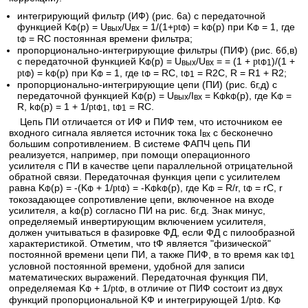
интегрирующий фильтр (ИФ) (рис. 6а) с передаточной
функцией K
(p) = U
/U
= 1/(1+
) = k
(p) при K
= 1, где
p
t
Ф
вых
вх
Ф
Ф
Ф
= RC постоянная времени фильтра;
t
Ф
пропорционально-интегрирующие фильтры (ПИФ) (рис. 6б,в)
с передаточной функцией K
(p) = U
/U
= = (1 +
)/(1 +
p
t
Ф
вых
вх
Ф1
) = k
(p) при K
= 1, где
= RC,
= R2C, R = R1 + R2;
p
t
t
t
Ф
Ф
Ф
Ф
Ф1
пропорционально-интегрирующие цепи (ПИ) (рис. 6г,д) с
передаточной функцией K
(p) = U
/I
= K
k
(p), где K
=
Ф
вых
вх
Ф
Ф
Ф
R, k
(p) = 1 + 1/
,
= RC.
p
t
t
Ф
Ф1
Ф1
Цепь ПИ отличается от ИФ и ПИФ тем, что источником ее
входного сигнала является источник тока I
с бесконечно
вх
большим сопротивлением. В системе ФАПЧ цепь ПИ
реализуется, например, при помощи операционного
усилителя с ПИ в качестве цепи параллельной отрицательной
обратной связи. Передаточная функция цепи с усилителем
равна K
(p) = -(K
+ 1/
) = -K
k
(p), где K
= R/r,
= rC, r
p
t
t
Ф
Ф
Ф
Ф
Ф
Ф
Ф
токозадающее сопротивление цепи, включенное на входе
усилителя, а k
(p) согласно ПИ на рис. 6г,д. Знак минус,
Ф
определяемый инвертирующим включением усилителя,
должен учитываться в фазировке ФД, если ФД с пилообразной
характеристикой. Отметим, что tФ является "физической"
постоянной времени цепи ПИ, а также ПИФ, в то время как
t
Ф1
условной постоянной времени, удобной для записи
математических выражений. Передаточная функция ПИ,
определяемая K
+ 1/
, в отличие от ПИФ состоит из двух
p
t
Ф
Ф
функций пропорциональной KФ и интегрирующей 1/
. K
p
t
Ф
Ф