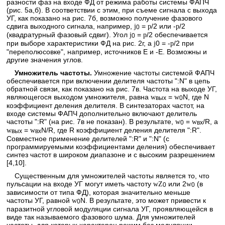
разности фаз на входе ФД от режима работы системы ФАПЧ
(рис. 5а,б). В соответствии с этим, при съеме сигнала с выхода
УГ, как показано на рис. 7б, возможно получение фазового
сдвига выходного сигнала, например,
=
/2 или -
/2
j
p
p
0
(квадратурный фазовый сдвиг). Угол
=
/2 обеспечивается
j
p
0
при выборе характеристики ФД на рис. 2г, а
0 = -
/2 при
j
p
"переполюсовке", например, источников E и -E. Возможны и
другие значения углов.
Умножитель частоты.
Умножение частоты системой ФАПЧ
обеспечивается при включении делителя частоты ":N" в цепь
обратной связи, как показано на рис. 7в. Частота на выходе УГ,
являющегося выходом умножителя, равна
=
N, где N
w
w
вых
0
коэффициент деления делителя. В синтезаторах частот, на
входе системы ФАПЧ дополнительно включают делитель
частоты ":R" (на рис. 7в не показан). В результате,
=
/R, а
w
w
0
вх
=
N/R, где R коэффициент деления делителя ":R".
w
w
вых
вх
Совместное применение делителей ":R" и ":N" (с
программируемыми коэффициентами деления) обеспечивает
синтез частот в широком диапазоне и с высоким разрешением
[4,10].
Существенным для умножителей частоты является то, что
пульсации на входе УГ могут иметь частоту
или 2
(в
wZ
w
0
0
зависимости от типа ФД), которая значительно меньше
частоты УГ, равной
N. В результате, это может привести к
w
0
паразитной угловой модуляции сигнала УГ, проявляющейся в
виде так называемого фазового шума. Для умножителей