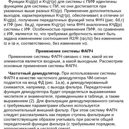
Функции K
(p) и K
(p) для системы с ПИФ идентичны
ЧД
ЧД*
функциям для системы с ПИ, но они достигаются при
указанных выше разных K
(p). Применение дополнительных
D
j
выходов, характеризуемых K
(p), обеспечивает, в отличие от
ЧД*
K
(p), получение передаточных функций типа ФНЧ (рис. 6б,г)
ЧД
и ПФ (рис. 6в,д), причем K
(p) типа ФНЧ аналогична KЧД(p)
ЧД*
системы с ИФ. Особенностью применения ПИФ, по сравнению
с ИФ, является то, что требуемая добротность может быть
задана изменением соотношения R2/R (
/
) без изменения
t
t
Ф1
0
и
и, соответственно, без изменения
.
t
t
w
0
Ф
0
Применение системы ФАПЧ
Применение системы ФАПЧ связано с тем, какой из ее
элементов является входным, а какой выходным. Рассмотрим
основные применения системы ФАПЧ.
Частотный демодулятор.
При использовании системы
ФАПЧ в качестве частотного демодулятора ЧМ-сигнал
подается на вход ФД (рис. 1а,в), а демодулированный
снимается, например, с выхода фильтра. Передаточная
функция демодулятора будет определяться выражениями
числителя и знаменателя, приведенными в таблице, а также
выражением (2). Для фильтрации демодулированного сигнала
с требуемыми параметрами обычно используется
дополнительный внешний фильтр. При этом систему ФАПЧ
следует рассматривать как первую ступень фильтрации и
соответствующим образом учитывать при расчете общей
передаточной функции фильтра (с требуемыми порядком,
аппроксимацией и частотой среза).