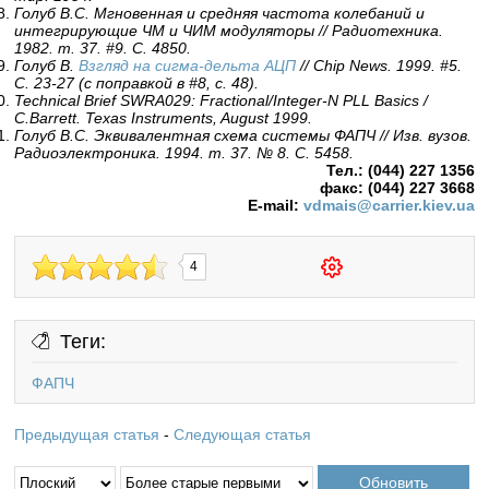
Голуб В.С. Мгновенная и средняя частота колебаний и
интегрирующие ЧМ и ЧИМ модуляторы // Радиотехника.
1982. т. 37. #9. С. 4850.
Голуб В.
Взгляд на сигма-дельта АЦП
// Chip News. 1999. #5.
С. 23-27 (с поправкой в #8, с. 48).
Technical Brief SWRA029: Fractional/Integer-N PLL Basics /
C.Barrett. Texas Instruments, August 1999.
Голуб В.С. Эквивалентная схема системы ФАПЧ // Изв. вузов.
Радиоэлектроника. 1994. т. 37. № 8. С. 5458.
Тел.: (044) 227 1356
факс: (044) 227 3668
E-mail:
vdmais@carrier.kiev.ua
4
Теги:
ФАПЧ
Предыдущая статья
-
Следующая статья