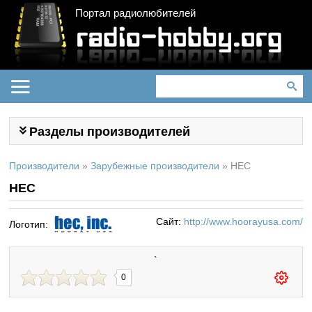
Портал радиолюбителей
Разделы производителей
Производители
»
Зарубежные производители
»
HEC
HEC
Сайт:
http://www.hoorayusa.com/
Логотип:
`
0