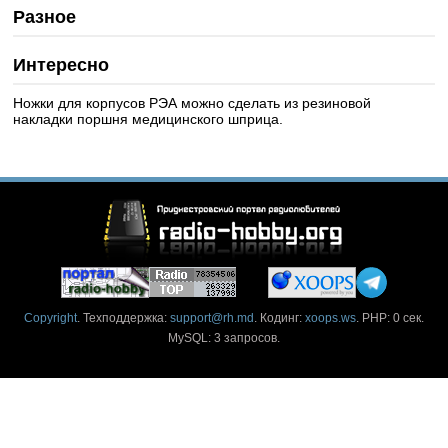
Разное
Интересно
Ножки для корпусов РЭА можно сделать из резиновой
накладки поршня медицинского шприца.
Copyright
. Техподдержка:
support@rh.md
. Кодинг:
xoops.ws
. PHP: 0 сек.
MySQL: 3 запросов.