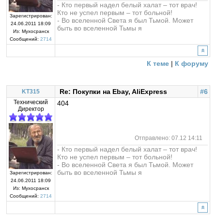
- Кто первый надел белый халат – тот врач!
Кто не успел первым – тот больной!
Зарегистрирован:
- Во вселенной Света я был Тьмой. Может
24.06.2011 18:09
быть во вселенной Тьмы я
Из:
Мухосранск
Сообщений:
2714
К теме
|
К форуму
Re: Покупки на Ebay, AliExpress
#6
KT315
Технический
404
Директор
Отправлено: 07.12 14:11
- Кто первый надел белый халат – тот врач!
Кто не успел первым – тот больной!
- Во вселенной Света я был Тьмой. Может
быть во вселенной Тьмы я
Зарегистрирован:
24.06.2011 18:09
Из:
Мухосранск
Сообщений:
2714