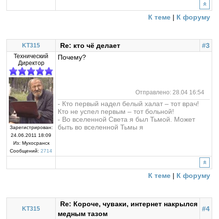
К теме
|
К форуму
Re: кто чё делает
#3
KT315
Технический
Почему?
Директор
Отправлено: 28.04 16:54
- Кто первый надел белый халат – тот врач!
Кто не успел первым – тот больной!
- Во вселенной Света я был Тьмой. Может
быть во вселенной Тьмы я
Зарегистрирован:
24.06.2011 18:09
Из:
Мухосранск
Сообщений:
2714
К теме
|
К форуму
Re: Короче, чуваки, интернет накрылся
#4
KT315
медным тазом