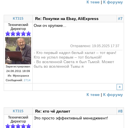
К теме
|
К форуму
Re: Покупки на Ebay, AliExpress
#7
KT315
Технический
Они оч хрупкие...
Директор
Отправлено: 19.05.2025 17:37
- Кто первый надел белый халат – тот врач!
Кто не успел первым – тот больной!
- Во вселенной Света я был Тьмой. Может
быть во вселенной Тьмы я
Зарегистрирован:
24.06.2011 18:09
Из:
Мухосранск
Сообщений:
2714
К теме
|
К форуму
Re: кто чё делает
#8
KT315
Технический
Это просто эффективный менеджмент!
Директор