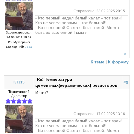
Отправлено: 23.02.2025 20:15
- Кто первый надел белый халат – тот врач!
Кто не успел первым – тот больной!
- Во вселенной Света я был Тьмой. Может
быть во вселенной Тьмы я
Зарегистрирован:
24.06.2011 18:09
Из:
Мухосранск
Сообщений:
2714
К теме
|
К форуму
Re: Температура
#9
KT315
цементных(керамических) резисторов
Технический
И что?
Директор
Отправлено: 17.02.2025 13:16
- Кто первый надел белый халат – тот врач!
Кто не успел первым – тот больной!
- Во вселенной Света я был Тьмой. Может