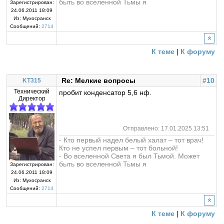
быть во вселенной Тьмы я
Зарегистрирован:
24.06.2011 18:09
Из:
Мухосранск
Сообщений:
2714
К теме
|
К форуму
Re: Мелкие вопросы
#10
KT315
Технический
пробит конденсатор 5,6 нф.
Директор
Отправлено: 17.01.2025 13:51
- Кто первый надел белый халат – тот врач!
Кто не успел первым – тот больной!
- Во вселенной Света я был Тьмой. Может
быть во вселенной Тьмы я
Зарегистрирован:
24.06.2011 18:09
Из:
Мухосранск
Сообщений:
2714
К теме
|
К форуму