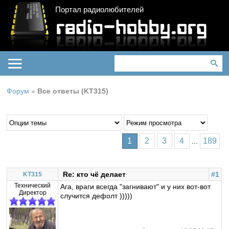
Портал радиолюбителей
Форум
»
Все ответы (KT315)
1
2
3
4
189
...
Re: кто чё делает
#1
KT315
Технический
Ага, враги всегда "загнивают" и у них вот-вот
Директор
случится дефолт )))))