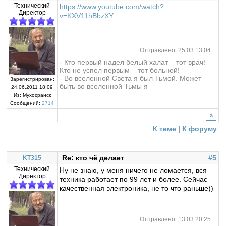
Технический
https://www.youtube.com/watch?
Директор
v=KXV11hBbzXY
Отправлено: 25.03 13:04
- Кто первый надел белый халат – тот врач!
Кто не успел первым – тот больной!
- Во вселенной Света я был Тьмой. Может
Зарегистрирован:
быть во вселенной Тьмы я
24.06.2011 18:09
Из:
Мухосранск
Сообщений:
2714
К теме
|
К форуму
Re: кто чё делает
#5
KT315
Технический
Ну не знаю, у меня ничего не ломается, вся
Директор
техника работает по 99 лет и более. Сейчас
качественная электроника, не то что раньше))
Отправлено: 13.03 20:25