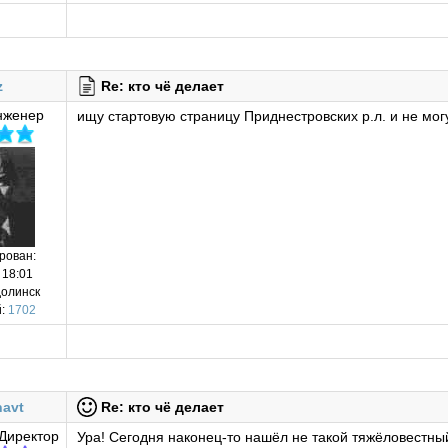
z
Re: кто чё делает
нженер
ищу стартовую страницу Приднестровских р.л. и не могу
рован:
 18:01
долинск
:
1702
avt
Re: кто чё делает
Директор
Ура! Сегодня наконец-то нашёл не такой тяжёловестны