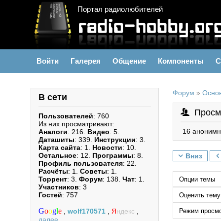
Портал радиолюбителей
Войти
Галерея
Общение
Компоненты
С
Форум
»
Осно
В сети
Просм
Пользователей
: 760
Из них просматривают:
16 анонимн
Аналоги
: 216.
Видео
: 5.
Даташиты
: 339.
Инструкции
: 3.
Карта сайта
: 1.
Новости
: 10.
Остальное
: 12.
Программы
: 8.
Вниз
Профиль пользователя
: 22.
Расчёты
: 1.
Советы
: 1.
Торрент
: 3.
Форум
: 138.
Чат
: 1.
Участников
: 3
Гостей
: 757
G
o
o
g
l
e
,
wolf170571
,
Я
ндекс
,
далее...