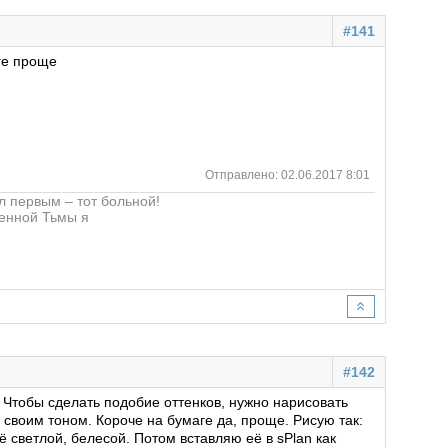
#141
аге проще
Отправлено: 02.06.2017 8:01
ел первым – тот больной!
ленной Тьмы я
#142
. Чтобы сделать подобие оттенков, нужно нарисовать
 своим тоном. Короче на бумаге да, проще. Рисую так:
 светлой, белесой. Потом вставляю её в sPlan как