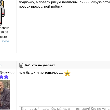
подложку, а поверх рисую полигоны, линии, окружност
поверх прозрачной плёнки.
рован:
 20:08
ровск
:
2784
5
Re: кто чё делает
Директор
чем бы дитя не тешилось...
- Кто первый надел белый халат – тот врач! Кто не усп