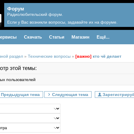
Форум
Радиолюбительский форум.
Если у Вас возникли вопросы, задавайте их на форуме.
ервисы
Скачать
Статьи
Магазин
Ещё...
вной раздел
»
Технические вопросы
»
[важно]
кто чё делает
отр этой темы:
ых пользователей
Предыдущая тема
Следующая тема