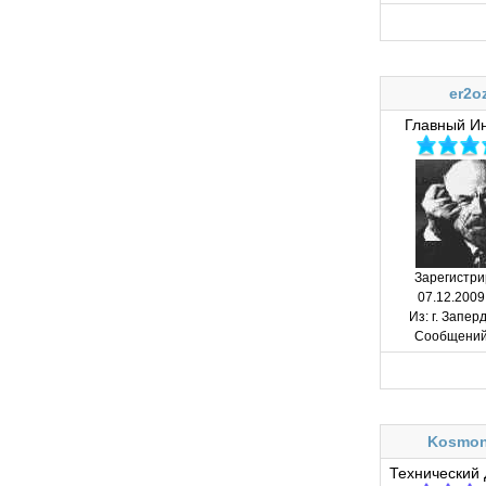
er2o
Главный И
Зарегистри
07.12.2009
Из:
г. Запер
Сообщений
Kosmon
Технический 