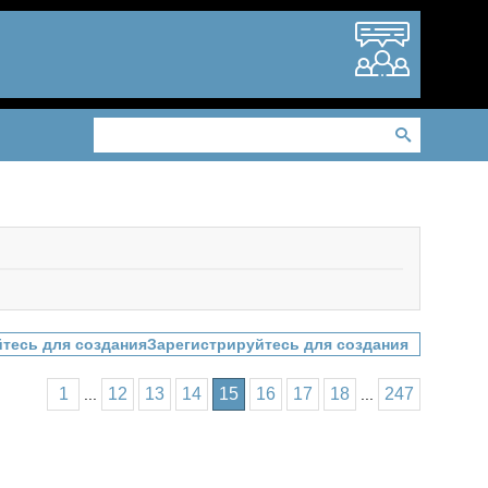
Зарегистрируйтесь для создания
1
12
13
14
15
16
17
18
247
...
...