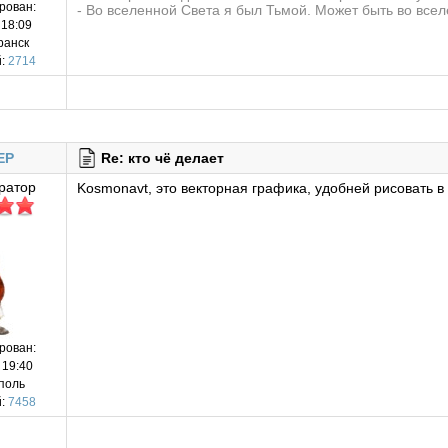
рован:
- Во вселенной Света я был Тьмой. Может быть во все
 18:09
ранск
:
2714
EP
Re: кто чё делает
ратор
Kosmonavt, это векторная графика, удобней рисовать в 
рован:
 19:40
поль
:
7458