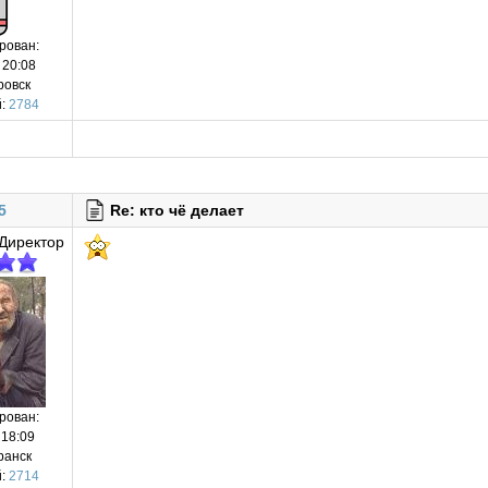
рован:
 20:08
ровск
:
2784
5
Re: кто чё делает
Директор
рован:
 18:09
ранск
:
2714