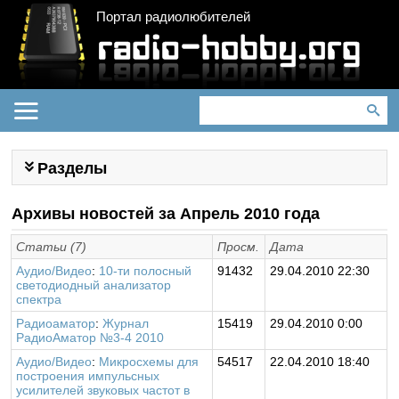
Портал радиолюбителей
Разделы
Архивы новостей за Апрель 2010 года
Статьи (7)
Просм.
Дата
Аудио/Видео
:
10-ти полосный
91432
29.04.2010 22:30
светодиодный анализатор
спектра
Радиоаматор
:
Журнал
15419
29.04.2010 0:00
РадиоАматор №3-4 2010
Аудио/Видео
:
Микросхемы для
54517
22.04.2010 18:40
построения импульсных
усилителей звуковых частот в