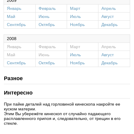
2009
Январь
Февраль
Март
Апрель
Май
Июнь
Июль
Август
Сентябрь
Октябрь
Ноябрь
Декабрь
2008
Январь
Февраль
Март
Апрель
Май
Июнь
Июль
Август
Сентябрь
Октябрь
Ноябрь
Декабрь
Разное
Интересно
При пайке деталей над горловиной кинескопа накройте ее
куском материи.
Этим Вы убережёте кинескоп от случайно падающего
расплавленного припоя и, следовательно, от трещин в его
стекле.